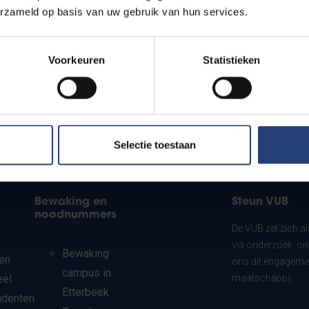
erzameld op basis van uw gebruik van hun services.
Voorkeuren
Statistieken
Selectie toestaan
Bewaking en
Steun VUB
noodnummers
De VUB zet zich a
via onderzoek, on
Bewaking
en
ons dit engagemen
campus in
eel
maatschappij.
Etterbeek
udenten