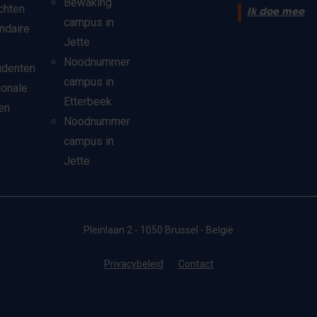
Bewaking
chten
Ik doe mee
campus in
ndaire
Jette
Noodnummer
udenten
campus in
ionale
Etterbeek
en
Noodnummer
campus in
Jette
Pleinlaan 2 - 1050 Brussel - België
Privacybeleid
Contact