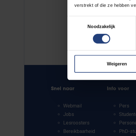
verstrekt of die ze hebben v
Toestemmingsselectie
Noodzakelijk
Weigeren
Snel naar
Info voor
Webmail
Pers
Jobs
Student
Lesroosters
Person
Bereikbaarheid
PhD-st