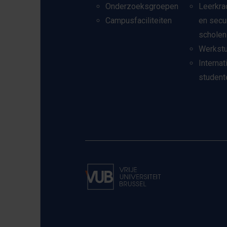
Onderzoeksgroepen
Leerkra
Campusfaciliteiten
en secu
scholen
Werkst
Internat
student