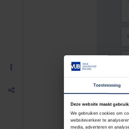
Toestemming
Deze website maakt gebruik
We gebruiken cookies om cont
websiteverkeer te analyseren
De vo
media, adverteren en analys
Bv. h