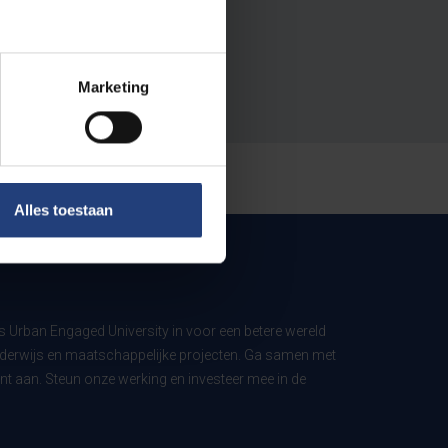
Marketing
Alles toestaan
ls Urban Engaged University in voor een betere wereld
derwijs en maatschappelijke projecten. Ga samen met
t aan. Steun onze werking en investeer mee in de