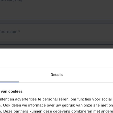
Voornaam
*
Familienaam
*
E-mailadres
*
Details
URL
*
 van cookies
ent en advertenties te personaliseren, om functies voor social
. Ook delen we informatie over uw gebruik van onze site met on
lledige URL van de pagina waar je de fout zag.
e. Deze partners kunnen deze gegevens combineren met andere i
ttps://www.vub.be/nl/studeren-aan-de-vub/alle-opleidingen