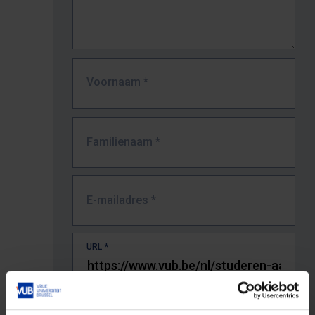
Voornaam
*
Familienaam
*
E-mailadres
*
URL
*
De volledige URL van de pagina waar je de fout zag.
Bv. https://www.vub.be/nl/studeren-aan-de-vub/alle-