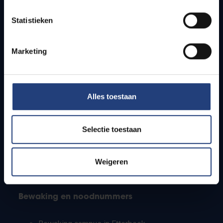
Lesroosters
Statistieken
Bereikbaarheid
Onderzoeksgroepen
Campusfaciliteiten
Marketing
Info voor
Alles toestaan
Pers
Studenten
Personeel
Selectie toestaan
PhD-studenten
Leerkrachten en secundaire scholen
Werkstudenten
Weigeren
Internationale studenten
Bewaking en noodnummers