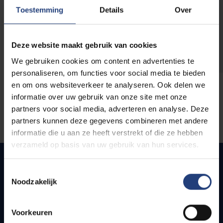
opleidingen
Toestemming
Details
Over
Deze website maakt gebruik van cookies
We gebruiken cookies om content en advertenties te
personaliseren, om functies voor social media te bieden
en om ons websiteverkeer te analyseren. Ook delen we
informatie over uw gebruik van onze site met onze
partners voor social media, adverteren en analyse. Deze
partners kunnen deze gegevens combineren met andere
informatie die u aan ze heeft verstrekt of die ze hebben
verzameld op basis van uw gebruik van hun services.
Toestemmingsselectie
Noodzakelijk
Snel naar
Webmail
Voorkeuren
Jobs