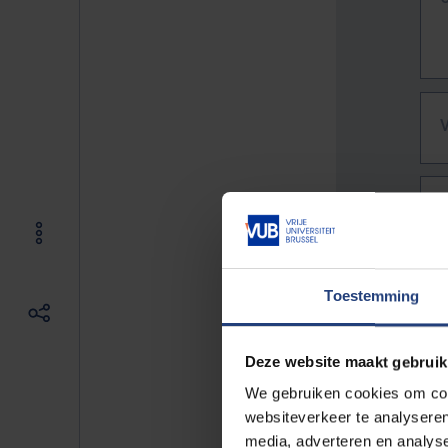
Toestemming
Deze website maakt gebruik
We gebruiken cookies om cont
websiteverkeer te analyseren
De vo
media, adverteren en analys
Bv. h