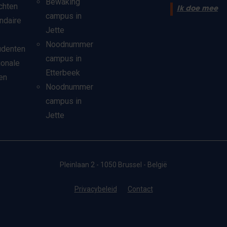
Bewaking
chten
Ik doe mee
campus in
ndaire
Jette
Noodnummer
udenten
campus in
ionale
Etterbeek
en
Noodnummer
campus in
Jette
Pleinlaan 2 - 1050 Brussel - België
Privacybeleid
Contact