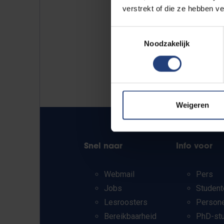
verstrekt of die ze hebben v
Toestemmingsselectie
Noodzakelijk
Weigeren
Snel naar
Info voor
Webmail
Pers
Jobs
Student
Lesroosters
Person
Bereikbaarheid
PhD-st