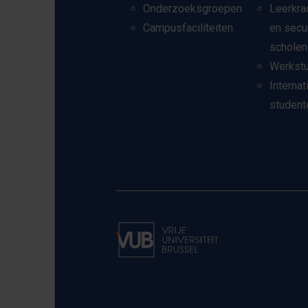
Onderzoeksgroepen
Leerkra
Campusfaciliteiten
en secu
scholen
Werkst
Internat
student