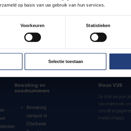
erzameld op basis van uw gebruik van hun services.
Voorkeuren
Statistieken
Selectie toestaan
Bewaking en
Steun VUB
noodnummers
De VUB zet zich a
via onderzoek, on
Bewaking
en
ons dit engagemen
campus in
eel
maatschappij.
Etterbeek
udenten