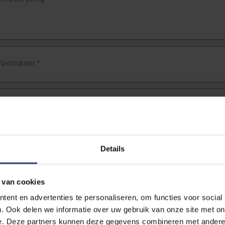
Voornaam
*
Familienaam
*
E-mailadres
*
Details
URL
*
 van cookies
ent en advertenties te personaliseren, om functies voor social
. Ook delen we informatie over uw gebruik van onze site met on
lledige URL van de pagina waar je de fout zag.
e. Deze partners kunnen deze gegevens combineren met andere i
ttps://www.vub.be/nl/studeren-aan-de-vub/alle-opleidingen