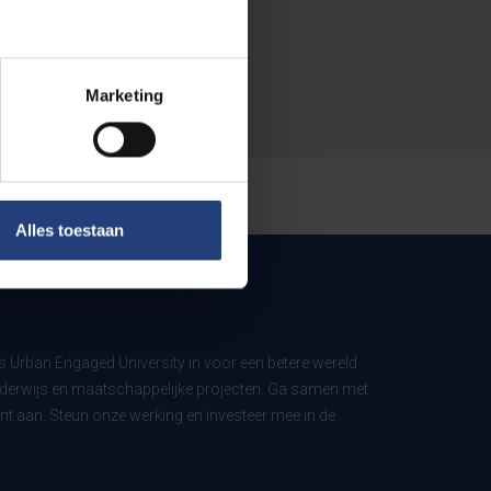
Marketing
Alles toestaan
ls Urban Engaged University in voor een betere wereld
derwijs en maatschappelijke projecten. Ga samen met
t aan. Steun onze werking en investeer mee in de