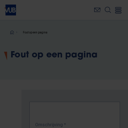
Overslaan
en
naar
de
inhoud
Kruimelpad
Fout op een pagina
gaan
Fout op een pagina
Omschrijving
*