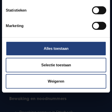
Lesroosters
Statistieken
Bereikbaarheid
Onderzoeksgroepen
Campusfaciliteiten
Marketing
Info voor
Alles toestaan
Pers
Studenten
Personeel
Selectie toestaan
PhD-studenten
Leerkrachten en secundaire scholen
Werkstudenten
Weigeren
Internationale studenten
Bewaking en noodnummers