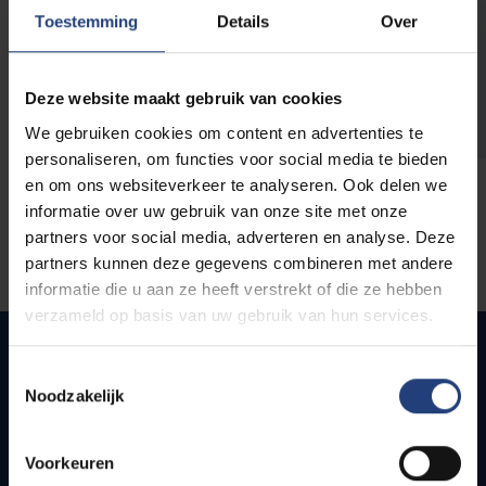
opleidingen
Toestemming
Details
Over
Deze website maakt gebruik van cookies
We gebruiken cookies om content en advertenties te
personaliseren, om functies voor social media te bieden
en om ons websiteverkeer te analyseren. Ook delen we
informatie over uw gebruik van onze site met onze
partners voor social media, adverteren en analyse. Deze
partners kunnen deze gegevens combineren met andere
informatie die u aan ze heeft verstrekt of die ze hebben
verzameld op basis van uw gebruik van hun services.
Toestemmingsselectie
Noodzakelijk
Snel naar
Webmail
Voorkeuren
Jobs