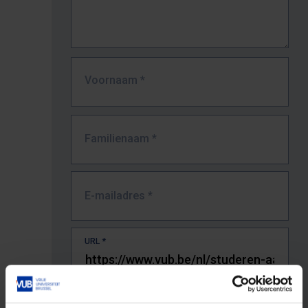
Voornaam
*
Familienaam
*
E-mailadres
*
URL
*
De volledige URL van de pagina waar je de fout zag.
Bv. https://www.vub.be/nl/studeren-aan-de-vub/alle-