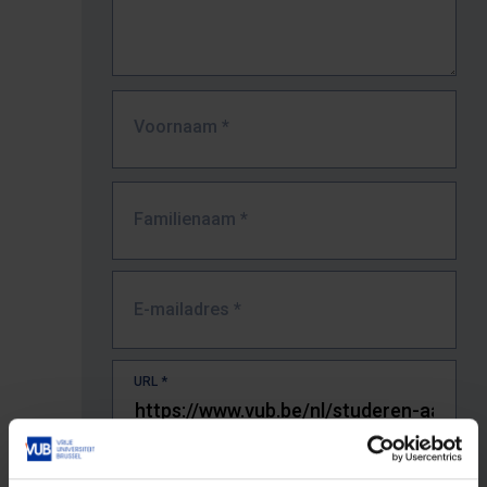
Voornaam
*
Familienaam
*
E-mailadres
*
URL
*
De volledige URL van de pagina waar je de fout zag.
Bv. https://www.vub.be/nl/studeren-aan-de-vub/alle-