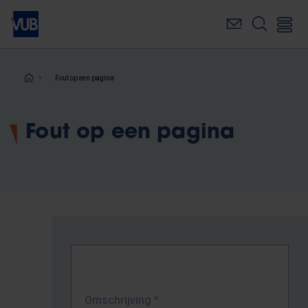
Overslaan
en
naar
de
inhoud
Kruimelpad
Fout op een pagina
gaan
Fout op een pagina
Omschrijving
*