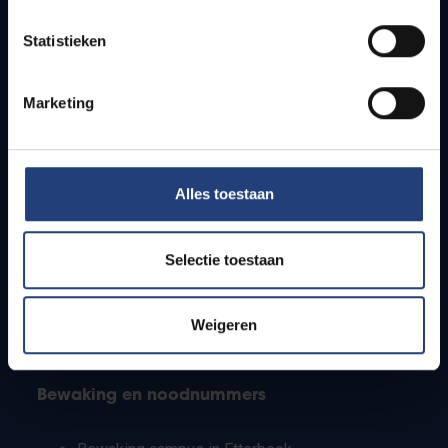
Lesroosters
Statistieken
Bereikbaarheid
Onderzoeksgroepen
Campusfaciliteiten
Marketing
Info voor
Alles toestaan
Pers
Studenten
Personeel
Selectie toestaan
PhD-studenten
Leerkrachten en secundaire scholen
Werkstudenten
Weigeren
Internationale studenten
Bewaking en noodnummers