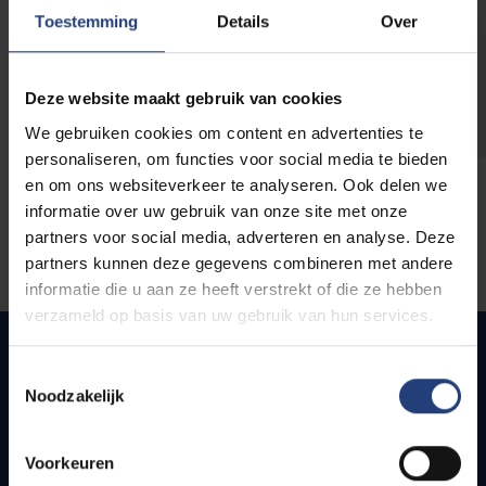
opleidingen
Toestemming
Details
Over
Deze website maakt gebruik van cookies
We gebruiken cookies om content en advertenties te
personaliseren, om functies voor social media te bieden
en om ons websiteverkeer te analyseren. Ook delen we
informatie over uw gebruik van onze site met onze
partners voor social media, adverteren en analyse. Deze
partners kunnen deze gegevens combineren met andere
informatie die u aan ze heeft verstrekt of die ze hebben
verzameld op basis van uw gebruik van hun services.
Toestemmingsselectie
Noodzakelijk
Snel naar
Webmail
Voorkeuren
Jobs