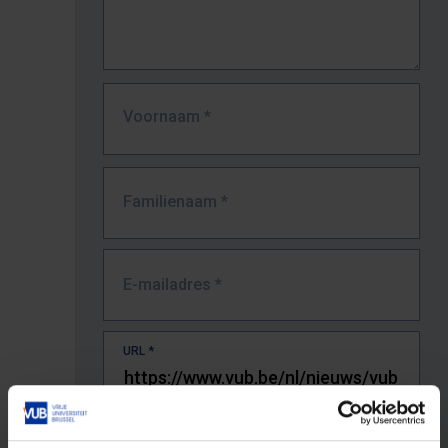
Voornaam
*
Familienaam
*
E-mailadres
*
URL
*
De volledige URL van de pagina waar je de fout zag.
Bv. https://www.vub.be/nl/studeren-aan-de-vub/alle-