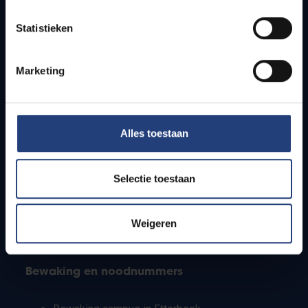
Lesroosters
Statistieken
Bereikbaarheid
Onderzoeksgroepen
Campusfaciliteiten
Marketing
Info voor
Alles toestaan
Pers
Studenten
Personeel
Selectie toestaan
PhD-studenten
Leerkrachten en secundaire scholen
Werkstudenten
Weigeren
Internationale studenten
Bewaking en noodnummers