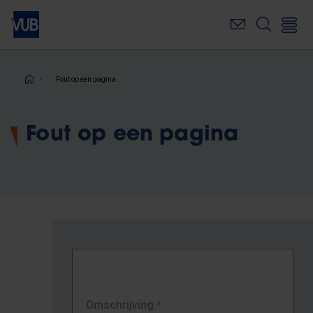
Overslaan
en
naar
de
inhoud
Kruimelpad
Fout op een pagina
gaan
Fout op een pagina
Omschrijving
*