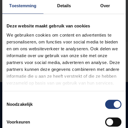
opleidingen
Toestemming
Details
Over
Deze website maakt gebruik van cookies
We gebruiken cookies om content en advertenties te
personaliseren, om functies voor social media te bieden
en om ons websiteverkeer te analyseren. Ook delen we
informatie over uw gebruik van onze site met onze
partners voor social media, adverteren en analyse. Deze
partners kunnen deze gegevens combineren met andere
informatie die u aan ze heeft verstrekt of die ze hebben
verzameld op basis van uw gebruik van hun services.
Toestemmingsselectie
Noodzakelijk
Snel naar
Webmail
Voorkeuren
Jobs