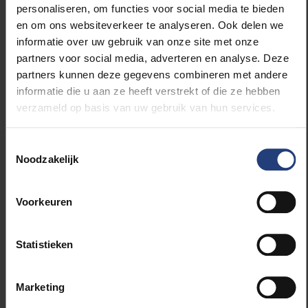
personaliseren, om functies voor social media te bieden
evalueert op basis van het Europees Referentiekader
en om ons websiteverkeer te analyseren. Ook delen we
voor Moderne Vreemde Talen
(ERK).
informatie over uw gebruik van onze site met onze
partners voor social media, adverteren en analyse. Deze
“De lesgevers hebben een onderwijsachtergrond en
partners kunnen deze gegevens combineren met andere
zijn doorgaans mensen die hun land gedwongen
informatie die u aan ze heeft verstrekt of die ze hebben
moesten ontvluchten. Het programma biedt hen de
verzameld op basis van uw gebruik van hun services.
kans om hun vaardigheden te behouden en te
versterken. Tegelijkertijd maken ze kennis met onze
Toestemmingsselectie
arbeidsmarkt. En dit terwijl ze ondersteund worden
Noodzakelijk
door deskundigen van de VUB op het gebied van
taalkunde en tweede taalverwerving.”
vervolgt Azar.
Voorkeuren
Naast het ontwikkelde onderwijspakket, bevat elke
les extra leeractiviteiten zoals (rollen)spellen,
groepswerk, storytelling, zang en toneelstukken.
Statistieken
Tijdens deze activiteiten wordt Arabisch, Nederlands
en Frans gesproken. Op deze manier leren kinderen
Marketing
op een open en ongedwongen manier over elkaars