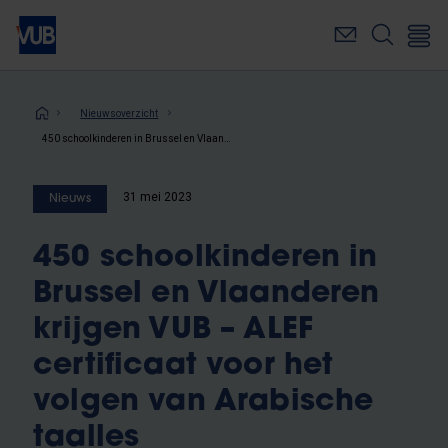
Overslaan
en
naar
de
inhoud
Kruimelpad
Nieuwsoverzicht
gaan
450 schoolkinderen in Brussel en Vlaanderen krijgen VUB – ALEF certificaat voor het volgen van Arabische taalles
31 mei 2023
Nieuws
450 schoolkinderen in
Brussel en Vlaanderen
krijgen VUB – ALEF
certificaat voor het
volgen van Arabische
taalles