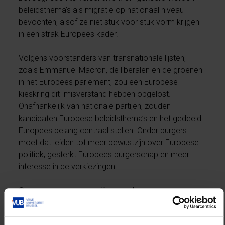
beleidsthema's als migratie op nationaal niveau
bevochten, alsof ze niet stuk voor stuk vorm krijgen
in een strak Europees kader.
Volgens voorstanders van transnationale lijsten,
zoals Emmanuel Macron, de liberalen en de groenen
in het Europees parlement, zou een Europese
kieskring dit misverstand hebben opgelost.
Onafhankelijk van nationale partijen, zouden
kandidaten Europese beleidsthema’s en het gedeeld
Europees belang centraal stellen. Onder burgers
moet dat leiden tot meer bewustzijn over Europese
politiek, gesterkt Europees burgerschap en meer
interesse in de verkiezingen.
Onder europarlementariërs van de
sociaaldemocratische S&D en de
christendemocratische EVP was de weerstand