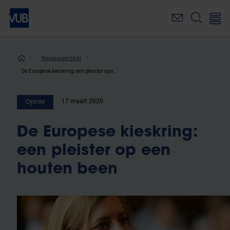
Overslaan
en
naar
de
inhoud
Kruimelpad
Nieuwsoverzicht
gaan
De Europese kieskring: een pleister op een houten been
17 maart 2020
Opinie
De Europese kieskring:
een pleister op een
houten been