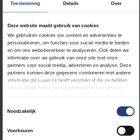
groter dan verwacht. Volgens velen van hen, zouden
Toestemming
Details
Over
de lijsten een onevenwicht creëren in het Parlement
en tussen de instellingen, en doen ze te weinig recht
aan de diversiteit van de Europese democratieën.
Deze website maakt gebruik van cookies
Volgens nationalisten en eurosceptici, die sinds 2014
We gebruiken cookies om content en advertenties te
sterk staan in het Europees parlement, zou een
personaliseren, om functies voor social media te bieden
Europese kieskring het Parlement nog verder van de
en om ons websiteverkeer te analyseren. Ook delen we
burger verwijderen, en leidt het tot ongewenste
informatie over uw gebruik van onze site met onze
centralisatie.
partners voor social media, adverteren en analyse. Deze
partners kunnen deze gegevens combineren met andere
Deze verdeeldheid over de kwestie toont aan dat het
informatie die u aan ze heeft verstrekt of die ze hebben
voorstel, zelfs als het de stemming in het Parlement
verzameld op basis van uw gebruik van hun services.
doorstaan had, later gesneuveld was in de Raad,
waar de conservatieven en EVP de meeste
Toestemmingsselectie
staatshoofden en regeringsleiders leveren. Laat
Noodzakelijk
staan dat er draagvlak was voor een
verdragswijziging, vereist om de stemquota van de
Raad in evenwicht te brengen met de nieuwe
Voorkeuren
samenstelling van het Parlement.