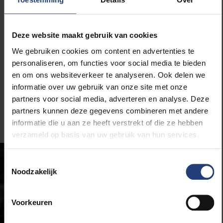
oplossingen?
“De overheid heeft veel geld gestoken in elektrische
Deze website maakt gebruik van cookies
wagens, maar die zijn geen zaligmakende oplossing.
We gebruiken cookies om content en advertenties te
Veel problemen zijn nog steeds hetzelfde: congestie,
personaliseren, om functies voor social media te bieden
ruimtegebruik, materialen die moeten ontgonnen
en om ons websiteverkeer te analyseren. Ook delen we
worden,… De CO2 uitstoot is wel minder, maar we
informatie over uw gebruik van onze site met onze
gaan niet alle problemen oplossen door alles
partners voor social media, adverteren en analyse. Deze
elektrisch te maken.”
partners kunnen deze gegevens combineren met andere
informatie die u aan ze heeft verstrekt of die ze hebben
verzameld op basis van uw gebruik van hun services.
Toestemmingsselectie
Noodzakelijk
Voorkeuren