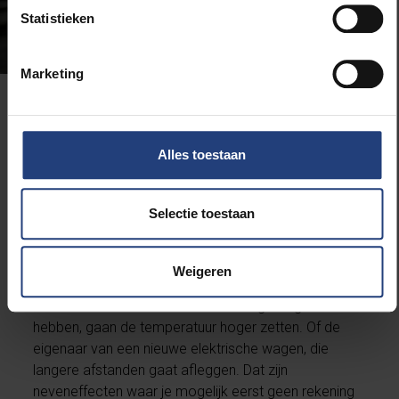
Statistieken
Marketing
“We moeten het gehele
mobiliteitssysteem
Alles toestaan
herdenken.”
Selectie toestaan
“We moeten die kritische en systemische blik ook
tijdens de hackaton hebben. Wat in eerste instantie
een geweldig idee is, kan in de praktijk erg
Weigeren
tegenvallen. Je hebt bijvoorbeeld het zogenaamde
‘Jefson’-effect. Mensen die hun huis goed geïsoleerd
hebben, gaan de temperatuur hoger zetten. Of de
eigenaar van een nieuwe elektrische wagen, die
langere afstanden gaat afleggen. Dat zijn
neveneffecten waar je mogelijk eerst geen rekening