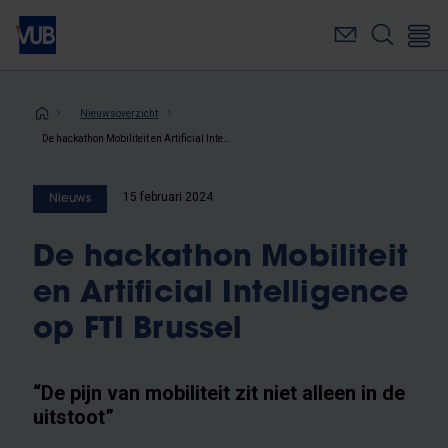
Overslaan
en
naar
de
inhoud
Kruimelpad
Nieuwsoverzicht
gaan
De hackathon Mobiliteit en Artificial Intelligence op FTI Brussel
15 februari 2024
Nieuws
De hackathon Mobiliteit
en Artificial Intelligence
op FTI Brussel
“De pijn van mobiliteit zit niet alleen in de
uitstoot”