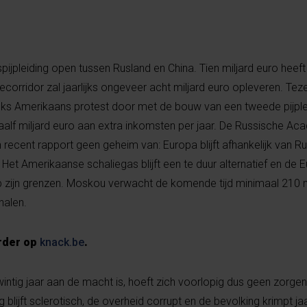
jpleiding open tussen Rusland en China. Tien miljard euro heeft
orridor zal jaarlijks ongeveer acht miljard euro opleveren. Teze
ks Amerikaans protest door met de bouw van een tweede pijple
alf miljard euro aan extra inkomsten per jaar. De Russische Ac
ecent rapport geen geheim van: Europa blijft afhankelijk van Ru
Het Amerikaanse schaliegas blijft een te duur alternatief en de 
 zijn grenzen. Moskou verwacht de komende tijd minimaal 210 m
halen.
rder op
knack.be
.
twintig jaar aan de macht is, hoeft zich voorlopig dus geen zorge
lijft sclerotisch, de overheid corrupt en de bevolking krimpt jaa