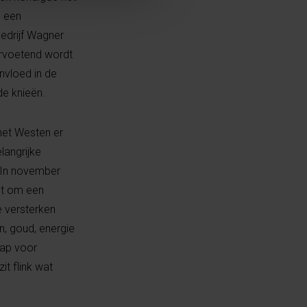
s een
bedrijf Wagner
oorvoetend wordt
nvloed in de
de knieën.
het Westen er
langrijke
. In november
het om een
e versterken
n, goud, energie
hap voor
t flink wat