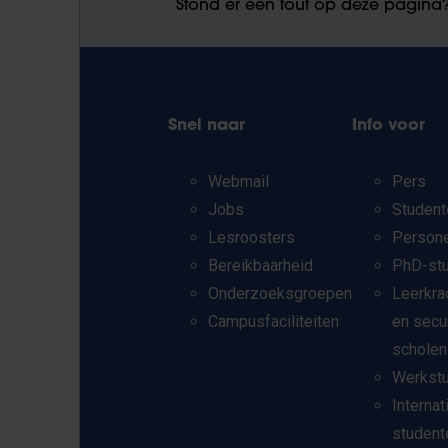
Stond er een fout op deze pagina
Snel naar
Info voor
Webmail
Pers
Jobs
Student
Lesroosters
Person
Bereikbaarheid
PhD-st
Onderzoeksgroepen
Leerkra
Campusfaciliteiten
en secu
scholen
Werkst
Internat
student