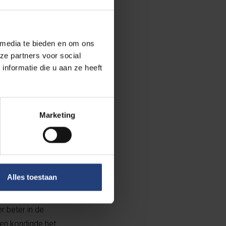
 media te bieden en om ons
ze partners voor social
nformatie die u aan ze heeft
Marketing
Alles toestaan
e meeste landen
r beter in de
 en kondigde het