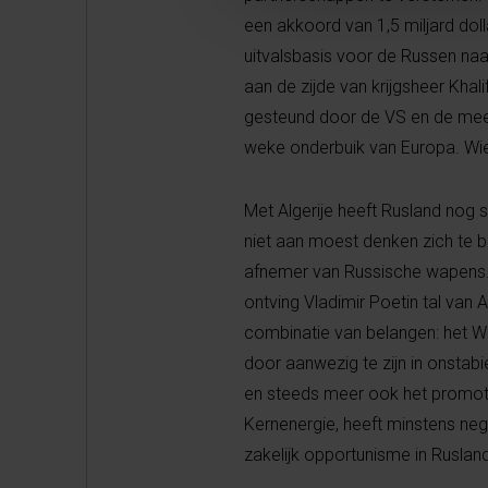
een akkoord van 1,5 miljard dol
uitvalsbasis voor de Russen naar
aan de zijde van krijgsheer Khal
gesteund door de VS en de mees
weke onderbuik van Europa. Wie
Met Algerije heeft Rusland nog
niet aan moest denken zich te be
afnemer van Russische wapens. 
ontving Vladimir Poetin tal van
combinatie van belangen: het We
door aanwezig te zijn in onstab
en steeds meer ook het promot
Kernenergie, heeft minstens neg
zakelijk opportunisme in Rusland