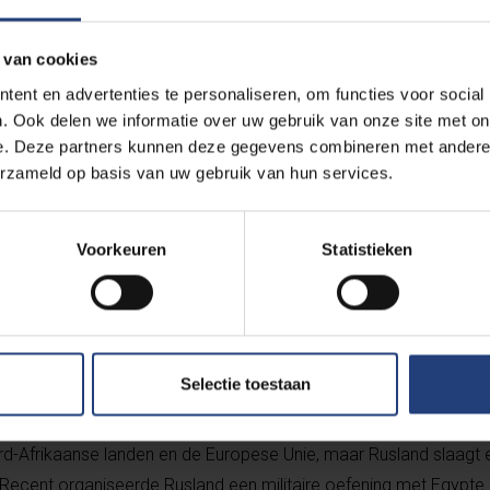
 van cookies
ent en advertenties te personaliseren, om functies voor social
. Ook delen we informatie over uw gebruik van onze site met on
e. Deze partners kunnen deze gegevens combineren met andere i
eft geen vat op de wijze waarop
erzameld op basis van uw gebruik van hun services.
nspeelt op de anarchie in grote delen
uropese buitenrand.
Voorkeuren
Statistieken
Selectie toestaan
 aan een charmeoffensief begonnen. De Russische handel met d
ord-Afrikaanse landen en de Europese Unie, maar Rusland slaagt e
 Recent organiseerde Rusland een militaire oefening met Egypte