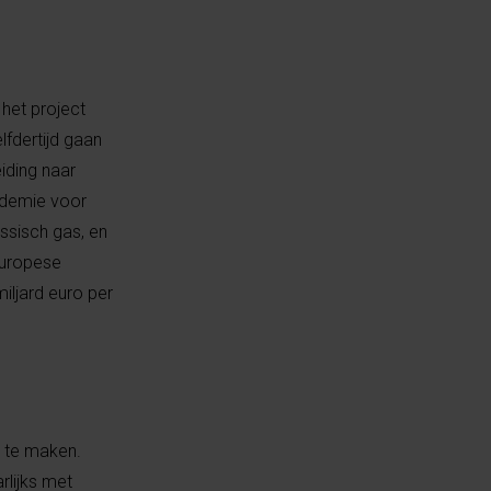
 het project
lfdertijd gaan
iding naar
ademie voor
ssisch gas, en
Europese
iljard euro per
n te maken.
rlijks met