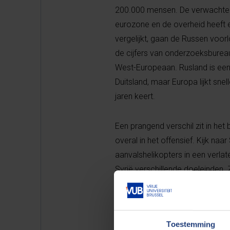
200.000 mensen. De verwachte 
eurozone en de overheid heeft
vergelijkt, gaan de Russen voo
de cijfers van onderzoeksbureau
West-Europeaan. Rusland is een
Duitsland, maar Europa lijkt snel
jaren keert.
Een prangend verschil zit in het 
overal in het offensief. Kijk n
aanvalshelikopters in een verla
Syrië verschillende doeleinden. 
Westen met zijn impotentie en l
Syrië bood een unieke kans om 
verdienen aan de uitvoer van ol
Toestemming