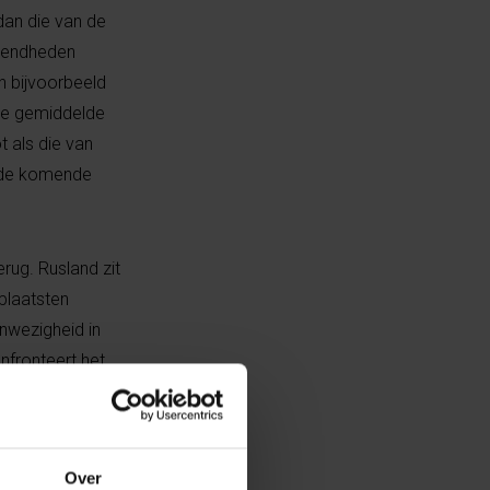
an die van de
ogendheden
n bijvoorbeeld
 de gemiddelde
 als die van
nd de komende
erug. Rusland zit
plaatsten
anwezigheid in
onfronteert het
landse Zee op.
sen geld
ust.
Over