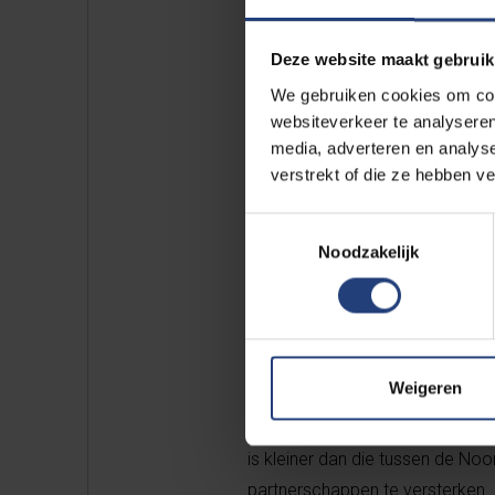
Deze website maakt gebruik
We gebruiken cookies om cont
websiteverkeer te analyseren
media, adverteren en analys
De EU he
verstrekt of die ze hebben v
Rusland i
van de E
Toestemmingsselectie
Noodzakelijk
Weigeren
Ook in Noord-Afrika is Rusland
is kleiner dan die tussen de No
partnerschappen te versterken.