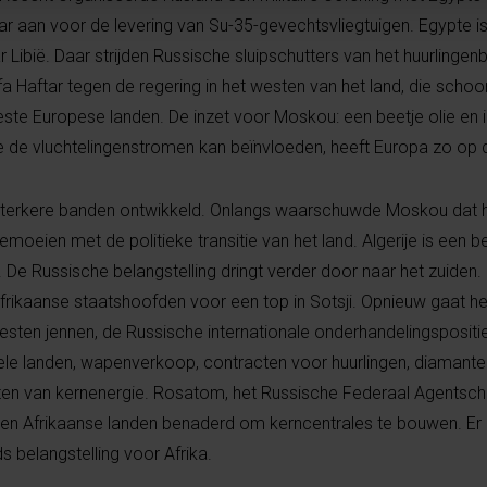
lar aan voor de levering van Su-35-gevechtsvliegtuigen. Egypte i
 Libië. Daar strijden Russische sluipschutters van het huurlingen
ifa Haftar tegen de regering in het westen van het land, die sch
te Europese landen. De inzet voor Moskou: een beetje olie en i
 de vluchtelingenstromen kan beïnvloeden, heeft Europa zo op 
 sterkere banden ontwikkeld. Onlangs waarschuwde Moskou dat 
moeien met de politieke transitie van het land. Algerije is een be
De Russische belangstelling dringt verder door naar het zuiden
 Afrikaanse staatshoofden voor een top in Sotsji. Opnieuw gaat 
sten jennen, de Russische internationale onderhandelingspositi
iele landen, wapenverkoop, contracten voor huurlingen, diamante
en van kernenergie. Rosatom, het Russische Federaal Agentsc
en Afrikaanse landen benaderd om kerncentrales te bouwen. Er zi
s belangstelling voor Afrika.