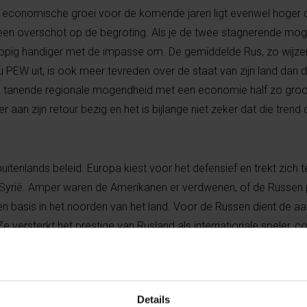
economische groei voor de komende jaren ligt evenwel hoger d
 een overschot op de begroting. Als je de twee stagnerende m
rlopig handiger met de impasse om. De gemiddelde Rus, zo wijze
 PEW uit, is ook meer tevreden over de staat van zijn land dan
 tanende regionale mogendheid met een economie half zo groot
ler aan zijn retour bezig en het is bijlange niet zeker dat die tre
buitenlands beleid. Europa kiest voor het defensief en trekt zich t
aar Syrië. Amper waren de Amerikanen er verdwenen, of de Russen 
ten basis in het noorden van het land. Voor de Russen dient de a
Ze versterkt het prestige van Rusland als internationale speler, c
evert met de marinebasis van Tartus een steunpunt in de Middel
Washington in zijn hemd te zetten. Daarbovenop kunnen de Rus
ie naar het land en het opsporen van aardgas voor de Syrische k
Details