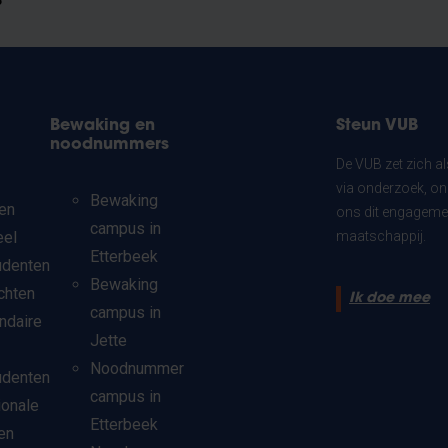
?
Bewaking en
Steun VUB
noodnummers
De VUB zet zich a
via onderzoek, on
Bewaking
en
ons dit engagemen
campus in
eel
maatschappij.
Etterbeek
udenten
Bewaking
chten
Ik doe mee
campus in
ndaire
Jette
Noodnummer
udenten
campus in
ionale
Etterbeek
en