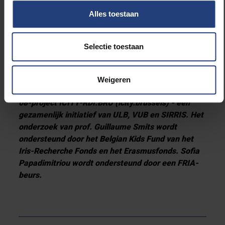
ARC-project 'Deciphering Oligo- and Polygenic
Alles toestaan
Genetic Architecture in Brain Developmental
Disorders', gefinancierd door de Federatie
Wallonië-Brussel, en het BRIGHTanalysis-project,
Selectie toestaan
gefinancierd door het Europees Fonds voor
Regionale Ontwikkeling (EFRO) en het Brussels
Hoofdstedelijk Gewest in het kader van het
Weigeren
operationele programma 2014-2020 via het F11-
08-project ICITY-RDI.BRU (icity.brussels) - een
gezamenlijk initiatief van ULB, VUB en SIRRIS. Het
onderzoek van prof. Guillaume Smits wordt
ondersteund door het Belgian Kids Fund van het
Iris-Recherche Fonds en het Erasmusfonds. Sofia
Papadimitriou wordt ondersteund door een FRIA-
beurs.