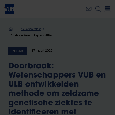
Overslaan
en
naar
de
inhoud
Kruimelpad
Nieuwsoverzicht
gaan
Doorbraak: Wetenschappers VUB en ULB ontwikkelden methode om zeldzame genetische ziektes te identificeren met behulp van AI​
17 maart 2020
Nieuws
Doorbraak:
Wetenschappers VUB en
ULB ontwikkelden
methode om zeldzame
genetische ziektes te
identificeren met