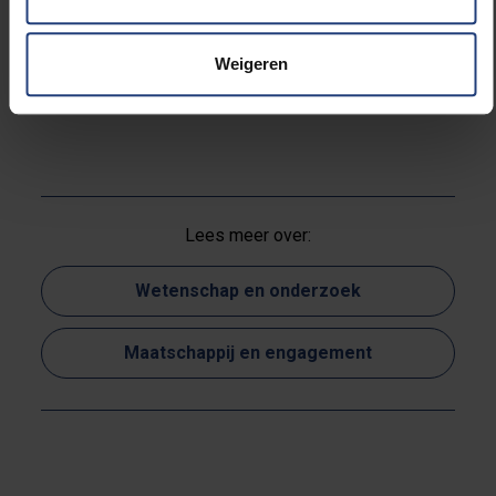
geruststellende tekens. De problemen die Deutsche
Bank ondervindt toont aan dat er nog werk aan de
Weigeren
winkel is om systemisch risico te verminderen en
onze economische groei weer aan te zwengelen.
Lees meer over:
Wetenschap en onderzoek
Maatschappij en engagement