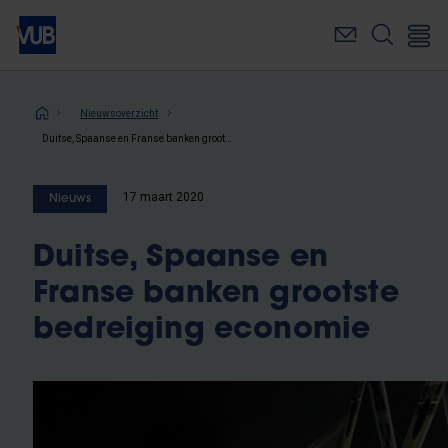
Overslaan
en
naar
de
inhoud
Kruimelpad
Nieuwsoverzicht
gaan
Duitse, Spaanse en Franse banken grootste bedreiging economie
17 maart 2020
Nieuws
Duitse, Spaanse en
Franse banken grootste
bedreiging economie