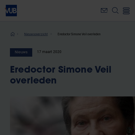
Overslaan
en
naar
de
inhoud
Kruimelpad
Nieuwsoverzicht
Eredoctor Simone Veil overleden
gaan
17 maart 2020
Nieuws
Eredoctor Simone Veil
overleden