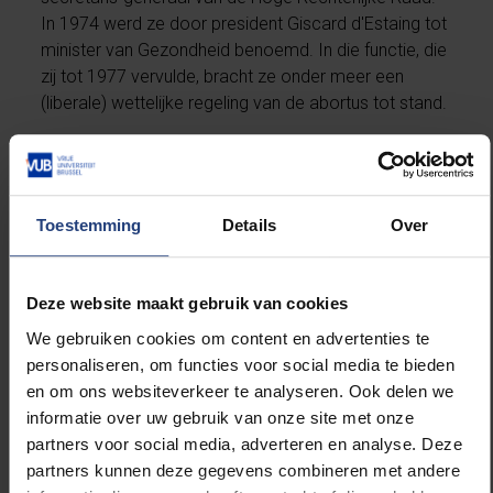
In 1974 werd ze door president Giscard d'Estaing tot
minister van Gezondheid benoemd. In die functie, die
zij tot 1977 vervulde, bracht ze onder meer een
(liberale) wettelijke regeling van de abortus tot stand.
Simone Veil was ere-voorzitter van het Fondation
Toestemming
Details
Over
pour la Mémoire de la Shoah en bestuursvoorzitter
van het slachtofferfonds bij het Internationaal
Strafhof in Den Haag. Ze was tevens lid van de
Deze website maakt gebruik van cookies
Staatsraad in Frankrijk.
We gebruiken cookies om content en advertenties te
personaliseren, om functies voor social media te bieden
en om ons websiteverkeer te analyseren. Ook delen we
informatie over uw gebruik van onze site met onze
partners voor social media, adverteren en analyse. Deze
partners kunnen deze gegevens combineren met andere