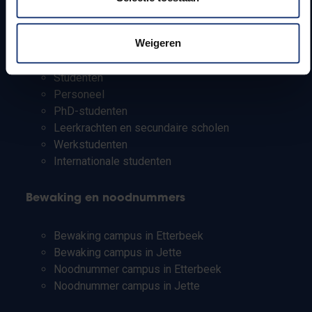
Info voor
Weigeren
Pers
Studenten
Personeel
PhD-studenten
Leerkrachten en secundaire scholen
Werkstudenten
Internationale studenten
Bewaking en noodnummers
Bewaking campus in Etterbeek
Bewaking campus in Jette
Noodnummer campus in Etterbeek
Noodnummer campus in Jette