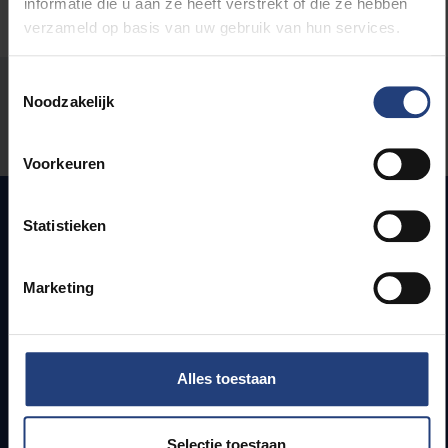
informatie die u aan ze heeft verstrekt of die ze hebben
verzameld op basis van uw gebruik van hun services.
Toestemmingsselectie
Stond er een fout op deze pagina?
Noodzakelijk
Laat het ons weten
Voorkeuren
Statistieken
Snel naar
Marketing
Webmail
Jobs
Lesroosters
Alles toestaan
Bereikbaarheid
Onderzoeksgroepen
Campusfaciliteiten
Selectie toestaan