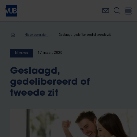
Overslaan
en
naar
de
inhoud
Kruimelpad
Nieuwsoverzicht
Geslaagd, gedelibereerd of tweede zit
gaan
17 maart 2020
Nieuws
Geslaagd,
gedelibereerd of
tweede zit