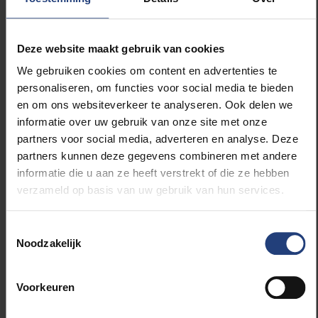
feedback aan je docent.
Deze website maakt gebruik van cookies
We gebruiken cookies om content en advertenties te
personaliseren, om functies voor social media te bieden
en om ons websiteverkeer te analyseren. Ook delen we
informatie over uw gebruik van onze site met onze
partners voor social media, adverteren en analyse. Deze
partners kunnen deze gegevens combineren met andere
Inzagerecht
informatie die u aan ze heeft verstrekt of die ze hebben
verzameld op basis van uw gebruik van hun services.
en
Toestemmingsselectie
feedback
Noodzakelijk
Vanaf de dag na de
Voorkeuren
proclamatie geldt een
inzagerecht van vijf