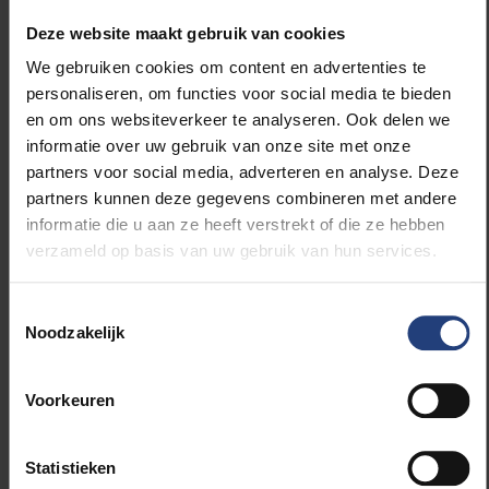
we ook bij krokodillen zien. De handen, met een
verlengde derde vinger, droegen
Deze website maakt gebruik van cookies
hoogstwaarschijnlijk zwemvliezen en lijken wat
We gebruiken cookies om content en advertenties te
structuur betreft op die van plesiosauriërs
personaliseren, om functies voor social media te bieden
(uitgestorven waterreptielen). In het water
en om ons websiteverkeer te analyseren. Ook delen we
stuwde
Halszkaraptor
zich met de armen voort,
informatie over uw gebruik van onze site met onze
zoals pinguïns dat doen, en gebruikte hij zijn
partners voor social media, adverteren en analyse. Deze
lange nek om voedsel te zoeken en om met een
partners kunnen deze gegevens combineren met andere
verrassingsaanval prooien te grijpen. Aan land
informatie die u aan ze heeft verstrekt of die ze hebben
liep hij, zo leiden de paleontologen af uit
verzameld op basis van uw gebruik van hun services.
heupstructuren, waarschijnlijk rechtop zoals
een eend.
Toestemmingsselectie
Noodzakelijk
'
Halszkaraptor
is een geweldige vondst’, zegt
Koen Stein
(Vrije Universiteit Brussel), een van
de co-auteurs. ‘Hij leefde zoals een
Voorkeuren
watervogel, aan land én ook in water. Dat is een
biotoop waarvan paleontologen niet hadden
Statistieken
verwacht dat dinosauriërs ze ooit