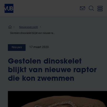
Overslaan
en
naar
de
inhoud
Kruimelpad
Nieuwsoverzicht
gaan
Gestolen dinoskelet blijkt van nieuwe raptor die kon zwemmen
17 maart 2020
Nieuws
Gestolen dinoskelet
blijkt van nieuwe raptor
die kon zwemmen