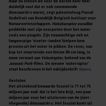
maar nu stellen we voor de eerste keer heel
duidelijk vast dat er ook zwemmende
dinosauriërs waren', zegt paleontoloog Pascal
Godefroit van Koninklijk Belgisch Instituut voor
Natuurwetenschappen.
Halszkaraptor escuilliei
peddelde met zijn voorpoten door het water
zoals een pinguïn. Zijn zwaanachtige nek en
langwerpige 'viseter-tanden' hielpen hem
prooien uit het water te pikken. De rover, van
kop tot staarteinde een kleine 80 cm lang, is
nauw verwant aan
Velociraptor
, bekend van de
Jurassic Park
-films. De nieuwe ‘waterraptor’
staat beschreven in het vaktijdschrift
Nature
.
Gestolen
Het uitstekend bewaarde fossiel is 71 tot 75
miljoen jaar oud: dat is het late krijt, een paar
miljoen jaar voor het uitsterven van de (niet-
vliegende) dinosauriërs. Het fossiel komt uit