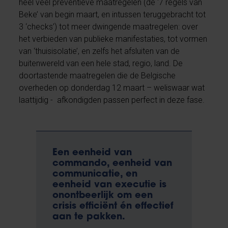
heel veel preventieve maatregelen (de ‘7 regels van
Beke’ van begin maart, en intussen teruggebracht tot
3 ‘checks’) tot meer dwingende maatregelen: over
het verbieden van publieke manifestaties, tot vormen
van ‘thuisisolatie’, en zelfs het afsluiten van de
buitenwereld van een hele stad, regio, land. De
doortastende maatregelen die de Belgische
overheden op donderdag 12 maart – weliswaar wat
laattijdig - afkondigden passen perfect in deze fase.
Een eenheid van
commando, eenheid van
communicatie, en
eenheid van executie is
onontbeerlijk om een
crisis efficiënt én effectief
aan te pakken.