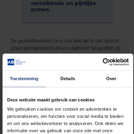
verreikende en pijnlijke
armen.
De gezondheidssector in ons land lijkt in dat opzicht
goed georganiseerd en kon daarvoor terugvallen op
rampenplannen uit het verleden die permanent
werden aangepast en bijgesteld. De woordvoerders
van het nationale crisiscentrum, en de
wetenschappers in de dagelijkse tv-studio’s, kregen
Toestemming
Details
Over
terecht complimenten, tot in het buitenland, over hun
open en directe communicatie met de bevolking, tot
nog toe. Marc Van Ranst is de voorbije weken een
Deze website maakt gebruik van cookies
‘great communicator’ gebleken.
We gebruiken cookies om content en advertenties te
personaliseren, om functies voor social media te bieden
Maar intussen is deze crisis uitgegroeid tot veel méér
en om ons websiteverkeer te analyseren. Ook delen we
dan alleen maar een gezondheidscrisis. Deze crisis
informatie over uw gebruik van onze site met onze