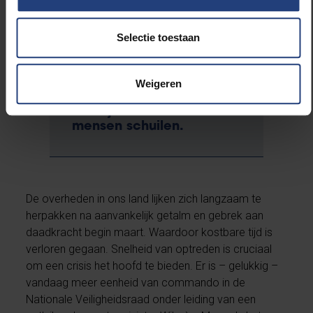
Selectie toestaan
Het wordt tijd voor een
communicatie die beseft
dat achter de dagelijkse
Weigeren
statistieken van de
overlijdens ook échte
mensen schuilen.
De overheden in ons land lijken zich langzaam te
herpakken na aanvankelijk getalm en gebrek aan
daadkracht begin maart. Waardoor kostbare tijd is
verloren gegaan. Snelheid van optreden is cruciaal
om een crisis het hoofd te bieden. Er is – gelukkig –
vandaag meer eenheid van commando in de
Nationale Veiligheidsraad onder leiding van een