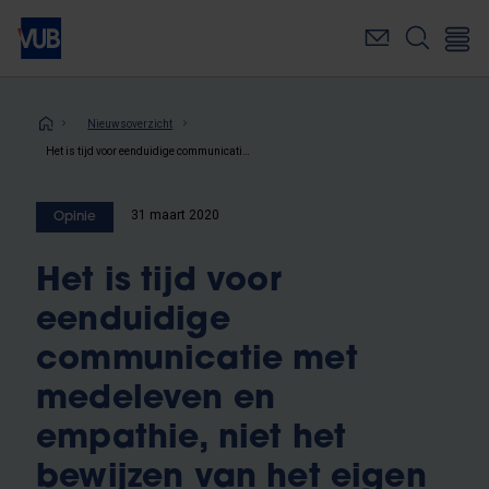
Overslaan
en
naar
de
inhoud
Kruimelpad
Nieuwsoverzicht
gaan
Het is tijd voor eenduidige communicatie met medeleven en empathie, niet het bewijzen van het eigen gelijk
31 maart 2020
Opinie
Het is tijd voor
eenduidige
communicatie met
medeleven en
empathie, niet het
bewijzen van het eigen