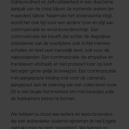
Vrijblijvendheid en zelfvoldaanheid in een duurzame
aanpak van de crisis blijven de komende weken (en
maanden) taboe. Naarmate het dodenaantal stijgt,
wordt het ook tijd voor een andere toon en stijl van
communicatie en woordvoerderschap. Een
communicatie die beseft dat achter de dagelijkse
statistieken van de overlijdens ook échte mensen
schuilen, en heel veel menselijk leed, ook voor de
nabestaanden. Een communicatie die empathie en
medeleven uitstraalt, en niet probeert keer op keer
het eigen grote gelijk te bewijzen. Een communicatie
met aangepaste kleding ook voor de camera’s,
aangepast aan de beleving van een collectieve rouw.
Dit is niet langer het moment om met kleurrijke pulls
de huiskamers binnen te komen.
We hebben nu nood aan leiders en woordvoerders
die een authentieke ouderrol opnemen (in het Engels
gebruikt men de term ‘parenting’). We hebben nu