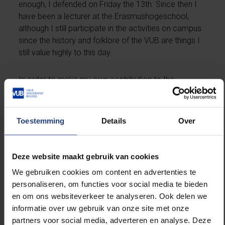
enough, I defended on Friday the 13th. Since then I
have been a lecturer at the Erasmushogeschool,
although I still participate in the activities on campus
since the history and folklore of the VUB are things I
still value highly to this day.
In order to make my own contribution to the
continuation and liveliness of the VUB campus, I
founded the historic fencing club "De Vagant" in the
academic year 2018-2019. In this club I teach
Toestemming
Details
Over
students how to use historical weapons to duel and
how to continue the martial traditions of our
ancestors. I found the symbol of the "Vagant" to
Deze website maakt gebruik van cookies
work very well alongside the free spirit of the VUB.
We gebruiken cookies om content en advertenties te
Vagants were free-thinking scholars who travelled
personaliseren, om functies voor social media te bieden
around an unsafe and unruly world with books in one
en om ons websiteverkeer te analyseren. Ook delen we
hand and their sword in the other. For me, this goes
informatie over uw gebruik van onze site met onze
hand in hand with the free-thinking character of the
partners voor social media, adverteren en analyse. Deze
VUB, which has become more prominent in recent