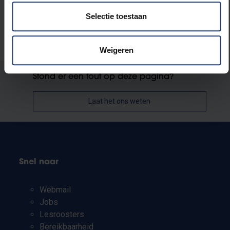
Selectie toestaan
Weigeren
Stond er een fout op deze pagina?
Laat het ons weten
Snel naar
Webmail
Jobs
Lesroosters
Bereikbaarheid