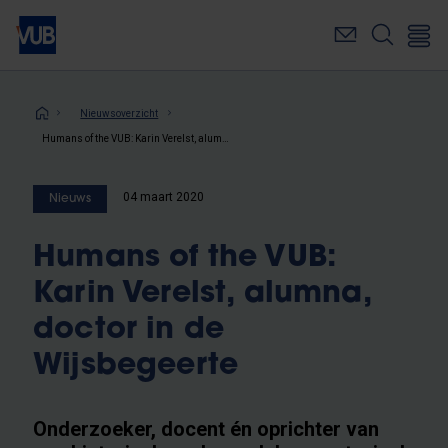
Overslaan
en
naar
de
inhoud
Kruimelpad
Nieuwsoverzicht
gaan
Humans of the VUB: Karin Verelst, alumna, doctor in de Wijsbegeerte
04 maart 2020
Nieuws
Humans of the VUB:
Karin Verelst, alumna,
doctor in de
Wijsbegeerte
Onderzoeker, docent én oprichter van