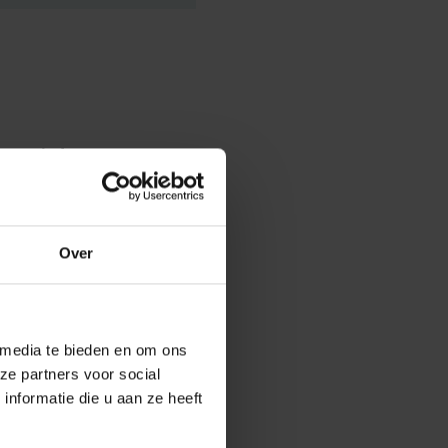
evenseinde
for doctors
sly ill or
mans is part
Over
al practitioner
 media te bieden en om ons
tive.
ze partners voor social
nformatie die u aan ze heeft
view of pain and
iative sedation