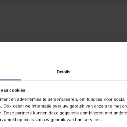
evensEinde InformatieForum (LEIF), part of the Waardig L
 are launching the LevensEindeApp (EndOfLifeApp, LEA) 
 doctors and other healthcare providers to support seriou
 relatives. VUB
palliative
care expert Professor Wim Distel
Details
 van cookies
ctor and geriatrician Ann Vandenbroucke, LEIF doctor and gener
ent en advertenties te personaliseren, om functies voor social
ve expert Professor Wim Distelmans are behind this valuable initia
. Ook delen we informatie over uw gebruik van onze site met on
e. Deze partners kunnen deze gegevens combineren met andere i
cal information about palliative care and the end of life. An over
erzameld op basis van uw gebruik van hun services.
to Covid-19) and all possible end-of-life decisions including pall