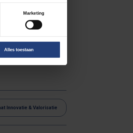
 tips for end-
Marketing
), and the
reen. This
Alles toestaan
at Innovatie & Valorisatie