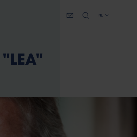
NL
"LEA"