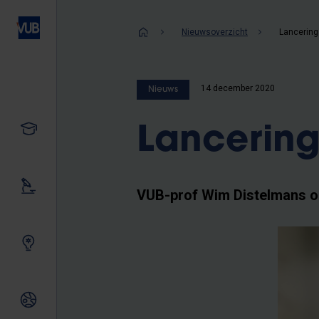
Overslaan
en
Kruimelpad
Nieuwsoverzicht
Lancering
naar
de
inhoud
14 december 2020
Nieuws
gaan
Studeren
Lancering
Ons onderzoek
VUB-prof Wim Distelmans o
Samen innoveren
Internationale relaties