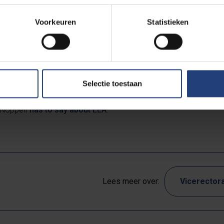
d end-of-life decision-making, with the
LEIF plan
, communication
Voorkeuren
Statistieken
uidelines for physicians (for careful implementation of euthanasia
y in residential care centres are also explained in detail.
arge by adding
www.levenseindeapp.be
to your phone’s home sc
is always available.
Selectie toestaan
c Noppen
has to say about LEA
.
Lees meer over:
Vicerectora