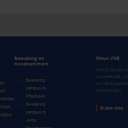
?
Bewaking en
Steun VUB
noodnummers
De VUB zet zich a
via onderzoek, on
Bewaking
en
ons dit engagemen
campus in
eel
maatschappij.
Etterbeek
udenten
Bewaking
chten
Ik doe mee
campus in
ndaire
Jette