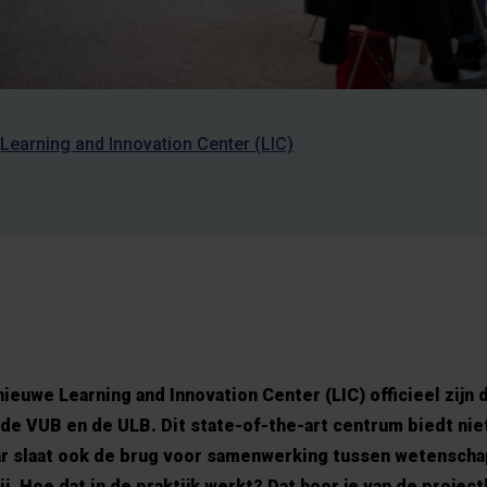
Learning and Innovation Center (LIC)
euwe Learning and Innovation Center (LIC) officieel zijn 
e VUB en de ULB. Dit state-of-the-art centrum biedt niet
ar slaat ook de brug voor samenwerking tussen wetenscha
. Hoe dat in de praktijk werkt? Dat hoor je van de project