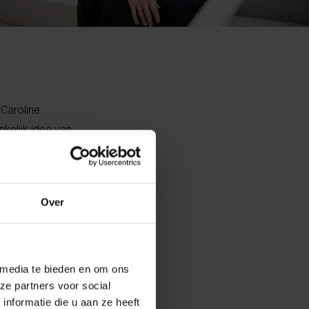
 Caroline
kelijk idee van
 Hieruit vloeide
happen, maar ook
nten. Het gebouw
Over
. De hele bouw
droegen samen
verbindingsbrug
 media te bieden en om ons
ze partners voor social
nformatie die u aan ze heeft