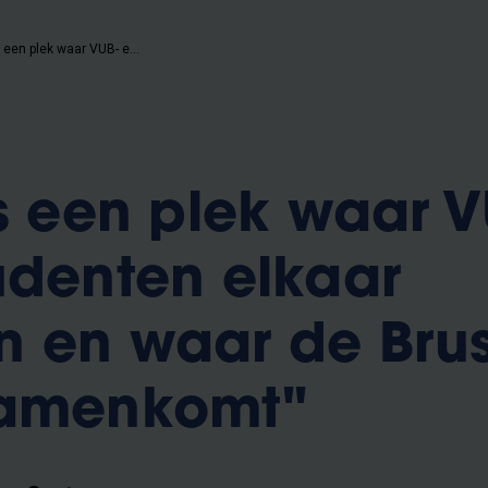
"Het LIC is een plek waar VUB- en ULB-studenten elkaar ontmoeten en waar de Brusselse energie samenkomt"
is een plek waar V
udenten elkaar
 en waar de Brus
samenkomt"