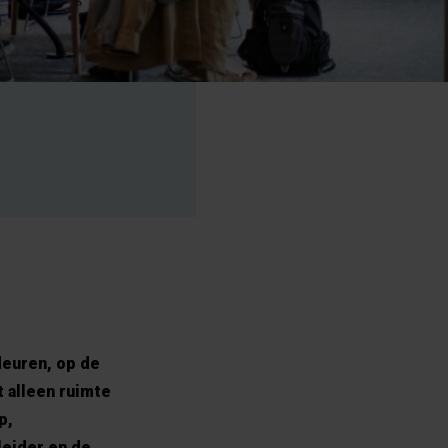
deuren, op de
 alleen ruimte
p,
leider en de