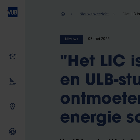
Overslaan
en
Kruimelpad
Nieuwsoverzicht
naar
de
inhoud
08 mei 2025
Nieuws
gaan
Studeren
"Het LIC 
en ULB-st
Ons onderzoek
ontmoeten
Samen innoveren
energie 
Internationale relaties