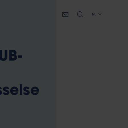
NL
UB-
selse