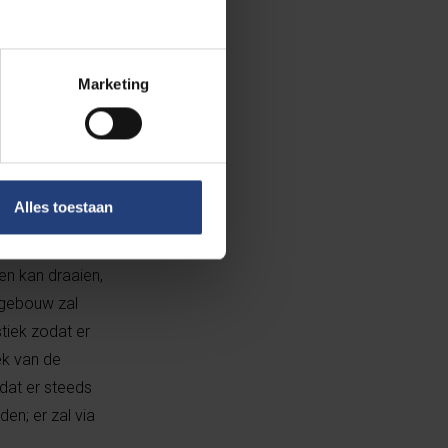
ia het netwerk.
 bron voor
n in het
Marketing
iteit. Het
en
n nog vrij zijn,
integratie.”
Alles toestaan
end kunnen
en kan draaien,
 gebouw zal
tiek zodat er
ek van de
odat er steeds
den; er zal via