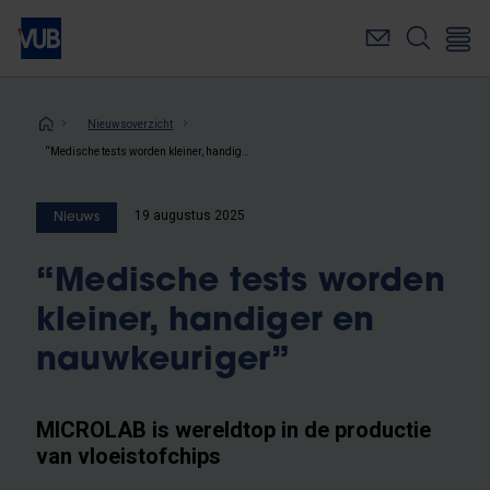
Overslaan
en
naar
de
inhoud
Kruimelpad
Nieuwsoverzicht
gaan
“Medische tests worden kleiner, handiger en nauwkeuriger”
19 augustus 2025
Nieuws
“Medische tests worden
kleiner, handiger en
nauwkeuriger”
MICROLAB is wereldtop in de productie
van vloeistofchips