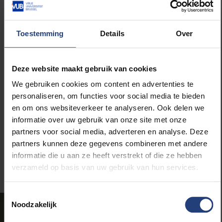
Filip Legein: “Daarin zijn we uniek. In Europa zijn er
maar enkele andere plekken met infrastructuur om
Toestemming
Details
Over
vloeistofchips in glas te produceren. Er is wel veel
fundamenteel onderzoek nodig om die processen
op punt te zetten.”
Deze website maakt gebruik van cookies
We gebruiken cookies om content en advertenties te
Wim De Malsche: “Glas is hét materiaal van de
personaliseren, om functies voor social media te bieden
chemische en de biochemische wereld, omdat het
en om ons websiteverkeer te analyseren. Ook delen we
meestal inert en stabiel is. Voor de medische
informatie over uw gebruik van onze site met onze
diagnostiek is het ook handig dat je erdoorheen kunt
partners voor social media, adverteren en analyse. Deze
kijken, met het blote oog of met optische
partners kunnen deze gegevens combineren met andere
apparatuur.”
informatie die u aan ze heeft verstrekt of die ze hebben
verzameld op basis van uw gebruik van hun services.
Toestemmingsselectie
Noodzakelijk