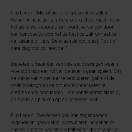
Filip Legein: “Microfluïdische apparaatjes zullen
kleiner en handiger zijn. De grote kast vol machines in
het ziekenhuislaboratorium wordt vervangen door
een eenvoudige doe-het-zelftest op zakformaat, bij
de huisarts of thuis. Denk aan de covidtest. Point-of-
care diagnostics, heet dat.”
Diabetes is maar één van vele aandoeningen waarin
vloeistofchips een rol van betekenis gaan spelen. Om
de ziekte van Alzheimer te bestuderen, gebruikt de
onderzoeksgroep ze om eiwitcondensaten te
creëren en te bestuderen – die condensaten slaan bij
de ziekte als plakken op de hersenen neer.
Filip Legein: “We denken ook aan zogenaamde
organoïden: gekweekte levers, nieren, hersenen en
andere organen van enkele millimeter groot, waar je