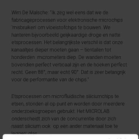
Wim De Malsche: “Ik zeg wel eens dat we de
fabricageprocessen voor elektronische microchips
‘misbruiken’ om vloeistofchips te bouwen. We
hanteren bijvoorbeeld gelijkaardige droge en natte
etsprocessen. Het belangrijkste verschil is dat onze
kanaaltjes dieper moeten gaan – tientallen tot
honderden micrometers diep. De wanden moeten
bovendien perfect verticaal zijn en de hoeken perfect
recht. Geen 88°, maar echt 90°. Dat is zeer belangrijk
voor de performantie van de chips.”
Etsprocessen om microfluïdische siliciumchips te
etsen, stonden al op punt en worden door meerdere
onderzoeksgroepen gebruikt. Het MICROLAB
onderscheidt zich van de concurrentie door zich
naast silicium ook op een ander materiaal toe te
leggen: glas.