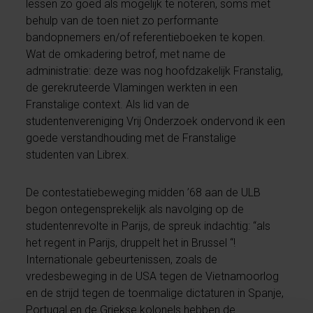
lessen zo goed als mogelijk te noteren, soms met
behulp van de toen niet zo performante
bandopnemers en/of referentieboeken te kopen.
Wat de omkadering betrof, met name de
administratie: deze was nog hoofdzakelijk Franstalig,
de gerekruteerde Vlamingen werkten in een
Franstalige context. Als lid van de
studentenvereniging Vrij Onderzoek ondervond ik een
goede verstandhouding met de Franstalige
studenten van Librex.
De contestatiebeweging midden ’68 aan de ULB
begon ontegensprekelijk als navolging op de
studentenrevolte in Parijs, de spreuk indachtig: “als
het regent in Parijs, druppelt het in Brussel “!
Internationale gebeurtenissen, zoals de
vredesbeweging in de USA tegen de Vietnamoorlog
en de strijd tegen de toenmalige dictaturen in Spanje,
Portugal en de Griekse kolonels hebben de