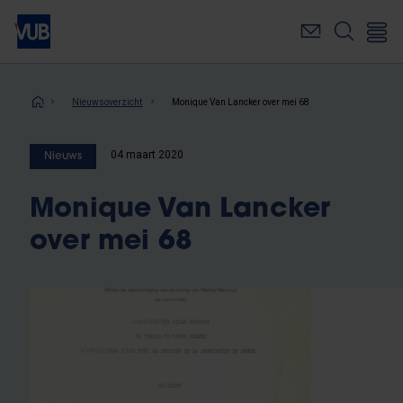
Overslaan
en
naar
de
inhoud
Kruimelpad
Nieuwsoverzicht
Monique Van Lancker over mei 68
gaan
04 maart 2020
Nieuws
Monique Van Lancker
over mei 68