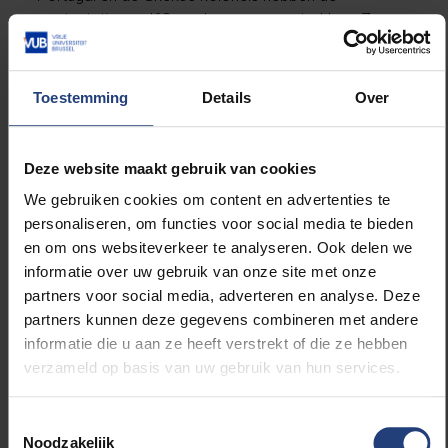
contestatie van ’68 mede op gang getrokken. Zo
herinner ik me goed mijn deelname (half mei ’68) aan
een protestactie tegen de Griekse kolonels in het
auditorium Paul-Emile Janson van de ULB waarop de
Toestemming
Details
Over
activiste Melina Mercouri, de hoofdgetuige was. Zij
voerde toen in vele landen actie tegen het
dictatoriale regime in Griekenland dat uiteindelijk in
Deze website maakt gebruik van cookies
1974 ten val kwam. Op het einde van deze bewogen
We gebruiken cookies om content en advertenties te
debatavond waarop een 400 tal studenten alsook
personaliseren, om functies voor social media te bieden
enkele vorsers en professoren aanwezig waren,
en om ons websiteverkeer te analyseren. Ook delen we
werd er besloten om Paul-Emile Janson te bezetten
informatie over uw gebruik van onze site met onze
om een ruimer debat te voeren omtrent de
partners voor social media, adverteren en analyse. Deze
toekomstige rol en beleidsstructuren van de
partners kunnen deze gegevens combineren met andere
universiteit. Dit uitzonderlijke evenement heeft
informatie die u aan ze heeft verstrekt of die ze hebben
duidelijk de vlam in de verdere contestatiebeweging
verzameld op basis van uw gebruik van hun services.
gezet. Oorspronkelijk namen de Vlaamse studenten
deel aan de protestacties, de bezettingen en de vrije
Toestemmingsselectie
vergaderingen georganiseerd door de ULB
Noodzakelijk