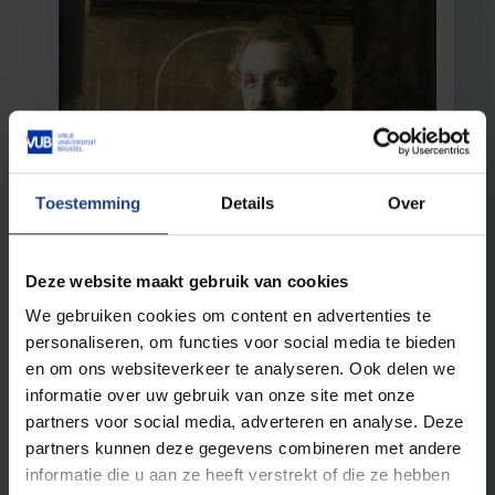
Toestemming
Details
Over
Maatschappij en engagement
20 april 2026
Rector Jan Danckaert pleit voor
wetenschapsdiplomatie
Deze website maakt gebruik van cookies
Een republiek der wetenschappen
We gebruiken cookies om content en advertenties te
personaliseren, om functies voor social media te bieden
en om ons websiteverkeer te analyseren. Ook delen we
Lees meer
informatie over uw gebruik van onze site met onze
partners voor social media, adverteren en analyse. Deze
partners kunnen deze gegevens combineren met andere
informatie die u aan ze heeft verstrekt of die ze hebben