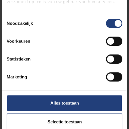
verzameld op basis van uw gebruik van hun services.
Toestemmingsselectie
Noodzakelijk
Voorkeuren
Maatschappij en engagement
31 maart 2026
Nijpende situatie voor VUB-gastprof
Ahmadreza Djalali na chaos in Iraanse
Statistieken
gevangenis
Petitie Amnesty: laat hem vrij!
Marketing
Lees meer
Alles toestaan
Selectie toestaan