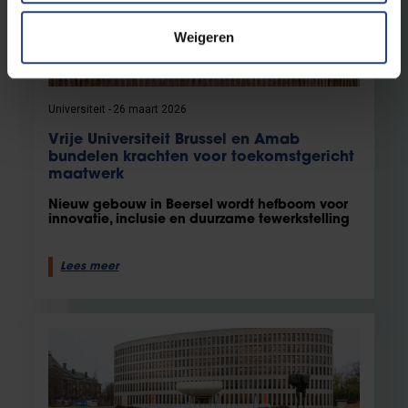
Weigeren
Universiteit
26 maart 2026
Vrije Universiteit Brussel en Amab
bundelen krachten voor toekomstgericht
maatwerk
Nieuw gebouw in Beersel wordt hefboom voor
innovatie, inclusie en duurzame tewerkstelling
Lees meer