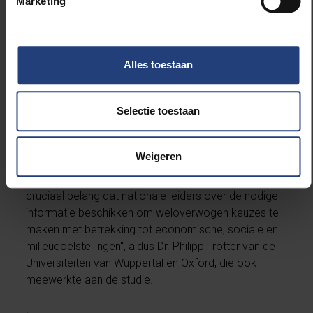
Marketing
Sterl. “Voor Afrikaanse landen is er te weinig
onderzoek gedaan naar de gevolgen van een opstart
van een fossiele brandstoffeneconomie. Er zijn grote
risico’s aan verbonden, en wie gaat die risico’s
Alles toestaan
dragen? Waarschijnlijk niet de Europese leiders die nu
in Senegal aan de deur staan te kloppen voor
aardgas.”
Selectie toestaan
“Nu verschillende Afrikaanse landen, waaronder
Weigeren
Mozambique, op het punt staan langlopende
aardgasverbintenissen aan te gaan, is het van
cruciaal belang dat nationale leiders over de nodige
informatie beschikken om weloverwogen keuzes te
maken met betrekking tot economische, sociale en
milieudoelstellingen", aldus Dr. Philipp Trotter van de
Universiteiten van Wuppertal en Oxford, die ook
meewerkte aan de studie.