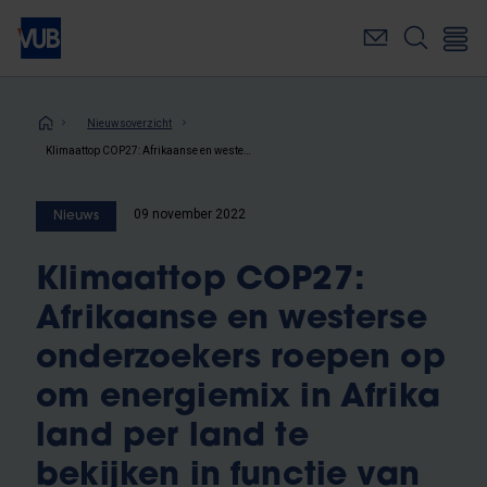
Overslaan
en
naar
de
inhoud
Kruimelpad
Nieuwsoverzicht
gaan
Klimaattop COP27: Afrikaanse en westerse onderzoekers roepen op om energiemix in Afrika land per land te bekijken in functie van klimaatdoelen
09 november 2022
Nieuws
Klimaattop COP27:
Afrikaanse en westerse
onderzoekers roepen op
om energiemix in Afrika
land per land te
bekijken in functie van