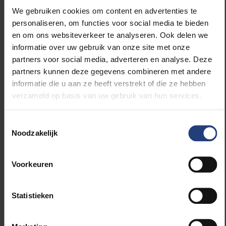
nuance en landspecifieke analyse in acht moet
We gebruiken cookies om content en advertenties te
nemen en moet ondersteunen om de ontwikkelings-
personaliseren, om functies voor social media te bieden
en klimaatdoelstellingen in Afrika te bereiken. De weg
en om ons websiteverkeer te analyseren. Ook delen we
naar schone energiesystemen hangt sterk af van de
informatie over uw gebruik van onze site met onze
specifieke omstandigheden in elk Afrikaans land.”
partners voor social media, adverteren en analyse. Deze
partners kunnen deze gegevens combineren met andere
informatie die u aan ze heeft verstrekt of die ze hebben
De auteurs wijzen erop dat uit onderzoek consequent
verzameld op basis van uw gebruik van hun services.
is gebleken dat hernieuwbare energie in Afrika en de
rest van de wereld enorme voordelen biedt, zoals
groei en werkgelegenheid, een betere weerbaarheid
Toestemmingsselectie
Noodzakelijk
tegen klimaatverandering en een betere
volksgezondheid. Investeringen in aardgas, zoals nu
door het westen wordt voorgesteld, houden
Voorkeuren
daarentegen op relatief korte termijn een aanzienlijk
financieel risico. “Er wordt wereldwijd momenteel
hard gewerkt aan duurzame alternatieven en die
Statistieken
zullen over twintig of dertig jaar de fossiele
brandstoffen uit de economie concurreren”, denkt