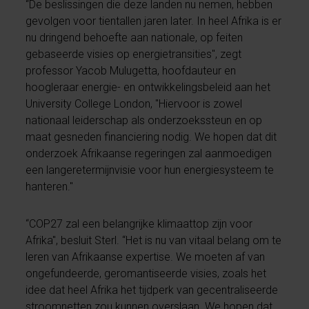
“De beslissingen die deze landen nu nemen, hebben
gevolgen voor tientallen jaren later. In heel Afrika is er
nu dringend behoefte aan nationale, op feiten
gebaseerde visies op energietransities", zegt
professor Yacob Mulugetta, hoofdauteur en
hoogleraar energie- en ontwikkelingsbeleid aan het
University College London, "Hiervoor is zowel
nationaal leiderschap als onderzoekssteun en op
maat gesneden financiering nodig. We hopen dat dit
onderzoek Afrikaanse regeringen zal aanmoedigen
een langeretermijnvisie voor hun energiesysteem te
hanteren."
“COP27 zal een belangrijke klimaattop zijn voor
Afrika", besluit Sterl. “Het is nu van vitaal belang om te
leren van Afrikaanse expertise. We moeten af van
ongefundeerde, geromantiseerde visies, zoals het
idee dat heel Afrika het tijdperk van gecentraliseerde
stroomnetten zou kunnen overslaan. We hopen dat