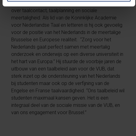
Wim Vandenbussche
is neerlandicus en geeft les
over taalcontact, taalplanning en sociale
meertaligheid. Als lid van de Koninklijke Academie
voor Nederlandse Taal en letteren is hij ook gevoelig
voor de positie van het Nederlands in de meertalige
Brusselse en Europese realiteit. “Zorg voor het
Nederlands gaat perfect samen met meertalig
onderzoek en onderwijs op een diverse universiteit in
het hart van Europa.” Hij stuurde de voorbije jaren de
uitbouw van een taalbeleid aan voor de VUB, dat
sterk inzet op de ondersteuning van het Nederlands
bij studenten maar ook op de verfijning van de
Engelse en Franse taalvaardigheid. “Ons taalbeleid wil
studenten maximaal kansen geven. Het is een
integraal deel van de sociale missie van de VUB, en
van ons engagement voor Brussel.”