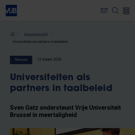
Overslaan
en
naar
de
inhoud
Kruimelpad
Nieuwsoverzicht
gaan
Universiteiten als partners in taalbeleid
12 maart 2020
Nieuws
Universiteiten als
partners in taalbeleid
Sven Gatz ondersteunt Vrije Universiteit
Brussel in meertaligheid