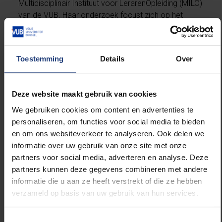
Multidisciplinair Instituut voor LerarenOpleiding (MILO)
van de VUB. Haar onderzoek focust zich op het
leerproces van leerlingen die de onderwijstaal niet
(goed) beheersen. Dit gaat zowel over zogenaamde
“anderstalige” leerlingen als leerlingen die les volgen
Toestemming
Details
Over
in een CLIL (content and language integrated
learning) setting. Ze ziet haar rol als onderzoeker als
die van een bruggenbouwer tussen de verschillende
Deze website maakt gebruik van cookies
onderwijsstakeholders: ze onderzoekt problemen
waar leerkrachten tegen aanlopen en koppelt nieuwe
We gebruiken cookies om content en advertenties te
inzichten terug aan het werkveld en/of
personaliseren, om functies voor social media te bieden
beleidsmakers. Ze geeft nascholingstrajecten en
en om ons websiteverkeer te analyseren. Ook delen we
workshops (het prioritaire nascholingstraject “Klaar
informatie over uw gebruik van onze site met onze
voor CLIL”), schrijft mee aan boeken voor
partners voor social media, adverteren en analyse. Deze
leerkrachten (“Haal meer uit meertaligheid”) en
partners kunnen deze gegevens combineren met andere
ontwikkelt lesmateriaal met en voor leerkrachten.
informatie die u aan ze heeft verstrekt of die ze hebben
www.wtnschp.be/wetenschap/maatschappij/wie-
verzameld op basis van uw gebruik van hun services.
het-kleine-niet-eert-is-het-…
Toestemmingsselectie