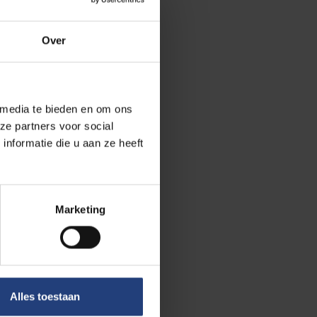
ezien
óór als na de
Over
ieproject voor
 media te bieden en om ons
nd in december
ze partners voor social
 rol bij het
nformatie die u aan ze heeft
stpatrimonium
Marketing
chter van
 van
Alles toestaan
n unieke