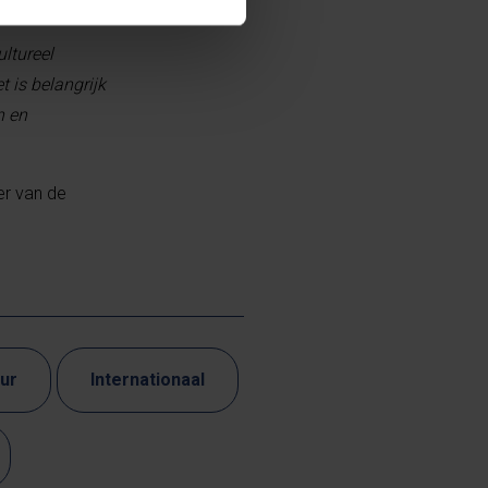
ltureel
t is belangrijk
n en
er van de
uur
Internationaal