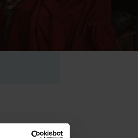
itale
voor het