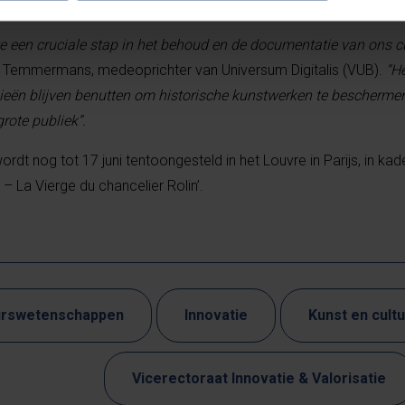
estauratie op pixelniveau mogelijk.
”
 een cruciale stap in het behoud en de documentatie van ons cu
rik Temmermans, medeoprichter van Universum Digitalis (VUB).
“He
eën blijven benutten om historische kunstwerken te bescherme
rote publiek”.
dt nog tot 17 juni tentoongesteld in het Louvre in Parijs, in kad
 – La Vierge du chancelier Rolin’.
urswetenschappen
Innovatie
Kunst en cult
Vicerectoraat Innovatie & Valorisatie