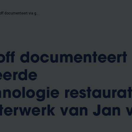
VUB spin-off documenteert via geavanceerde beeldtechnologie restauratie van meesterwerk van Jan van Eyck
off documenteert 
erde
nologie restaurat
terwerk van Jan 