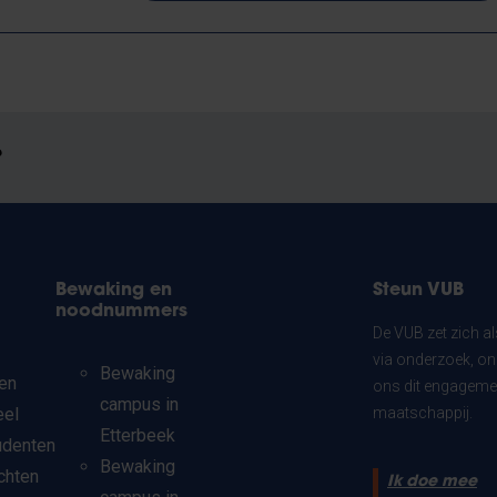
?
Bewaking en
Steun VUB
noodnummers
De VUB zet zich a
via onderzoek, on
Bewaking
en
ons dit engagemen
campus in
eel
maatschappij.
Etterbeek
udenten
Bewaking
chten
Ik doe mee