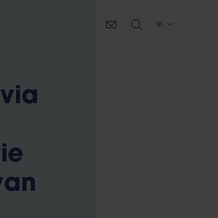
NL
via
ie
van