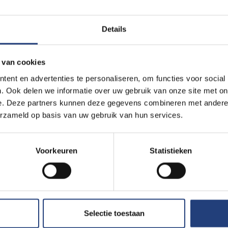
ocumenteerde het de restauratie van het werk op een ong
esultaat is een unieke pixelniveauvergelijking van zowel v
Details
 van cookies
 Musée du Louvre een grootschalig conserverings- en restaurat
ent en advertenties te personaliseren, om functies voor social
een van Van Eycks beroemdste werken. Het project werd afgero
. Ook delen we informatie over uw gebruik van onze site met on
de beeldtechnologie speelde Universum Digitalis een belangrijke
e. Deze partners kunnen deze gegevens combineren met andere i
ieprocessen van het kunstwerk.
erzameld op basis van uw gebruik van hun services.
fotografieën documenteerde het Koninklijk Instituut voor Kun
Voorkeuren
Statistieken
voor- als achterkant van het schilderij.
rde de beelden
”, zegt Prof. Dr.
Frederik Temmermans
, medeopri
fbeeldingen werden geanalyseerd en samengevoegd met behulp
Selectie toestaan
gigapixelbeelden van het werk te produceren. Hierdoor werd ee