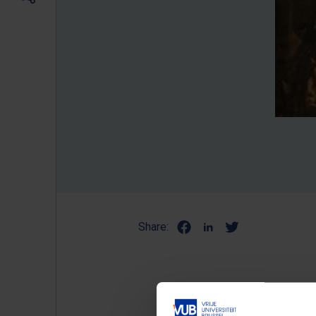
Share:
De spin-off Universum Digita
beeldverwerking uit van het s