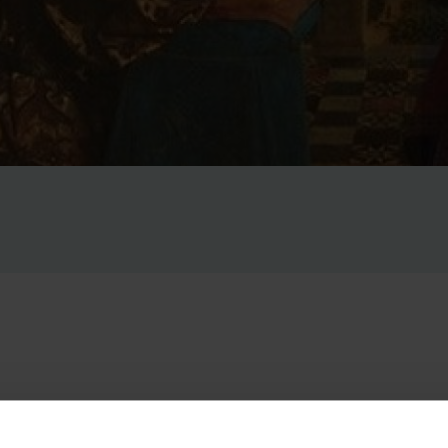
lis van de Vrije Universiteit Brussel (VUB) voerde een dig
childerij ‘De Maagd van Kanselier Rolin’ van Jan van Eyck 