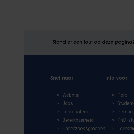
Stond er een fout op deze pagina
Snel naar
Info voor
Webmail
Pers
Jobs
Student
Lesroosters
Person
Bereikbaarheid
PhD-st
Onderzoeksgroepen
Leerkra