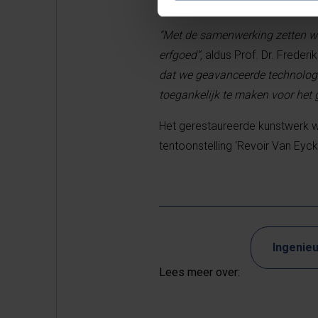
vergelijking van voor en na de r
“Met de samenwerking zetten we
erfgoed”,
aldus Prof. Dr. Frede
dat we geavanceerde technologi
toegankelijk te maken voor het g
Het gerestaureerde kunstwerk wor
tentoonstelling ‘Revoir Van Eyck
Ingenie
Lees meer over: