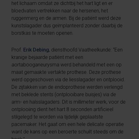
het lichaam omdat ze dichtbij het hart ligt en er
bloedvaten vertrekken naar de hersenen, het
ruggenmerg en de armen. Bij de patiënt werd deze
kunstslagader dus geïmplanteerd zonder daarbij de
borstkas te moeten openen.
Prof.
Erik Debing
, diensthoofd Vaatheelkunde: “Een
kranige bejaarde patiënt met een
aortabooganeurysma werd behandeld met een op
maat gemaakte vertakte prothese. Deze prothese
werd opgeschoven via de liesslagader en ontplooid.
De zijtakken van de endoprothese werden verlengd
met beklede stents (ontplooibare buisjes) via de
arm- en halsslagaders. Dit is millimeter werk, voor de
ontplooiing dient het hart 8 seconden artificieel
stilgelegd te worden via tijdelijk geplaatste
pacemaker. Het gaat om een hele delicate operatie
want de kans op een beroerte schuilt steeds om de