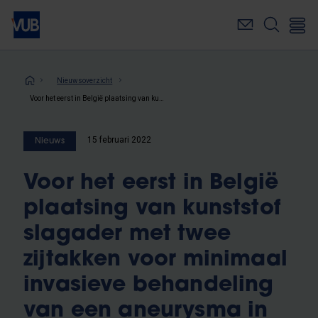
Overslaan
en
naar
de
inhoud
Kruimelpad
Nieuwsoverzicht
gaan
Voor het eerst in België plaatsing van kunststof slagader met twee zijtakken voor minimaal invasieve behandeling van een aneurysma in de borstholte
15 februari 2022
Nieuws
Voor het eerst in België
plaatsing van kunststof
slagader met twee
zijtakken voor minimaal
invasieve behandeling
van een aneurysma in