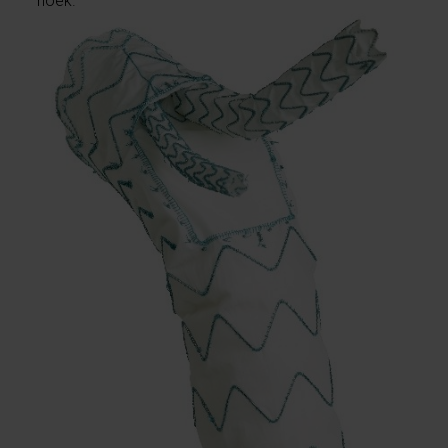
hoek.”