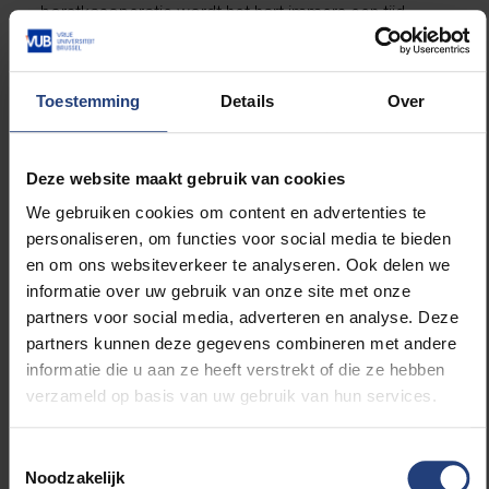
borstkasoperatie wordt het hart immers een tijd
lang stilgelegd, en is een hartlongmachine en diepe
koeling noodzakelijk.
Toestemming
Details
Over
Naar schatting
lijdt 7% van de
Deze website maakt gebruik van cookies
We gebruiken cookies om content en advertenties te
bevolking ouder
personaliseren, om functies voor social media te bieden
en om ons websiteverkeer te analyseren. Ook delen we
dan 65 jaar met
informatie over uw gebruik van onze site met onze
partners voor social media, adverteren en analyse. Deze
risicofactoren
partners kunnen deze gegevens combineren met andere
informatie die u aan ze heeft verstrekt of die ze hebben
aan een
verzameld op basis van uw gebruik van hun services.
aneurysma van
Toestemmingsselectie
Noodzakelijk