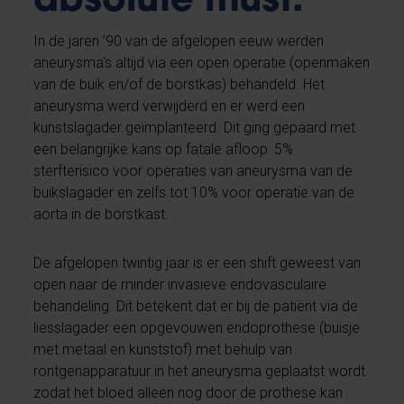
absolute must.
In de jaren ’90 van de afgelopen eeuw werden
aneurysma's altijd via een open operatie (openmaken
van de buik en/of de borstkas) behandeld. Het
aneurysma werd verwijderd en er werd een
kunstslagader geïmplanteerd. Dit ging gepaard met
een belangrijke kans op fatale afloop: 5%
sterfterisico voor operaties van aneurysma van de
buikslagader en zelfs tot 10% voor operatie van de
aorta in de borstkast.
De afgelopen twintig jaar is er een shift geweest van
open naar de minder invasieve endovasculaire
behandeling. Dit betekent dat er bij de patiënt via de
liesslagader een opgevouwen endoprothese (buisje
met metaal en kunststof) met behulp van
röntgenapparatuur in het aneurysma geplaatst wordt
zodat het bloed alleen nog door de prothese kan