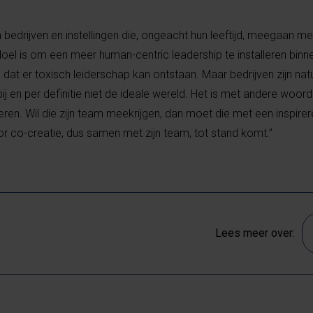
 bedrijven en instellingen die, ongeacht hun leeftijd, meegaan met
doel is om een meer human-centric leadership te installeren binn
dat er toxisch leiderschap kan ontstaan. Maar bedrijven zijn natu
 en per definitie niet de ideale wereld. Het is met andere woord
eren. Wil die zijn team meekrijgen, dan moet die met een inspire
r co-creatie, dus samen met zijn team, tot stand komt.”
Lees meer over: