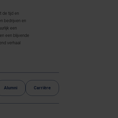
 de tijd en
en bedrijven en
urlijk een
en een blijvende
rend verhaal
Alumni
Carrière