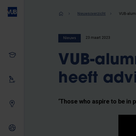
Overslaan
en
Kruimelpad
Nieuwsoverzicht
naar
de
inhoud
23 maart 2023
Nieuws
gaan
Studeren
VUB-alum
heeft adv
Ons onderzoek
‘Those who aspire to be in 
Samen innoveren
Internationale relaties