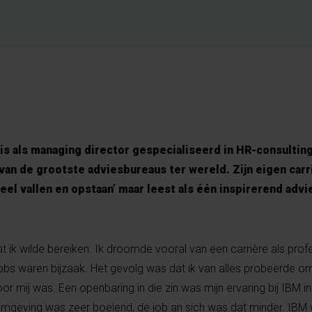
 als managing director gespecialiseerd in HR-consulting 
an de grootste adviesbureaus ter wereld. Zijn eigen carr
el vallen en opstaan’ maar leest als één inspirerend advi
t ik wilde bereiken. Ik droomde vooral van een carrière als prof
 jobs waren bijzaak. Het gevolg was dat ik van alles probeerde o
or mij was. Een openbaring in die zin was mijn ervaring bij IBM i
 omgeving was zeer boeiend, de job an sich was dat minder. IBM