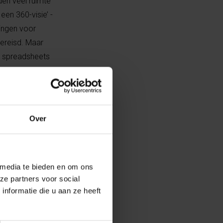
den veel ruimte
een 360-visie’ -
ingen voor
gereisd. Maar
n spreadsheets
n eerste
l werd ik
ielen voor goed
m- en
Over
 media te bieden en om ons
ze partners voor social
mpathie.”
nformatie die u aan ze heeft