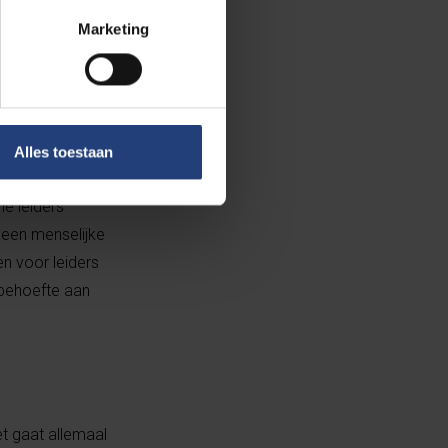
Marketing
everloze
e leider
: ‘wat zijn de
deren helpen.
Alles toestaan
liceert dat het
he leiders
 een menselijke
en voor leiders
s behoefte aan
et gaat allemaal