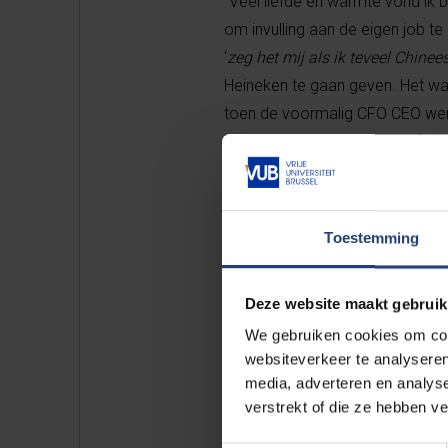
“Veel liefde en warmte vond ik b
om invulling aan de eigen job t
‘
zeg het mij als ik teveel Chinees
Heineken te gaan geven. Het was
toen de voormalig CFO CEO werd
haalden de ziel uit het bedrijf.” 
gedachte hier was: ‘wat heb ik b
director en recent managing dir
leiderschap op. We evalueren l
Toestemming
organisatieniveau.”
Deze website maakt gebruik
We gebruiken cookies om cont
websiteverkeer te analyseren
“Een succesvolle lei
media, adverteren en analys
verstrekt of die ze hebben v