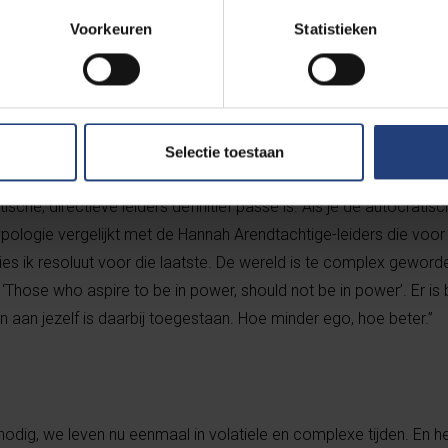
rendt
Voorkeuren
Statistieken
million-dollar-question. Er zijn rijen boeken over geschreven en o
aar ik honderd procent van overtuigd ben, is dat een succesvoll
ie toont en integer is. Denken in ecosystemen is daarbij belangrijk
 omgeving’. Het gaat niet meer over manager zijn, maar over an
Selectie toestaan
hapskwaliteiten juist niet te etaleren. Zo’n servant leadership imp
ische, directieve leiders definitief passé is. Als je de autocratisc
ologie vergelijkt met de Hannah Arendtachtige-leiders die voor
ies ik resoluut voor die laatste. De wereld is te complex geword
len. ‘Those who aspire to be in power, should not be in power’. Er i
en aan jezelf is daarbij toegestaan. Hoe minder ego, hoe beter.”
nodig, we leven nu eenmaal in volatiele en complexe tijden. En h