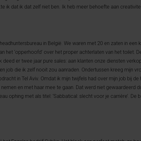
ik dat ik dat zelf niet ben. Ik heb meer behoefte aan creativitei
n headhuntersbureau in België. We waren met 20 en zaten in een kl
an het ‘opperhoofd’ over het proper achterlaten van het toilet. De
k deed er twee jaar pure sales: aan klanten onze diensten verkop
job die ik zelf nooit zou aanraden. Ondertussen kreeg mijn vro
racht in Tel Aviv. Omdat ik mijn twijfels had over mijn job bij de
 te nemen en met haar mee te gaan. Dat werd niet gewaardeerd d
reau ophing met als titel: ‘Sabbatical: slecht voor je carrière’. 