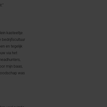
t.”
ein kasteeltje.
 bedrijfscultuur
en en tegelijk
uw via het
 headhunters,
oor mijn baas,
De boodschap was