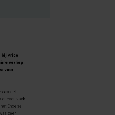
bij Price
ière verliep
es voor
essioneel
m er even vaak
n het Engelse
 was zeer