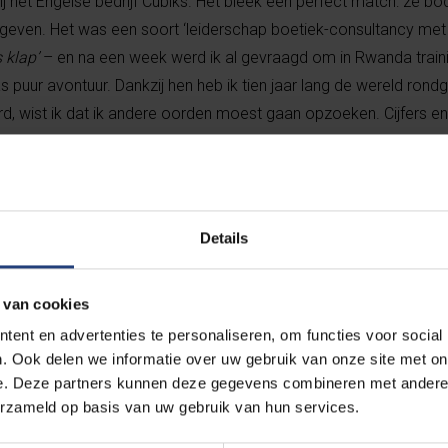
ij het Engelse bedrijf Cubiks. Het bleek een perfect match: ze bo
e geven. Het was een soort ‘leiderschap boetiek-consultancy met 
 klap’
– en na een week werd ik al gevraagd om in Rwanda train
 puur avontuur. Dankzij hen heb ik tien jaar lang de wereld rond
, wist ik dat ik andere oorden moest gaan opzoeken. Cijfers e
“Ondertussen ben ik al zeven jaar heel tevreden bij PwC, terwijl mij
ij zo’n mastodont te zoeken’. Ik begon als senior-manager, al sne
ector. Nu adviseer ik met mijn team bedrijven en stellen we prof
eiderschapsgedragingen, coachen managers op individueel-, tea
Details
 van cookies
ent en advertenties te personaliseren, om functies voor social
. Ook delen we informatie over uw gebruik van onze site met on
der is emotioneel intelligent, integer en toont e
e. Deze partners kunnen deze gegevens combineren met andere i
erzameld op basis van uw gebruik van hun services.