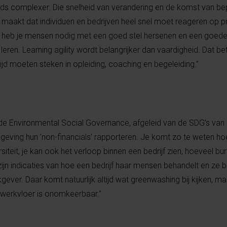
eeds complexer. Die snelheid van verandering en de komst van b
et maakt dat individuen en bedrijven heel snel moet reageren op 
n heb je mensen nodig met een goed stel hersenen en een goede 
leren. Learning agility wordt belangrijker dan vaardigheid. Dat be
ijd moeten steken in opleiding, coaching en begeleiding.”
 de Environmental Social Governance, afgeleid van de SDG’s van
geving hun ‘non-financials’ rapporteren. Je komt zo te weten hoe
rsiteit, je kan ook het verloop binnen een bedrijf zien, hoeveel bu
 zijn indicaties van hoe een bedrijf haar mensen behandelt en ze
gever. Daar komt natuurlijk altijd wat greenwashing bij kijken, ma
werkvloer is onomkeerbaar.”