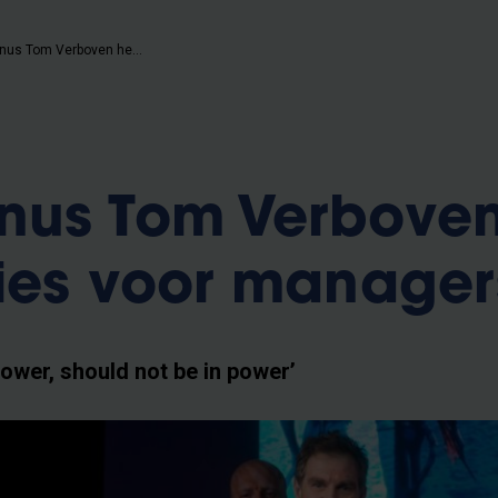
VUB-alumnus Tom Verboven heeft advies voor managers
nus Tom Verbove
ies voor manager
power, should not be in power’