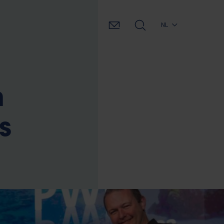
NL
n
s