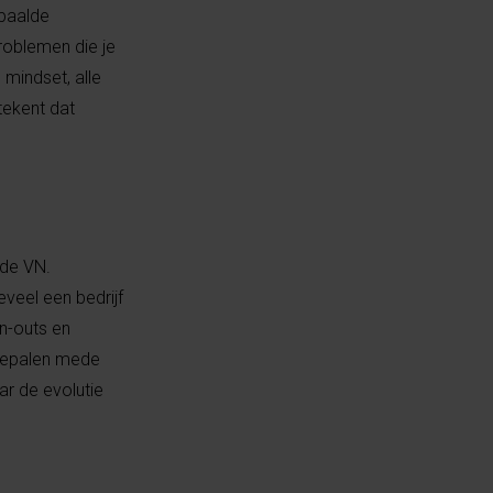
epaalde
problemen die je
mindset, alle
tekent dat
 de VN.
veel een bedrijf
rn-outs en
 bepalen mede
ar de evolutie