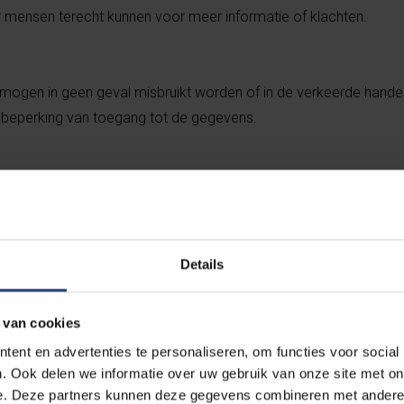
 mensen terecht kunnen voor meer informatie of klachten.
mogen in geen geval misbruikt worden of in de verkeerde handen
 beperking van toegang tot de gegevens.
Details
ctgegevens:
 van cookies
 personeelsleden of derden met de contactgegevens in aanrakin
ent en advertenties te personaliseren, om functies voor social
aan die contactgegevens verzamelt en laat die een eed aflegge
. Ook delen we informatie over uw gebruik van onze site met on
omst tekenen.
e. Deze partners kunnen deze gegevens combineren met andere i