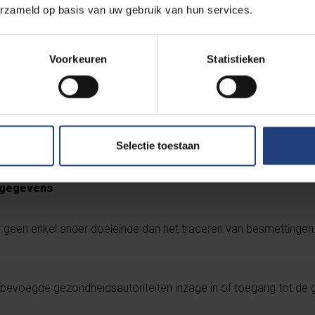
erzameld op basis van uw gebruik van hun services.
ns dan strikt noodzakelijk voor het traceren van besmettingen
n beroep zijn zeer waarschijnlijk irrelevant.
Voorkeuren
Statistieken
en wie er nog meer op de gastenlijst staan.
Selectie toestaan
tgegevens
 geen enkel ander doeleinde dan het traceren van besmettingen
bevoegde gezondheidsautoriteiten inzage in of toegang tot de