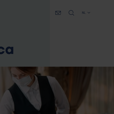
NL
ca