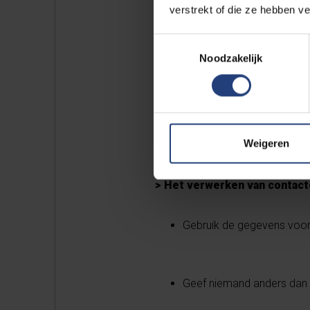
verstrekt of die ze hebben v
Verzamel niet meer gegeve
Toestemmingsselectie
geslacht, geboortedatum, e
Noodzakelijk
Laat andere gasten niet zi
Weigeren
> Het verwerken van contac
Gebruik de gegevens voor
Geef niemand anders dan 