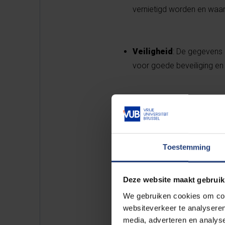
vernietigd worden en waar
Veiligheid
: De gegevens 
voor goede beveiliging en
Tips bij...
Toestemming
> Het verzamelen van conta
Deze website maakt gebruik
Zorg dat zo min mogelijk
We gebruiken cookies om cont
bijvoorbeeld één persoon 
websiteverkeer te analyseren
geheimhoudingsovereenk
media, adverteren en analys