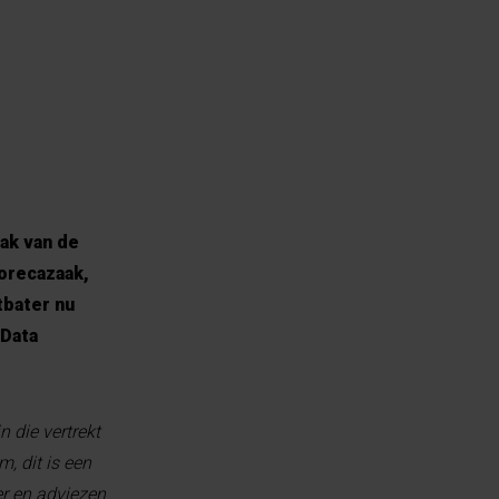
ak van de
horecazaak,
tbater nu
 Data
n die vertrekt
, dit is een
er en adviezen