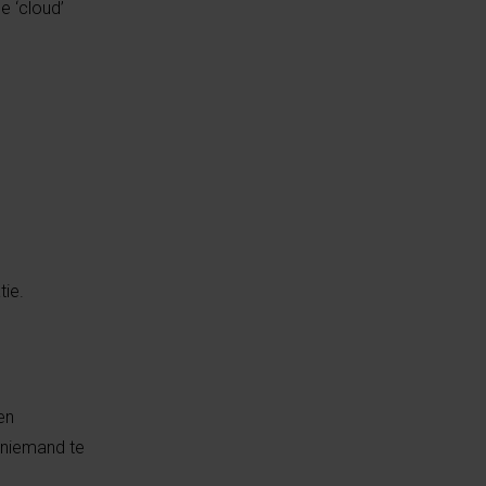
e ‘cloud’
tie.
en
 niemand te