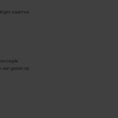
ndingen waarmee
j bevoegde
k aan gasten op