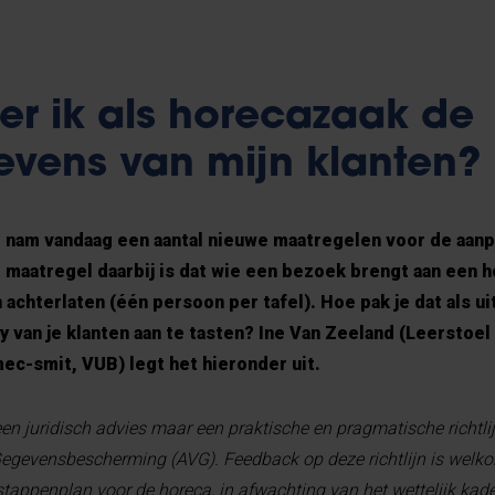
er ik als horecazaak de
vens van mijn klanten?
d nam vandaag een aantal nieuwe maatregelen voor de aanp
 maatregel daarbij is dat wie een bezoek brengt aan een 
chterlaten (één persoon per tafel). Hoe pak je dat als ui
y van je klanten aan te tasten? Ine Van Zeeland (Leerstoel
ec-smit, VUB) legt het hieronder uit.
geen juridisch advies maar een praktische en pragmatische richtlij
gevensbescherming (AVG). Feedback op deze richtlijn is welkom
 stappenplan voor de horeca, in afwachting van het wettelijk kad