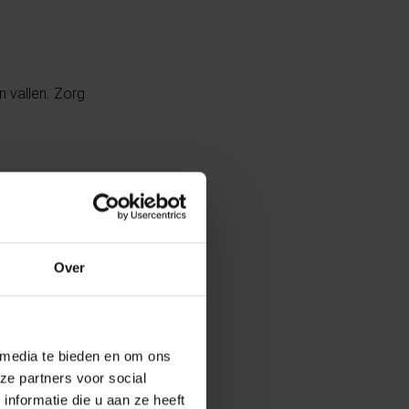
 vallen. Zorg
Over
g komen. Wijs
 media te bieden en om ons
n of
ze partners voor social
nformatie die u aan ze heeft