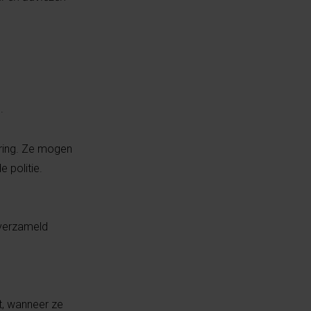
.
ring. Ze mogen
 politie.
 verzameld
, wanneer ze