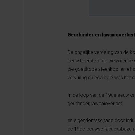
Geurhinder en lawaaioverlas
De ongelijke verdeling van de k
eeuw heerste in de welvarende s
die goedkope steenkool en effi
vervuiling en ecologie was het sti
In de loop van de 19de eeuw ont
geurhinder, lawaaioverlast
en eigendomsschade door indust
de 19de-eeuwse fabrieksbazen de