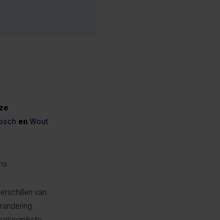
nze
osch
en
Wout
ns.
erschillen van
randering.
elangrijkste