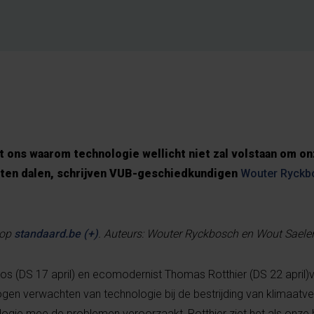
rt ons waarom technologie wellicht niet zal volstaan om o
aten dalen, schrijven VUB-geschiedkundigen
Wouter Ryckb
 op
standaard.be (+)
. Auteurs: Wouter Ryckbosch en Wout Saele
s (DS 17 april) en ecomodernist Thomas Rotthier (DS 22 april)v
en verwachten van technologie bij de bestrijding van klimaatve
ogie mee de problemen veroorzaakt, Rotthier ziet het als onze b