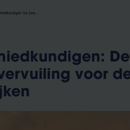
VUB-geschiedkundigen: De zwaarste vervuiling voor de armste wijken
hiedkundigen: De
vervuiling voor d
jken