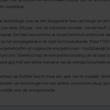
he voetafdruk.
van technologie voor als één langgerekte fase van honger en ar
as sinds 200 jaar - met de industriële revolutie - bevrijd heeft. 
gelijk. Dat blijkt bijvoorbeeld uit recent historisch onderzoek da
 op het energiegebruik in de stad Gent bestudeerde. Rond 1750 
ergiebehoeften uit organische energiebronnen - hoofdzakelijk b
 procent. Steenkool had de energiebevoorrading van de stad z
aard ging met een sterke toename van de energieconsumptie pe
erhaal van Rotthier belicht maar één zijde van de medaille. Want
mbinatie van technologie met een andere consumptiecultuur, ger
rdelijk voor die energietransitie.