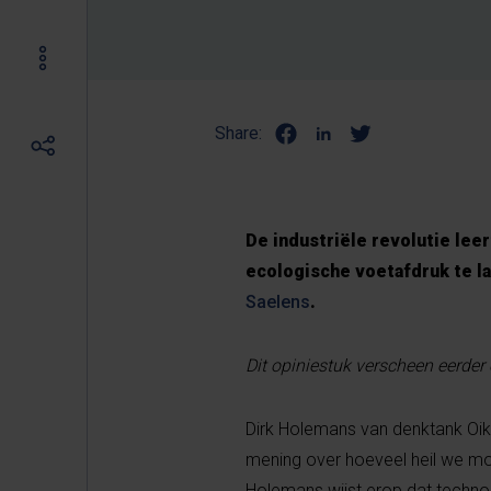
Share:
De industriële revolutie lee
ecologische voetafdruk te l
Saelens
.
Dit opiniestuk verscheen eerder
Dirk Holemans van denktank Oiko
mening over hoeveel heil we mog
Holemans wijst erop dat technol