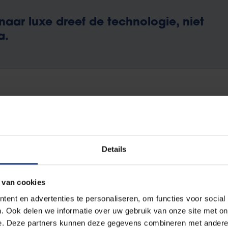
aar luxe dreef de technologie, niet
a.
ommachine haar intrede deed in de Gentse industrie, was het de
die de Gentenaars stoven en fornuizen op basis van steenkool 
Details
, grotere ramen en meer comfort: het verlangen naar meer energi
uishoudelijke verwarming uiteindelijk zuiniger zou maken. De han
 van cookies
 versa. Tot ver in de 19de eeuw was huishoudelijke verwarming 
ent en advertenties te personaliseren, om functies voor social
ontginning en consumptie van fossiele energie (steenkool, maar
. Ook delen we informatie over uw gebruik van onze site met on
Gent en Leiden.
e. Deze partners kunnen deze gegevens combineren met andere i