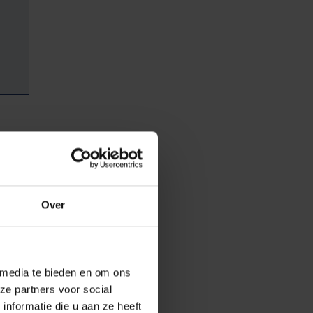
 toegenomen
deed omarmen.
Over
eluxe ging
g naar luxe
de voornaamste
 media te bieden en om ons
 ook
ze partners voor social
nformatie die u aan ze heeft