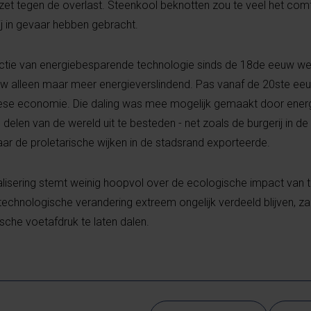
erzet tegen de overlast. Steenkool beknotten zou te veel het com
ij in gevaar hebben gebracht.
uctie van energiebesparende technologie sinds de 18de eeuw w
w alleen maar meer energieverslindend. Pas vanaf de 20ste ee
opese economie. Die daling was mee mogelijk gemaakt door ener
elen van de wereld uit te besteden - net zoals de burgerij in d
aar de proletarische wijken in de stadsrand exporteerde.
alisering stemt weinig hoopvol over de ecologische impact van 
chnologische verandering extreem ongelijk verdeeld blijven, zal 
che voetafdruk te laten dalen.