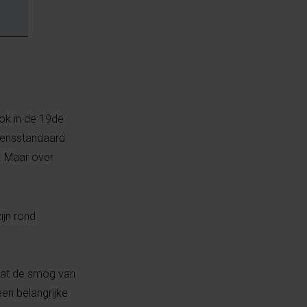
Ook in de 19de
evensstandaard
. Maar over
ijn rond
 Dat de smog van
en belangrijke