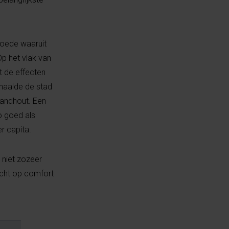
moede waaruit
Op het vlak van
t de effecten
haalde de stad
randhout. Een
o goed als
r capita.
 niet zozeer
icht op comfort