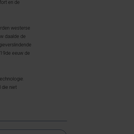
fort en de
erden westerse
uw daalde de
gieverslindende
e 19de eeuw de
technologie.
die niet