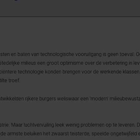
t
osten en baten van technologische vooruitgang is geen toeval. 
tedelijke milieus een groot optimisme over de verbetering in l
ciëntere technologie konden brengen voor de werkende klassen
lte troef.
wikkelden rijkere burgers weliswaar een 'modern' milieubewustz
rie. Maar luchtvervuiling leek weinig problemen op te leveren.
 armste beluiken het zwaarst teisterde, speelde ongetwijfeld e