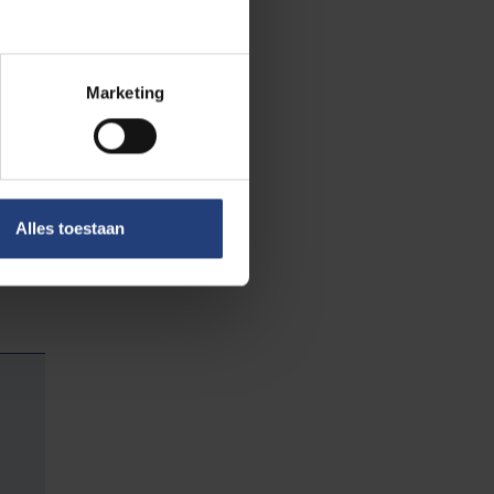
 noodzakelijk
aarvoor we ons
Marketing
n prijskaartje:
onsumptie van
s Gent waren
ruitgang en het
ol draaiende
Alles toestaan
rastisch de