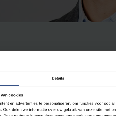
Details
osch
sprak in De Wereld van Sofie op Radio 1 over de gesc
ijn moe gewerkt, maar ligt dit aan onze werkuren of is de 
 van cookies
obleem?
ent en advertenties te personaliseren, om functies voor social
. Ook delen we informatie over uw gebruik van onze site met on
e. Deze partners kunnen deze gegevens combineren met andere i