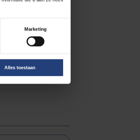
nen dat ze zich
 ancien regime,
inderdaad een
erd gezien als
Marketing
schiedenis.
laat pensioen?
nschappen die
Alles toestaan
behoeftes. Pas
.