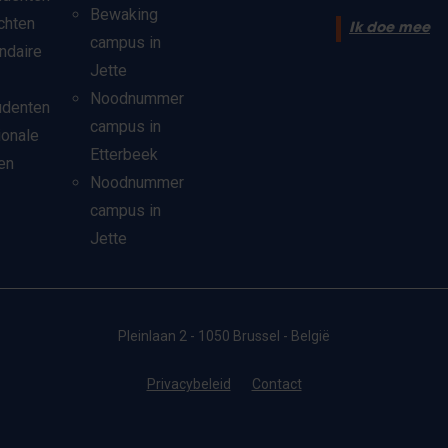
Bewaking
chten
Ik doe mee
campus in
ndaire
Jette
Noodnummer
udenten
campus in
ionale
Etterbeek
en
Noodnummer
campus in
Jette
Pleinlaan 2 - 1050 Brussel - België
Privacybeleid
Contact