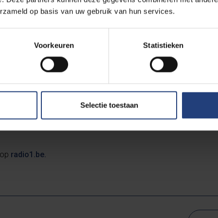
 van de aristocratie, die hun status staande hielden door te to
erzameld op basis van uw gebruik van hun services.
eid. “Ook nog na de typische periode van de aristocratie, na het
 bijvoorbeeld was dat voor een bepaalde groep, de happy few, 
 of haar tijd kon verspillen, of anderen hun tijd laten verspillen w
Voorkeuren
Statistieken
 natuurlijk de ervaring van een kleine minderheid in de wereldge
eaal overgeslagen naar het andere extreem van burn-outs en ver
op een grote schaal, bijvoorbeeld de jager-verzamelaar gemee
Selectie toestaan
er tijd zouden hebben besteed aan het bevredigen van hun basis
n vrije tijd en werk zo sterk tegenover elkaar zijn komen te staan
w op
radio1.be.