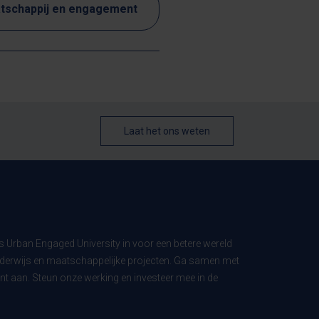
tschappij en engagement
Laat het ons weten
ls Urban Engaged University in voor een betere wereld
derwijs en maatschappelijke projecten. Ga samen met
t aan. Steun onze werking en investeer mee in de