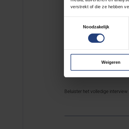
Ryckbosch nuanceert aan de hand
verstrekt of die ze hebben v
niet bezighielden met handenarb
ook in de 19e en de 20ste eeuw
Toestemmingsselectie
voorrecht.” Tonen dat iemand zijn
Noodzakelijk
een statussymbool, maar dit was
Maar zijn we dan ook van dit id
Volgens Ryckbosch is dit waar 
Weigeren
volgens populaire studies mind
na de industriële revolutie zoude
Beluister het volledige intervie