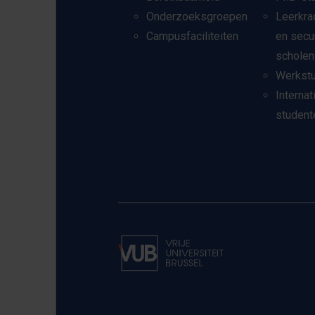
Onderzoeksgroepen
Leerkra
Campusfaciliteiten
en secu
scholen
Werkst
Internat
student