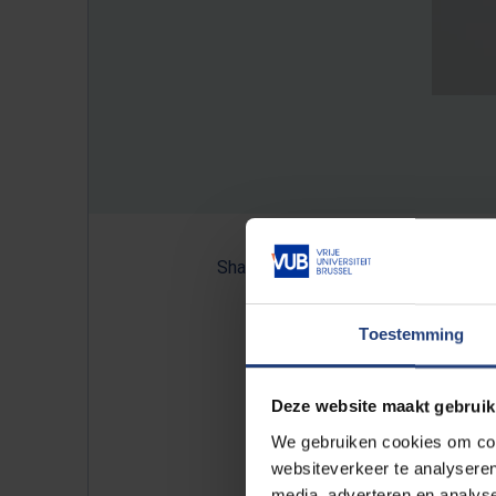
Share:
Toestemming
VUB-
historicus
Wouter Ryckb
werk en vrije tijd. Mensen z
Deze website maakt gebruik
we ons werk invullen het pr
We gebruiken cookies om cont
websiteverkeer te analyseren
media, adverteren en analys