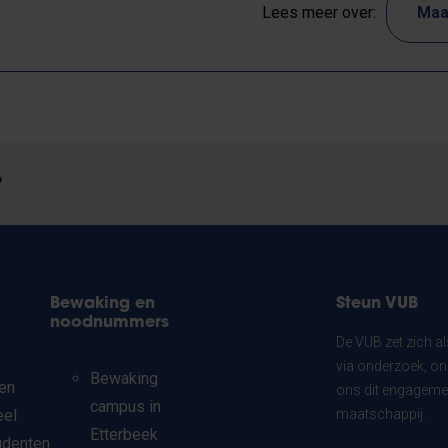
Lees meer over:
Maa
?
Bewaking en
Steun VUB
noodnummers
De VUB zet zich a
via onderzoek, on
Bewaking
en
ons dit engagemen
campus in
eel
maatschappij.
Etterbeek
udenten