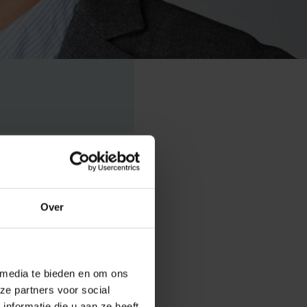
Over
hiedenis van
manier waarop
 media te bieden en om ons
ze partners voor social
nformatie die u aan ze heeft