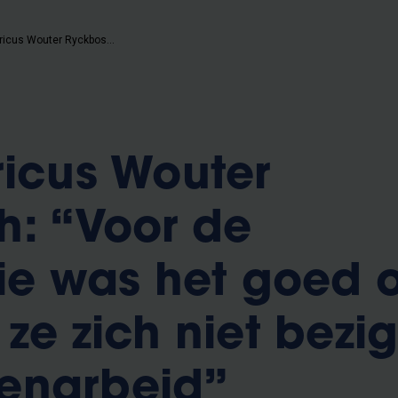
VUB-historicus Wouter Ryckbosch: “Voor de aristocratie was het goed om te tonen dat ze zich niet bezighield met handenarbeid”
ricus Wouter
: “Voor de
tie was het goed 
ze zich niet bezi
enarbeid”