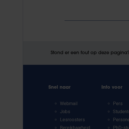
Stond er een fout op deze pagina
Snel naar
Info voor
Webmail
Pers
Jobs
Student
Lesroosters
Person
Bereikbaarheid
PhD-st