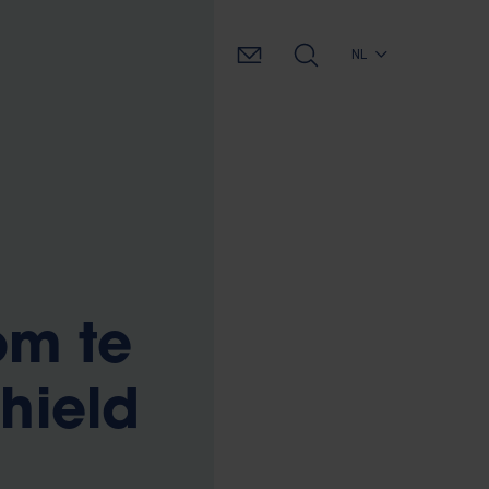
NL
om te
ghield