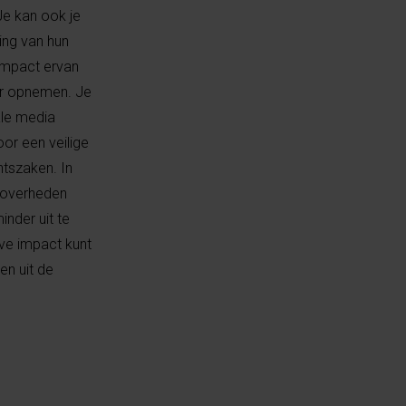
Je kan ook je
ing van hun
 impact ervan
ger opnemen. Je
ale media
or een veilige
htszaken. In
 overheden
nder uit te
eve impact kunt
en uit de