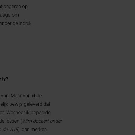
aatjongeren op
slaagd om
onder de indruk
ety?
l van. Maar vanuit de
lijk bewijs geleverd dat
at. Wanneer ik bepaalde
de lessen (
Wim doceert onder
n de VUB
), dan merken