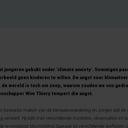
at jongeren gebukt onder ‘climate anxiety’. Sommigen pas
orbeeld geen kinderen te willen. De angst voor klimaatve
e: de wereld is toch om zeep, waarom zouden we ons gedr
nschapper Wim Thiery tempert die angst.
en bewuster maken van de klimaatverandering en zorgen dat de
 versnelt. Hij kijkt met verschillende modellen, observaties en sa
 levenslange blootstelling daaraan bij verschillende leeftijden,