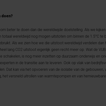
n doen?
 beter te doen dan die wereldwijde doelstelling. Als we kijken
n totaal wereldwijd nog mogen uitstoten om binnen de 1.5°C te bli
ebruikt. Als we zien hoe we die uitstoot wereldwijd verdelen da
al heel lang CO2 uitstoot eigenlijk geen recht meer op. Wat de VU
te schakelen, is nog meer inzetten op duurzaam onderwijs en 
xperten in de transitie aan te leveren. Ook op vlak van bedrijfs
eden. Dat kan via het opvoeren van de isolatie van de gebouwen, 
g, het versneld uitrollen van warmtepompen en van hernieuwbare