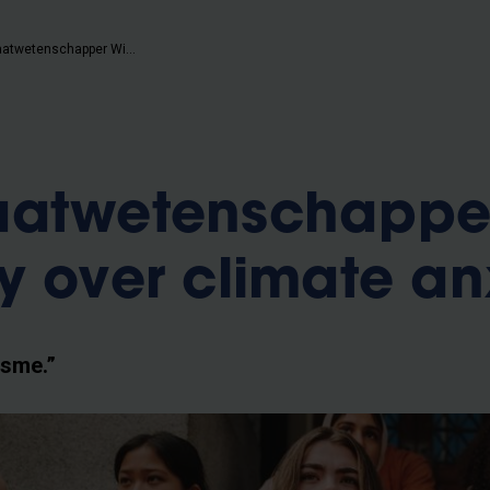
VUB Klimaatwetenschapper Wim Thiery over climate anxiety
aatwetenschappe
y over climate an
isme.”