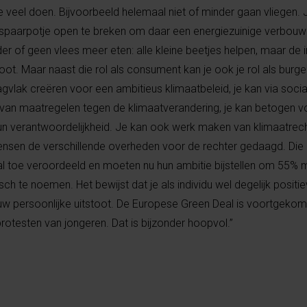
e veel doen. Bijvoorbeeld helemaal niet of minder gaan vliegen. 
spaarpotje open te breken om daar een energiezuinige verbouw
r of geen vlees meer eten: alle kleine beetjes helpen, maar de
tstoot. Maar naast die rol als consument kan je ook je rol als bur
agvlak creëren voor een ambitieus klimaatbeleid, je kan via soci
an maatregelen tegen de klimaatverandering, je kan betogen vo
hun verantwoordelijkheid. Je kan ook werk maken van klimaatrec
nsen de verschillende overheden voor de rechter gedaagd. Die
 toe veroordeeld en moeten nu hun ambitie bijstellen om 55% mi
sch te noemen. Het bewijst dat je als individu wel degelijk positi
ouw persoonlijke uitstoot. De Europese Green Deal is voortgekom
rotesten van jongeren. Dat is bijzonder hoopvol.”