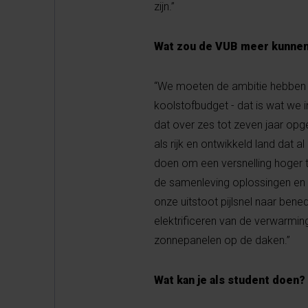
zijn.”
Wat zou de VUB meer kunne
“We moeten de ambitie hebben om
koolstofbudget - dat is wat we i
dat over zes tot zeven jaar opg
als rijk en ontwikkeld land dat 
doen om een versnelling hoger 
de samenleving oplossingen en e
onze uitstoot pijlsnel naar ben
elektrificeren van de verwarmin
zonnepanelen op de daken.”
Wat kan je als student doen?