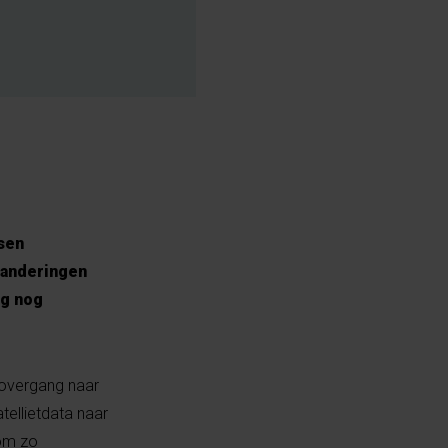
sen
randeringen
ag nog
 overgang naar
tellietdata naar
 om zo