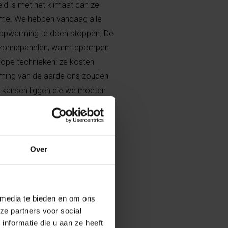
ld is met het klimaat dan ze
isme. We hebben vandaag alle
topwarming te doen stoppen. De
s, zonnepanelen, warmtepompen
kope technieken: ze kosten
ming van de aarde ons zouden
el kansen liggen die we moeten
wel zo is, is dat het bewustmaken
nt we moeten nu wel degelijk
iendelijke technologieën
komst de vruchten van gaan
Over
 leven en langere levensduur. De
aan.”
 media te bieden en om ons
ze partners voor social
nformatie die u aan ze heeft