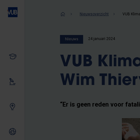
Overslaan
en
Kruimelpad
Nieuwsoverzicht
naar
de
inhoud
24 januari 2024
Nieuws
gaan
Studeren
VUB Klim
Wim Thier
Ons onderzoek
“Er is geen reden voor fatal
Samen innoveren
Internationale relaties