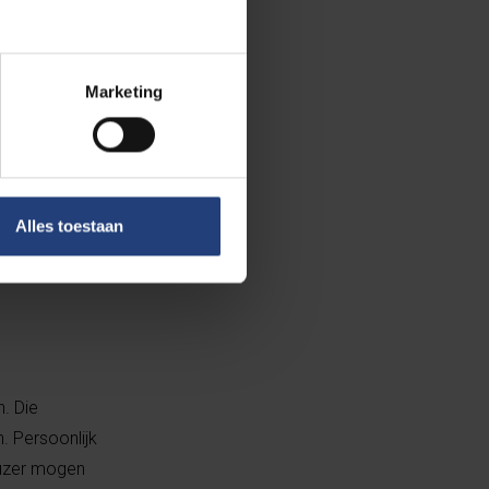
Marketing
grijke
ste
zer
Alles toestaan
n. Die
. Persoonlijk
ieuzer mogen