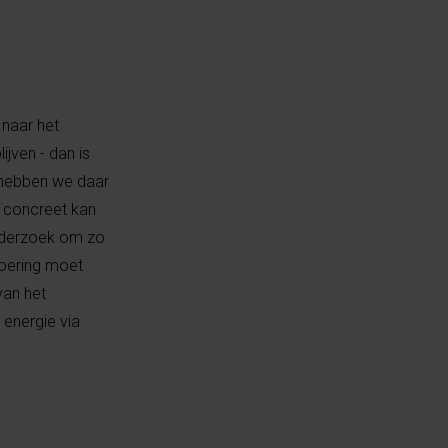
 naar het
jven - dan is
n hebben we daar
B concreet kan
onderzoek om zo
voering moet
van het
 energie via