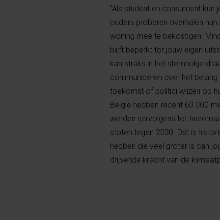
“Als student en consument kun j
ouders proberen overhalen hun 
woning mee te bekostigen. Minde
blijft beperkt tot jouw eigen ui
kan straks in het stemhokje dra
communiceren over het belang v
toekomst of politici wijzen op 
België hebben recent 60.000 me
werden vervolgens tot tweemaal
stoten tegen 2030. Dat is histori
hebben die veel groter is dan j
drijvende kracht van de klimaatp