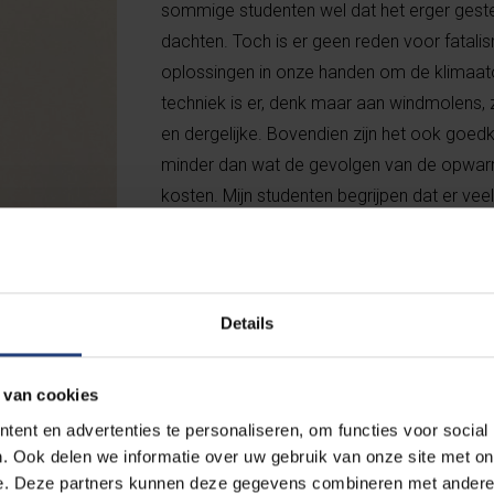
sommige studenten wel dat het erger geste
dachten. Toch is er geen reden voor fatal
oplossingen in onze handen om de klimaa
techniek is er, denk maar aan windmolen
en dergelijke. Bovendien zijn het ook goed
minder dan wat de gevolgen van de opwar
kosten. Mijn studenten begrijpen dat er ve
grijpen. Ik ben zelf geen fatalist maar wat 
van die risico’s niet even vlot verloopt. Wa
kiezen. Ofwel gaan we die nieuwe klimaatvr
massaal uitrollen zodat we daar in de toe
Details
plukken met leefbare steden, een gezonder
andere optie is de geleden schade onderg
 van cookies
ent en advertenties te personaliseren, om functies voor social
. Ook delen we informatie over uw gebruik van onze site met on
e. Deze partners kunnen deze gegevens combineren met andere i