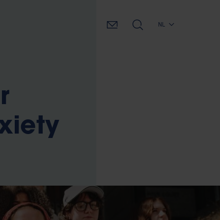
NL
r
xiety