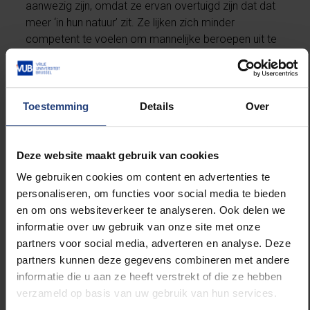
aanwezig zijn, omdat ze ervan overtuigd zijn dat dat
meer ‘in hun natuur’ zit. Ze lijken zich minder
competent te voelen om mannelijke beroepen uit te
oefenen, omdat ze zich niet even ‘intelligent,
technisch, fysiek sterk of moedig’ vinden als jongens
en mannen. Het omgekeerde is eveneens waar:
meisjes met een hoog academisch zelfvertrouwen
Toestemming
Details
Over
ontwikkelen ook een voorkeur voor ‘mannelijke’
beroepen. Hun bereik van potentiële beroepen die ze
later kunnen uitoefenen is dus groter.
Deze website maakt gebruik van cookies
We gebruiken cookies om content en advertenties te
“Bij meisjes merk je een discours dat wijst op “Ik
personaliseren, om functies voor social media te bieden
bezit de competenties niet om een mannelijk beroep
en om ons websiteverkeer te analyseren. Ook delen we
uit te oefenen”, terwijl dat bij jongens net “Het hoort
informatie over uw gebruik van onze site met onze
niet dat ik een vrouwelijk beroep zou uitoefenen” is.
partners voor social media, adverteren en analyse. Deze
Ons onderzoek toont namelijk dat de ontwikkeling
partners kunnen deze gegevens combineren met andere
van stereotiepe voorkeuren bij jongens sterk
informatie die u aan ze heeft verstrekt of die ze hebben
gestuurd wordt door de druk die ze ervaren vanuit
verzameld op basis van uw gebruik van hun services.
hun omgeving om mannelijk te zijn”,
licht VUB-