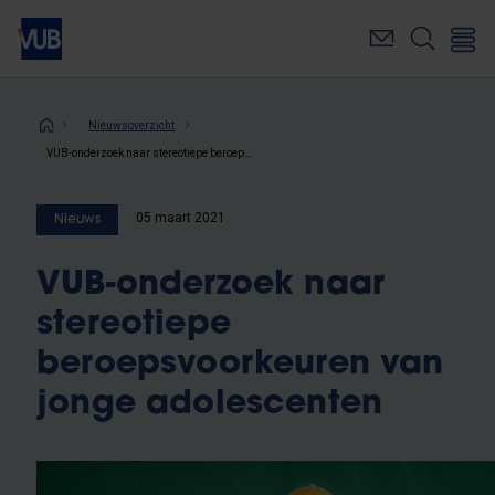
Overslaan
en
naar
de
inhoud
Kruimelpad
Nieuwsoverzicht
gaan
VUB-onderzoek naar stereotiepe beroepsvoorkeuren van jonge adolescenten
05 maart 2021
Nieuws
VUB-onderzoek naar
stereotiepe
beroepsvoorkeuren van
jonge adolescenten