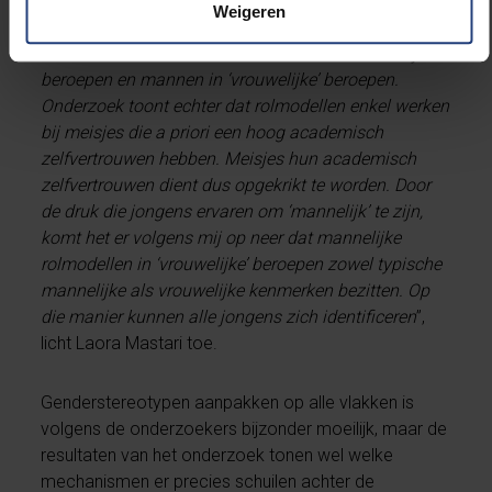
‘vrouwelijk’ zijn. Men heeft lang gedacht dat
Weigeren
stereotiepe beroepsvoorkeuren aangepakt moeten
worden via rolmodellen van vrouwen in ‘mannelijke’
beroepen en mannen in ‘vrouwelijke’ beroepen.
Onderzoek toont echter dat rolmodellen enkel werken
bij meisjes die a priori een hoog academisch
zelfvertrouwen hebben. Meisjes hun academisch
zelfvertrouwen dient dus opgekrikt te worden. Door
de druk die jongens ervaren om ‘mannelijk’ te zijn,
komt het er volgens mij op neer dat mannelijke
rolmodellen in ‘vrouwelijke’ beroepen zowel typische
mannelijke als vrouwelijke kenmerken bezitten. Op
die manier kunnen alle jongens zich identificeren
”,
licht Laora Mastari toe.
Genderstereotypen aanpakken op alle vlakken is
volgens de onderzoekers bijzonder moeilijk, maar de
resultaten van het onderzoek tonen wel welke
mechanismen er precies schuilen achter de