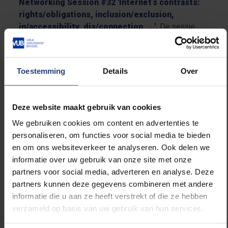
Networking Session #32 'Internet’s contrasts:
rights/obligations, inclusion/exclusion,
in/accessibility, dis/connection, ...'
.
De sessie
wordt mee georganiseerd door een consortium
geleid door
the Universiteit Gent – Human Rights
Centre
.
Toestemming
Details
Over
Deze website maakt gebruik van cookies
De netwerksessie vindt plaats op dinsdag 29
We gebruiken cookies om content en advertenties te
november 2022 (06:00-07:00 UTC) in zaal 'Banquet
personaliseren, om functies voor social media te bieden
Hall B' en is ook online te volgen. Het zal draaien om
en om ons websiteverkeer te analyseren. Ook delen we
het volgende thema van het IGF22: Connecting All
informatie over uw gebruik van onze site met onze
People and Safeguarding Human Rights. Zowel
partners voor social media, adverteren en analyse. Deze
vanuit theoretisch als praktisch oogpunt wordt
partners kunnen deze gegevens combineren met andere
ingegaan op de noodzaak om een antwoord te
informatie die u aan ze heeft verstrekt of die ze hebben
bieden op een reeks recent opgedoken of
verzameld op basis van uw gebruik van hun services.
geëscaleerde maatschappelijke uitdagingen
betreffende internet(toegang), die hier "contrasten"