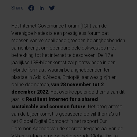
Share:
Het Internet Governance Forum (IGF) van de
Verenigde Naties is een prestigieus forum dat
mensen van verschillende groepen belanghebbenden
samenbrengt om openbare beleidskwesties met
betrekking tot het internet te bespreken. De 17e
jaarlijkse IGF-bijeenkomst zal plaatsvinden in een
hybride formaat, waarbij belanghebbenden ter
plaatse in Addis Abeba, Ethiopië, aanwezig zijn en
online deelnemen,
van 28 november tot 2
december 2022
. Het overkoepelende thema van dit
jaar is:
Resilient Internet for a shared
sustainable and common future
. Het programma
van de bijeenkomst is gebaseerd op vijf thema's uit
het Global Digital Compact in het rapport Our
Common Agenda van de secretaris-generaal van de
VN en is afgestemd op het beoogde Global Digital