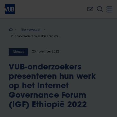
Overslaan
en
naar
de
inhoud
Kruimelpad
Nieuwsoverzicht
gaan
VUB-onderzoekers presenteren hun werk op het Internet Governance Forum (IGF) Ethiopië 2022
25 november 2022
Nieuws
VUB-onderzoekers
presenteren hun werk
op het Internet
Governance Forum
(IGF) Ethiopië 2022