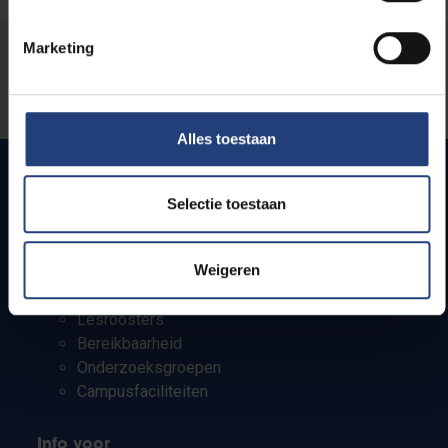
Marketing
Stond er een fout op deze pagina?
Laat het ons weten
Alles toestaan
Selectie toestaan
Snel naar
Weigeren
Webmail
Jobs
Lesroosters
Bereikbaarheid
Onderzoeksgroepen
Campusfaciliteiten
Info voor