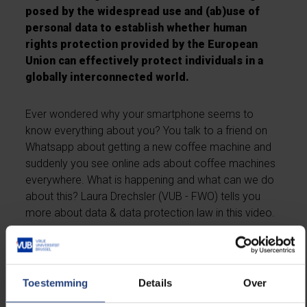
posed by the widespread use and (ab)use of
personal data to establish whether human
rights protection provided by the European
Union can effectively protect individuals in a
globally interconnected world.
Ever wondered why your smartphone seems to
know everything about you? You talk to a friend on
Whatsapp about getting a new coffee machine and
suddenly you see online ads about coffee machines
everywhere. What is happening and what can we do
about this? Laura Drechsler (VUB - FWO) tells you
more about data & data protection law in this video.
Please
accept marketing-cookies
to
Toestemming
Details
Over
view this embedded content from