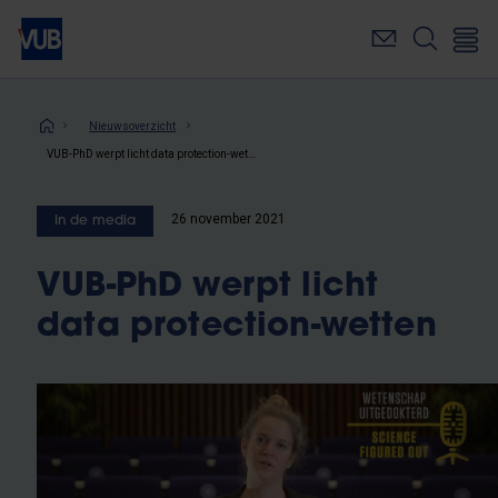
Overslaan
en
naar
de
inhoud
Kruimelpad
Nieuwsoverzicht
gaan
VUB-PhD werpt licht data protection-wetten
26 november 2021
In de media
VUB-PhD werpt licht
data protection-wetten