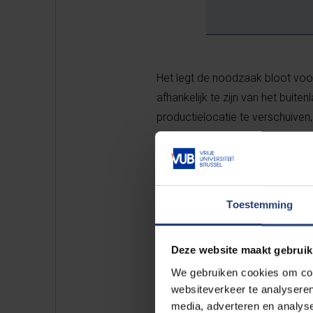
Het legt de noodzaak bloot voo
afhankelijk te zijn van het buit
productielocatie te verschuiven,
beperkt.
Reshoring, het terughalen van bed
massaproduct, maar producten o
Toestemming
zodat het uw geïndividualiseerd
naar Nederland om optimaler aan
Deze website maakt gebruik
We gebruiken cookies om cont
Twee producenten
websiteverkeer te analyseren
media, adverteren en analys