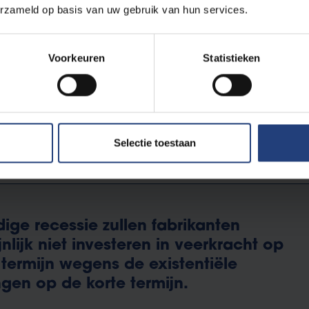
ring van uw nieuwe computer of elektrische fiets vertraging oplo
erzameld op basis van uw gebruik van hun services.
Audi Brussel moesten tijdelijk hun productie stilleggen. De oorza
s, die hoofdzakelijk door slechts twee Aziatische producenten
Voorkeuren
Statistieken
chnologie is nodig om lokaal én productief te fabriceren wegen
t lagelonenlanden. De maakindustrie levert voor elke job twee jo
en moeten namelijk vervoerd en onderhouden worden en fabrie
Selectie toestaan
dige recessie zullen fabrikanten
nlijk niet investeren in veerkracht op
termijn wegens de existentiële
gen op de korte termijn.