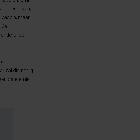
von der Leyen,
t vaccin, maar
. De
eranderende
an
r zal die nodig
t een pandemie