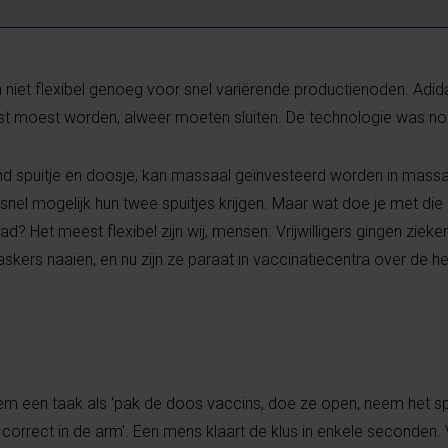
 niet flexibel genoeg voor snel variërende productienoden. Adida
mst moest worden, alweer moeten sluiten. De technologie was nog
nd spuitje en doosje, kan massaal geïnvesteerd worden in massa
nel mogelijk hun twee spuitjes krijgen. Maar wat doe je met die 
ad? Het meest flexibel zijn wij, mensen. Vrijwilligers gingen ziek
kers naaien, en nu zijn ze paraat in vaccinatiecentra over de he
eem een taak als ‘pak de doos vaccins, doe ze open, neem het spu
t correct in de arm'. Een mens klaart de klus in enkele seconden