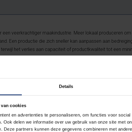
r een veerkrachtiger maakindustrie. Meer lokaal produceren om
enland. Een productie die zich sneller kan aanpassen aan bedreigi
 terwijl het verlies aan capaciteit of productkwaliteit tot een m
rijfsactiviteiten naar eigen land, is al langer bezig. Mensen will
p maat. Adidas bouwde voor het eerst sinds lang een fabriek in
Details
e schoen kon maken. Philips bracht zijn productie van scheerapp
 de altijd variërende vraag te voldoen.
 van cookies
ent en advertenties te personaliseren, om functies voor social
. Ook delen we informatie over uw gebruik van onze site met on
e. Deze partners kunnen deze gegevens combineren met andere i