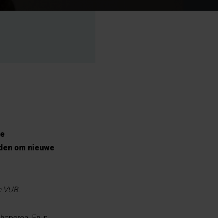
de
rden om nieuwe
e VUB.
haperen. En in