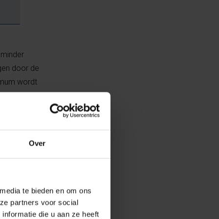
 minder
ngen door de
inimum wordt
en geen
 Duitsland,
Over
araten terug
 media te bieden en om ons
ze partners voor social
nformatie die u aan ze heeft