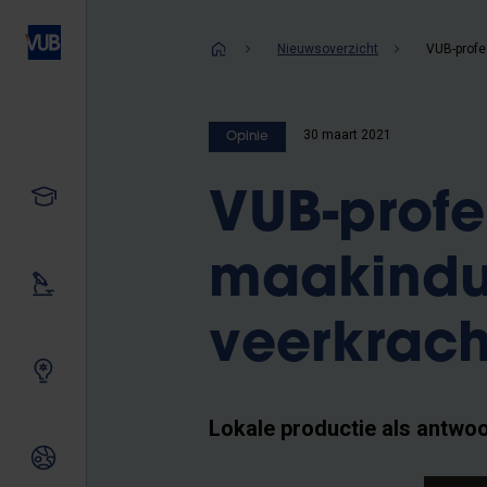
Overslaan
en
Kruimelpad
Nieuwsoverzicht
naar
de
inhoud
30 maart 2021
Opinie
gaan
Studeren
VUB-profe
maakindu
Ons onderzoek
veerkrach
Samen innoveren
Lokale productie als antwo
Internationale relaties