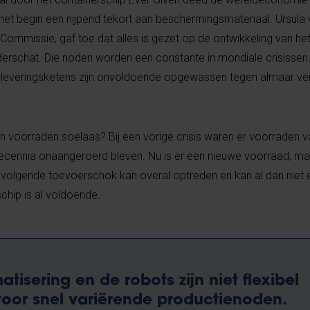
et begin een nijpend tekort aan beschermingsmateriaal. Ursula 
Commissie, gaf toe dat alles is gezet op de ontwikkeling van he
derschat. Die noden worden een constante in mondiale crisissen
oeleveringsketens zijn onvoldoende opgewassen tegen almaar v
 voorraden soelaas? Bij een vorige crisis waren er voorraden v
ennia onaangeroerd bleven. Nu is er een nieuwe voorraad, maa
De volgende toevoerschok kan overal optreden en kan al dan nie
chip is al voldoende.
tisering en de robots zijn niet flexibel
oor snel variërende productienoden.