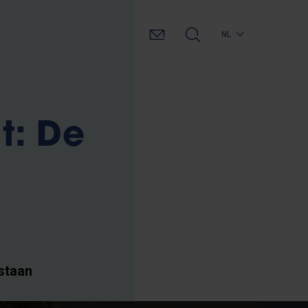
NL
t: De
staan