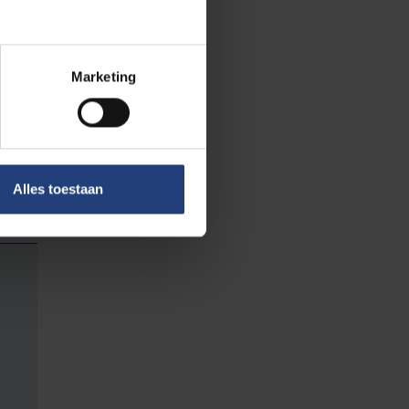
opt.
ak zijn de kleine
 gemaakt worden.
Marketing
s de hoge
bs in de
ken moeten
Alles toestaan