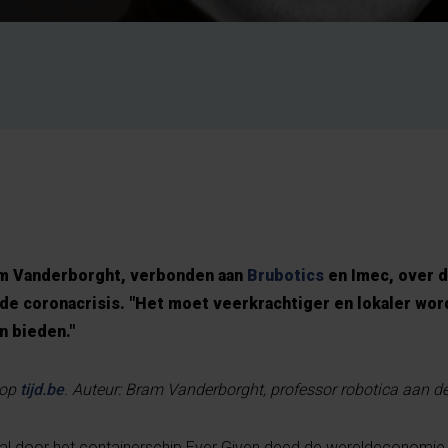
m Vanderborght, verbonden aan
Brubotics
en Imec, over 
de coronacrisis. "Het moet veerkrachtiger en lokaler wo
n bieden."
 op
tijd.be
. Auteur: Bram Vanderborght, professor robotica aan d
al door het containerschip Ever Given deed de wereldeconomie 