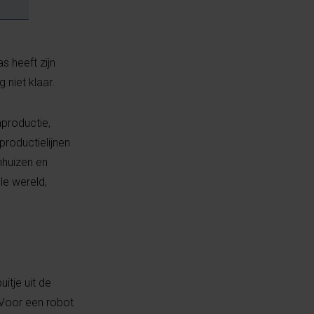
s heeft zijn
 niet klaar.
productie,
productielijnen
enhuizen en
le wereld,
itje uit de
. Voor een robot