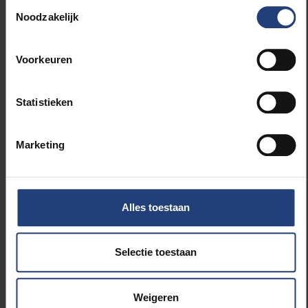
Toestemmingsselectie
“Daarna worden ze geanalyseerd op hun chemische
Noodzakelijk
samenstelling en worden ze ter beschikking gesteld
van de wetenschappelijke gemeenschap voor verder
onderzoek”, aldus Maeda.
Voorkeuren
De missie was mogelijk dankzij de financiering van
Statistieken
het Belgisch Wetenschapsbeleid (Belspo). Tijdens
vorige VUB-ULB-NIPR-missies naar het Nansen Blue
Ice Field werden in het verleden al meer dan 600
Marketing
meteorieten verzameld. Het inernationale team dat
aan deze campagne deelnam, bestaat naast de
vorsers van VUB en ULB uit Maria Schönbächler
(ETH-Zürich) en Maria Valdes (Field Museum of
Alles toestaan
Natural History-U. Chicago. Manu Poudelet
(International Polar Guide Association) was de gids
Selectie toestaan
ter plaatse.
Weigeren