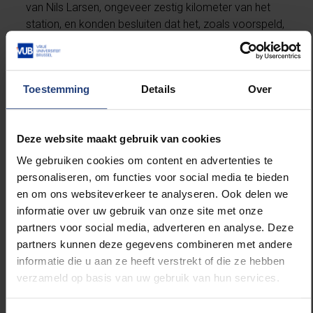
van Nils Larsen, ongeveer zestig kilometer van het
station, en konden besluiten dat het, zoals voorspeld,
effectief een accumulatiezone voor meteorieten is,
die verder onderzoek vraagt.
Toestemming
Details
Over
“De indrukwekkendste vondst in het gebied is een
meteoriet is een van 7,6 kg”, zegt VUB-onderzoeker
Ryoga Maeda. “Het voorwerp is afkomstig van de
Deze website maakt gebruik van cookies
asteroïdengordel en plofte waarschijnlijk enkele
We gebruiken cookies om content en advertenties te
tienduizenden jaren geleden neer in het Antarctische
personaliseren, om functies voor social media te bieden
blauwe ijs.” Volgens Ryoga Maeda gaat het om een
en om ons websiteverkeer te analyseren. Ook delen we
“gewone chondriet”, en de meteoriet bevat veel
informatie over uw gebruik van onze site met onze
metaal (H-type).
partners voor social media, adverteren en analyse. Deze
partners kunnen deze gegevens combineren met andere
De verzamelde meteorieten moeten nu onder
informatie die u aan ze heeft verstrekt of die ze hebben
gecontroleerde omstandigheden in het laboratorium
verzameld op basis van uw gebruik van hun services.
van het Koninklijk Belgisch Instituut voor
Natuurwetenschappen naar behoren ontdooien. ​