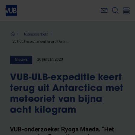
Overslaan
en
naar
de
inhoud
Kruimelpad
Nieuwsoverzicht
gaan
VUB-ULB-expeditie keert terug uit Antarctica met meteoriet van bijna acht kilogram
20 januari 2023
Nieuws
VUB-ULB-expeditie keert
terug uit Antarctica met
meteoriet van bijna
acht kilogram
VUB-onderzoeker Ryoga Maeda. “Het