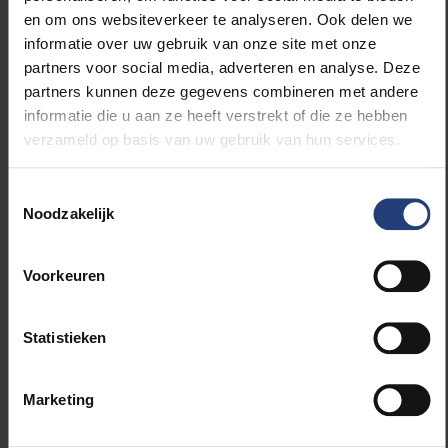
dat de techniek klaar is om toegepast te worden.
en om ons websiteverkeer te analyseren. Ook delen we
Europa geeft ook steeds meer geld uit op die
informatie over uw gebruik van onze site met onze
zogenaamde hogere
technology readiness levels
.
partners voor social media, adverteren en analyse. Deze
Als daar onze onderzoeksgroepen elk een stevige
partners kunnen deze gegevens combineren met andere
kruimel van mee kunnen pikken, wordt dat voor onze
informatie die u aan ze heeft verstrekt of die ze hebben
universiteit al gauw een heel brood."
verzameld op basis van uw gebruik van hun services.
Toestemmingsselectie
Noodzakelijk
Voorkeuren
Statistieken
Marketing