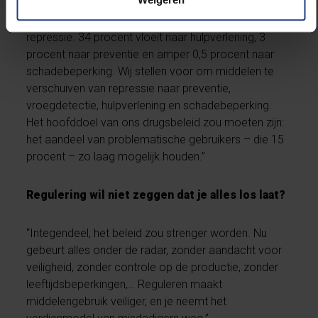
trafiekketens te ontmantelen. Ongeveer 62 procent
van de middelen van het drugsbeleid gaat naar
repressie. 34 procent vloeit naar hulpverlening, 3
procent naar preventie en amper 0,5 procent naar
schadebeperking. Wij stellen voor om middelen te
verschuiven van repressie naar preventie,
vroegdetectie, hulpverlening en schadebeperking.
Het hoofddoel van ons drugsbeleid zou moeten zijn:
het aandeel van problematische gebruikers – die 15
procent – zo laag mogelijk houden.”
Regulering wil niet zeggen dat je alles los laat?
“Integendeel, het beleid zou strenger worden. Nu
gebeurt alles onder de radar, zonder aandacht voor
veiligheid, zonder controle op de productie, zonder
leeftijdsbeperkingen,… Reguleren maakt
middelengebruik veiliger, en je neemt het