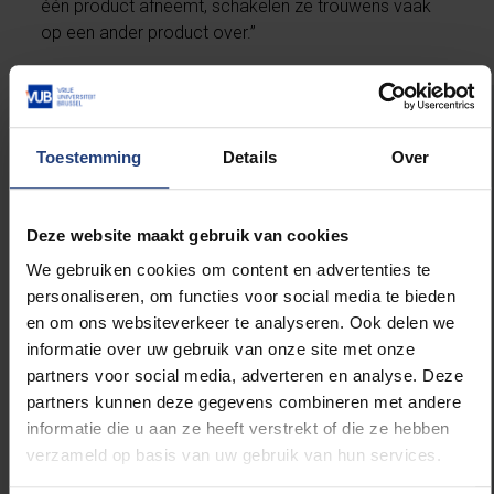
één product afneemt, schakelen ze trouwens vaak
op een ander product over.”
De criminoloog die voor
Toestemming
Details
Over
preventie en hulpverlening
pleit
Deze website maakt gebruik van cookies
Steven Debbaut studeerde sociaal werk en
We gebruiken cookies om content en advertenties te
criminologie en als postdoctoraal onderzoeker
personaliseren, om functies voor social media te bieden
verbonden aan de VUB. Hij is medeoprichter
en om ons websiteverkeer te analyseren. Ook delen we
en woordvoerder van Smartondrugs. Deze
informatie over uw gebruik van onze site met onze
expert- en burgervereniging bestaat uit
partners voor social media, adverteren en analyse. Deze
academici, preventiewerkers, hulpverleners,
partners kunnen deze gegevens combineren met andere
behandelingsexperts en andere vrijwilligers en
informatie die u aan ze heeft verstrekt of die ze hebben
ijvert voor een hervorming van het drugbeleid.
verzameld op basis van uw gebruik van hun services.
Steven Debbaut schreef een doctoraat over
hoe politiemensen die actief zijn rond de