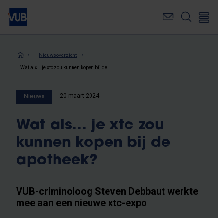
Overslaan
en
naar
de
inhoud
Kruimelpad
Nieuwsoverzicht
gaan
Wat als… je xtc zou kunnen kopen bij de apotheek?
20 maart 2024
Nieuws
Wat als… je xtc zou
kunnen kopen bij de
apotheek?
VUB-criminoloog Steven Debbaut werkte
mee aan een nieuwe xtc-expo