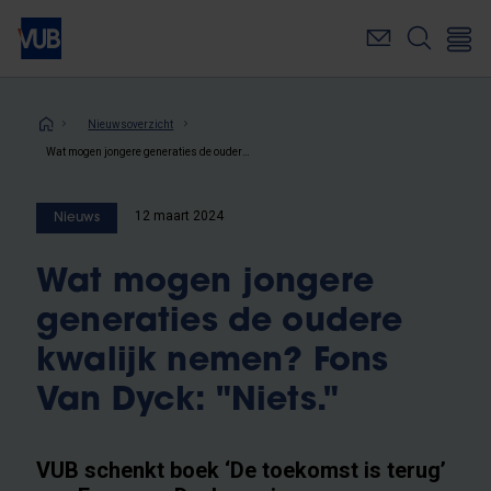
Overslaan
en
naar
de
inhoud
Kruimelpad
Nieuwsoverzicht
gaan
Wat mogen jongere generaties de oudere kwalijk nemen? Fons Van Dyck: "Niets."
12 maart 2024
Nieuws
Wat mogen jongere
generaties de oudere
kwalijk nemen? Fons
Van Dyck: "Niets."
VUB schenkt boek ‘De toekomst is terug’