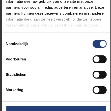
informatie over uw gebruik van onze site met onze
tijdsgeest moeilijk zal zijn, maar dat ze vooral de
partners voor social media, adverteren en analyse. Deze
hoop en het optimisme moeten koesteren. Ik ben
partners kunnen deze gegevens combineren met andere
daar positief over, want de grote kracht van jongeren
informatie die u aan ze heeft verstrekt of die ze hebben
op die leeftijd is hun veerkracht en weerbaarheid.”
verzameld op basis van uw gebruik van hun services.
“Jongeren
Toestemmingsselectie
Noodzakelijk
kunnen de
grotere
Voorkeuren
verbanden zien,
Statistieken
wat belangrijk is
Marketing
om je te kunnen
verplaatsen in het