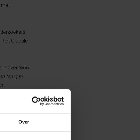
n met
onderzoekers
n het Globale
 die over Nico
en terug te
en
n Professor
eraan toe:
r dan zeven
Over
eze planeet, om
eft om zijn