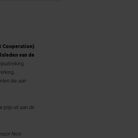
t Cooperation)
lsleden van de
jsuitreiking
erking,
nten die aan
 prijs uit aan de
fessor Nico