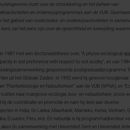
uitengewone inzet voor de ontwikkeling en het beheer van
eksactiviteiten en onderwijsprogramma's aan de VUB. Daarnaast
p het gebied van onderzoeks- en onderwijsactiviteiten in samen
 kent, zal het eens zijn over de oprechtheid en toewijding waarm
 1987 met een doctoraatsthesis over, "A physio-ecological ap
acity in soil preference with respect to soil acidity", en van 198
wikkelingssamenwerking gesponsorde postgraduaatprogramma T
nten uit het Globale Zuiden. In 1992 werd hij gewoon hoogleraar
n "Plantenbiologie en Natuurbeheer" aan de VUB (APNA), en "E
omvatten naar mangrove-ecologie, bos- en natuurbeheer, socio-e
 hij de coördinatie en promotie en nam hij deel aan diverse
cten in India, Sri Lanka, Mauritanië, Marokko, Kenia, Vietnam, 
a, Ecuador, Peru, enz. En natuurlijk is hij programmadirecteur v
Lakes (in samenwerking met Universiteit Gent en Universiteit Ant