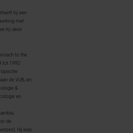
heeft hij een
werking met
ee hij deze
proach to the
4 tot 1992
ropische
 aan de VUB, en
cologie &
cologie en
Gambia,
oor de
werpen). Hij was