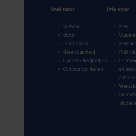
Snel naar
Info voor
Webmail
Pers
Jobs
Student
Lesroosters
Person
Bereikbaarheid
PhD-st
Onderzoeksgroepen
Leerkra
Campusfaciliteiten
en secu
scholen
Werkst
Internat
student