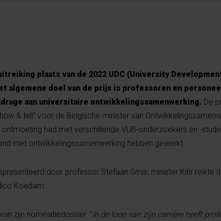
uitreiking plaats van de 2022 UDC (University Developmen
t algemene doel van de prijs is professoren en personee
jdrage aan universitaire ontwikkelingssamenwerking.
De pri
ow & tell” voor de Belgische minister van Ontwikkelingssamenw
 ontmoeting had met verschillende VUB-onderzoekers en -stude
rband met ontwikkelingssamenwerking hebben gewerkt.
resenteerd door professor Stefaan Smis; minister Kitir reikte de
 Nico Koedam.
an zijn nominatiedossier: "
In de loop van zijn carrière heeft pro