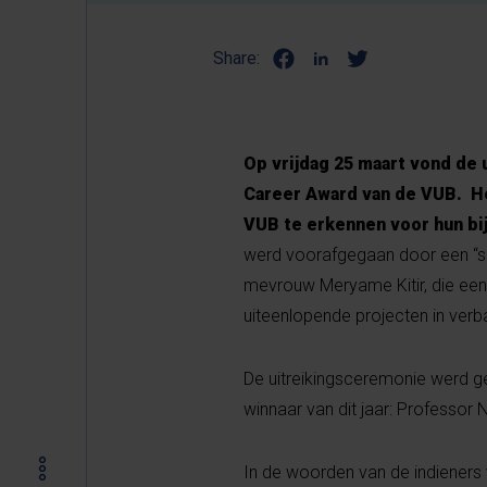
Share:
Op vrijdag 25 maart vond de 
Career Award van de VUB. He
VUB te erkennen voor hun bi
werd voorafgegaan door een “sh
mevrouw Meryame Kitir, die een
uiteenlopende projecten in ve
De uitreikingsceremonie werd gep
winnaar van dit jaar: Professor
In de woorden van de indieners v