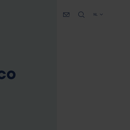
NL
ico