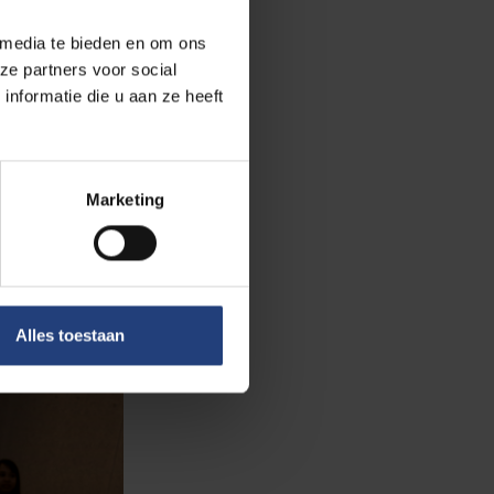
derscheidt is
 media te bieden en om ons
ze partners voor social
nformatie die u aan ze heeft
Marketing
niversiteit
is
hier
.
Alles toestaan