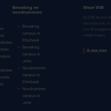
Bewaking en
Steun VUB
noodnummers
De VUB zet zich a
via onderzoek, on
Bewaking
en
ons dit engagemen
campus in
eel
maatschappij.
Etterbeek
udenten
Bewaking
chten
Ik doe mee
campus in
ndaire
Jette
Noodnummer
udenten
campus in
ionale
Etterbeek
en
Noodnummer
campus in
Jette