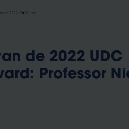
Winnaar van de 2022 UDC Career Award: Professor Nico Koedam
van de 2022 UDC
ard: Professor N