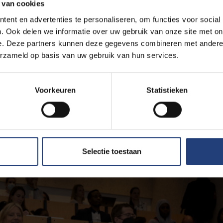
 van cookies
landen en hun geschiedenis, beleid en bestuur. Maar wat Nico on
ent en advertenties te personaliseren, om functies voor social
andelt
."
. Ook delen we informatie over uw gebruik van onze site met on
e. Deze partners kunnen deze gegevens combineren met andere i
 hele VUB-gemeenschap aan professor Nico Koedam!
erzameld op basis van uw gebruik van hun services.
ntatie van de 2022 UDC Career Award winnaar is
hier
.
Voorkeuren
Statistieken
mes Kairo (Kenya Marine and Fisheries Institute) is
hier
.
ancisco Benitez (Central University of Ecuador) is
hier
.
ey Suello (Oceans & Lakes alumnus, en PhD onderzoeker aan de U
h Okelo (alumna, en bij het Kenya Marine and Fisheries Institute) 
Selectie toestaan