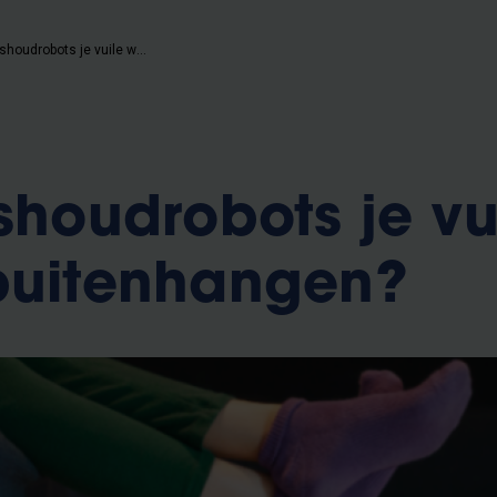
Zullen huishoudrobots je vuile was niet buitenhangen?
shoudrobots je vu
buitenhangen?