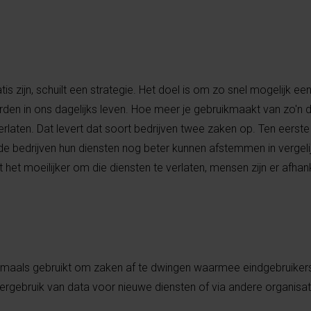
tis zijn, schuilt een strategie. Het doel is om zo snel mogelijk een
rden in ons dagelijks leven. Hoe meer je gebruikmaakt van zo'n d
erlaten. Dat levert dat soort bedrijven twee zaken op. Ten eerst
e bedrijven hun diensten nog beter kunnen afstemmen in vergeli
et moeilijker om die diensten te verlaten, mensen zijn er afhank
rmaals gebruikt om zaken af te dwingen waarmee eindgebruikers 
hergebruik van data voor nieuwe diensten of via andere organisat