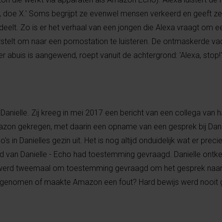
 doe X.' Soms begrijpt ze evenwel mensen verkeerd en geeft ze 
 deelt. Zo is er het verhaal van een jongen die Alexa vraagt om ee
rstelt om naar een pornostation te luisteren. De ontmaskerde va
 abuis is aangewend, roept vanuit de achtergrond: 'Alexa, stop!'
 Danielle. Zij kreeg in mei 2017 een bericht van een collega van 
azon gekregen, met daarin een opname van een gesprek bij Danie
in Danielles gezin uit. Het is nog altijd onduidelijk wat er preci
d van Danielle - Echo had toestemming gevraagd. Danielle ontke
r werd tweemaal om toestemming gevraagd om het gesprek naar 
 opgenomen of maakte Amazon een fout? Hard bewijs werd nooit