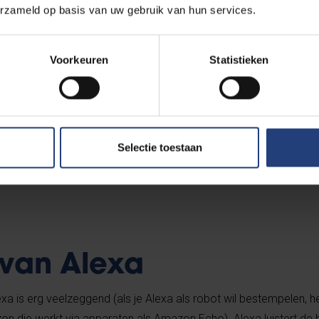
erzameld op basis van uw gebruik van hun services.
e diensten, die vaak gratis zijn, schuilt
Voorkeuren
Statistieken
egie. Het doel is om zo snel mogelijk
grijke - liefst onmisbare - schakel te
 ons dagelijks leven.
Selectie toestaan
 van Alexa
 is erg veelzeggend (als je Alexa als robot wil bestempelen, he
on die werkt via apparaten als Amazon Echo). Alexa luistert de 