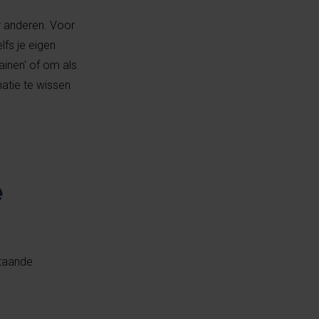
r anderen. Voor
lfs je eigen
ainen' of om als
atie te wissen
e
staande