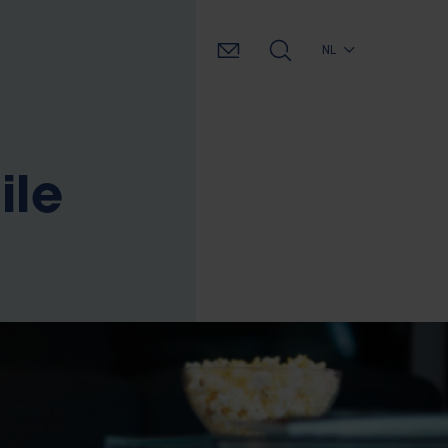
NL
ile