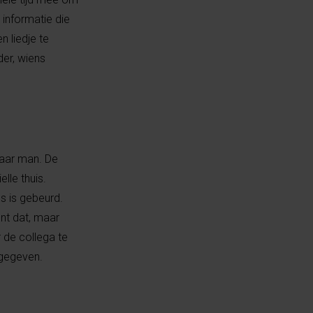
informatie die
n liedje te
der, wiens
haar man. De
lle thuis.
es is gebeurd.
nt dat, maar
de collega te
 gegeven.