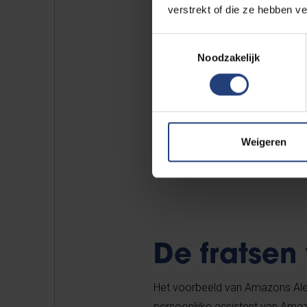
verstrekt of die ze hebben v
Toestemmingsselectie
Achter di
Noodzakelijk
een strat
een belan
worden in
Weigeren
De fratsen
Het voorbeeld van Amazons Alexa
persoonlijke assistent van Amaz