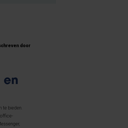
schreven door
 en
 te bieden.
office-
Messenger,