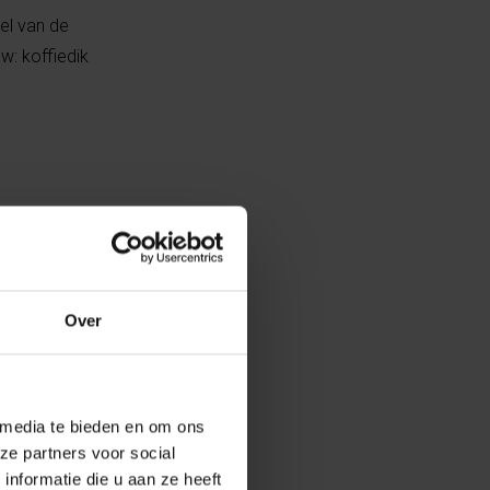
el van de
w: koffiedik
rhande
anleveren (naam,
ens
at betekent vaak
Over
gebruikt om de
nismen kunnen
 media te bieden en om ons
ze partners voor social
nformatie die u aan ze heeft