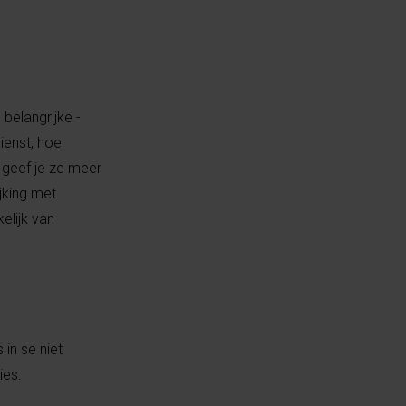
 belangrijke -
ienst, hoe
e geef je ze meer
jking met
elijk van
in se niet
ies.