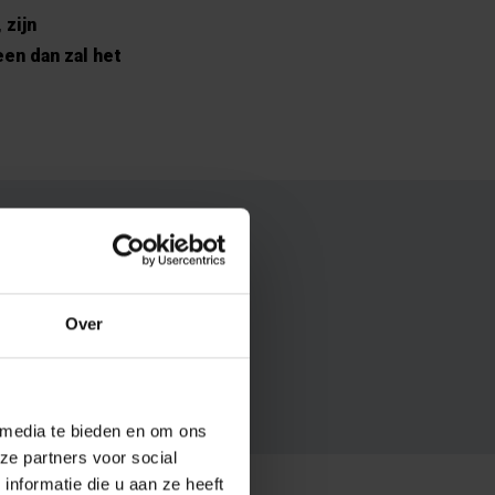
 zijn
en dan zal het
your
sette
Over
 media te bieden en om ons
ze partners voor social
nformatie die u aan ze heeft