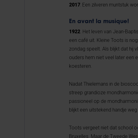
2017
: Een zilveren muntstuk wo
En avant la musique!
1922
. Het leven van Jean-Baptis
een café uit. Kleine Toots is no
zondag speelt. Als blijkt dat h
ouders hem niet veel later een 
koesteren.
Nadat Thielemans in de bioscoo
streep grandioze mondharmonica
passioneel op de mondharmonica t
blijkt een uitstekend handje we
Toots vergeet niet dat school o
Bruxelles. Maar de Tweede Wereld