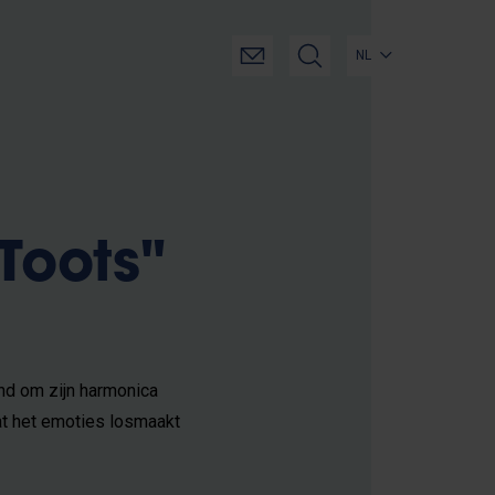
NL
Toots"
nd om zijn harmonica
 dat het emoties losmaakt