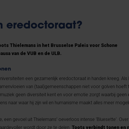
 eredoctoraat?
ots Thielemans in het Brusselse Paleis voor Schone
causa van de VUB en de ULB.
onen
niversiteiten een gezamenlijk eredoctoraat in handen kreeg. Als 
 samenvloeien van (taal)gemeenschappen niet voor golven hoeft 
t muziek geen diversiteit kent en voor emotie zorgt waarbij geen
 mens naar waar hij zijn wil en humanisme maakt alles meer mogel
, een gevoel uit Thielemans’ oeverloos intense 'Bluesette'. Over 
ardevoller wordt door ze te delen.
Toots verbindt tonen en 