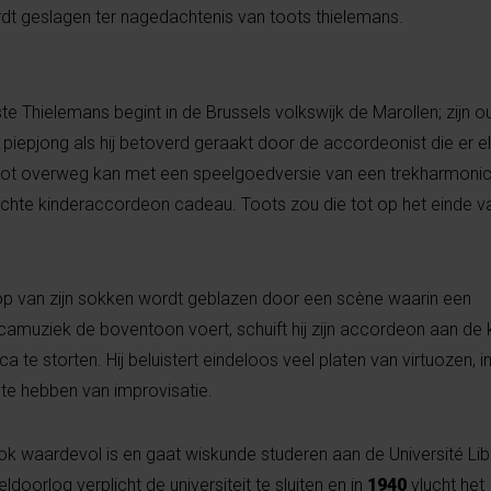
rdt geslagen ter nagedachtenis van toots thielemans.
te Thielemans begint in de Brussels volkswijk de Marollen; zijn o
g piepjong als hij betoverd geraakt door de accordeonist die er e
ij vlot overweg kan met een speelgoedversie van een trekharmonic
echte kinderaccordeon cadeau. Toots zou die tot op het einde va
p van zijn sokken wordt geblazen door een scène waarin een
muziek de boventoon voert, schuift hij zijn accordeon aan de 
e storten. Hij beluistert eindeloos veel platen van virtuozen, im
g te hebben van improvisatie.
ok waardevol is en gaat wiskunde studeren aan de Université Lib
oorlog verplicht de universiteit te sluiten en in
1940
vlucht het