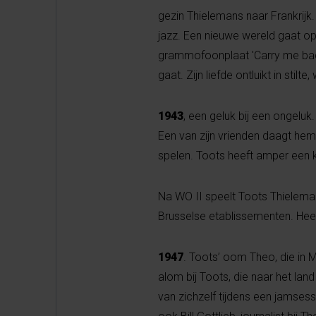
gezin Thielemans naar Frankrijk
jazz. Een nieuwe wereld gaat op
grammofoonplaat 'Carry me back 
gaat. Zijn liefde ontluikt in sti
1943
, een geluk bij een ongelu
Een van zijn vrienden daagt hem u
spelen. Toots heeft amper een kw
Na WO II speelt Toots Thielem
Brusselse etablissementen. Hee
1947
. Toots’ oom Theo, die in 
alom bij Toots, die naar het lan
van zichzelf tijdens een jamses