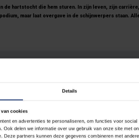
 de hartstocht die hem sturen. In zijn leven, zijn carrière,
dium, maar laat overgave in de schijnwerpers staan. Alle
ng as there's love in 
art to share, dear blue
Details
't despair."
 van cookies
ent en advertenties te personaliseren, om functies voor social
. Ook delen we informatie over uw gebruik van onze site met on
e. Deze partners kunnen deze gegevens combineren met andere i