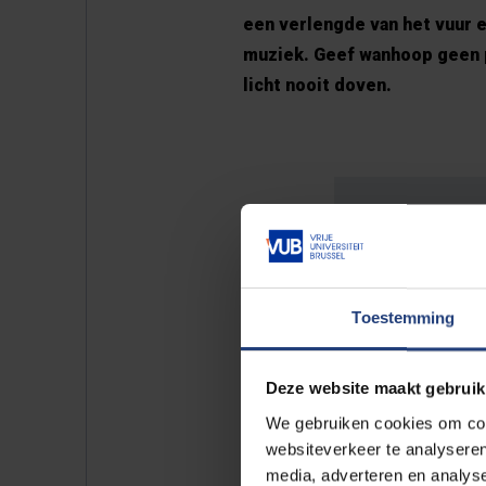
een verlengde van het vuur en
muziek. Geef wanhoop geen po
licht nooit doven.
"Lo
he
Toestemming
don
Deze website maakt gebruik
We gebruiken cookies om cont
websiteverkeer te analyseren
media, adverteren en analys