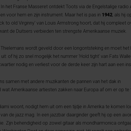
. In het Franse Masseret ontdekt Toots via de Engelstalige radi
en voor hem en zijn instrument. Maar het is pas in
1942
, als hij 
to old Virginny' van Louis Armstrong hoort, dat hij compleet o
lte, want de Duitsers verbieden ten strengste Amerikaanse muziek.
k. Thielemans wordt geveld door een longontsteking en moet het
it: of hij zo snel mogelijk het nummer 'Hold tight' van Fats Walle
artier nodig en verliest voor de derde keer zijn hart aan een in
ans samen met andere muzikanten de pannen van het dak in
l wat Amerikaanse artiesten zakken naar Europa af om er op te
Miami woont, nodigt hem uit om een tijdje in Amerika te komen lo
d van de jazz mag. In een jazzbar daarginder geeft hij op een av
sie. Zijn behendigheid op zowel gitaar als mondharmonica ontga