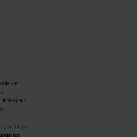
ketje van
te
 enkele grens
ijk.
dat liefde zo
noten tot