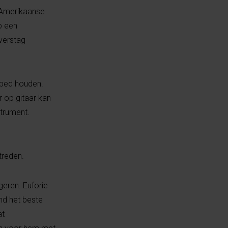
o Amerikaanse
op een
verstag
 bed houden.
r op gitaar kan
strument.
 treden.
geren. Euforie
ond het beste
at