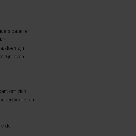
uders baten er
lke
a, doen zijn
n zijn leven
kant om zich
iteert liedjes en
re de