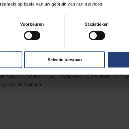
erzameld op basis van uw gebruik van hun services.
rrière
Voorkeuren
Statistieken
huilging gaf hij niet prijs. Volgens hem verwees het naar toots 
Selectie toestaan
ohner twee mondharmonica's in samenwerking met toots. Ze zijn
ijgen beide zijn naam.