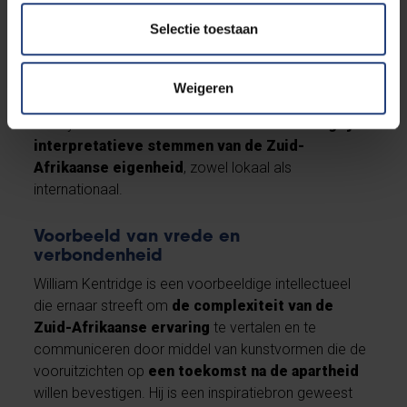
volgende generatie kunstenaars uitgenodigd en
Selectie toestaan
ondersteund, zoals de jazzmuzikant Kyle Shepherd,
Ilze Wolff, architect en voormalig onderzoeker in de
CHR, en UWC Artist in Residence, Tony Miyambo, via
Weigeren
zijn Centre for the Less Good Idea. Shepherd, Wolff
en Miyambo worden elk beschouwd als
belangrijke
interpretatieve stemmen van de Zuid-
Afrikaanse eigenheid
, zowel lokaal als
internationaal.
Voorbeeld van vrede en
verbondenheid
William Kentridge is een voorbeeldige intellectueel
die ernaar streeft om
de complexiteit van de
Zuid-Afrikaanse ervaring
te vertalen en te
communiceren door middel van kunstvormen die de
vooruitzichten op
een toekomst na de apartheid
willen bevestigen. Hij is een inspiratiebron geweest