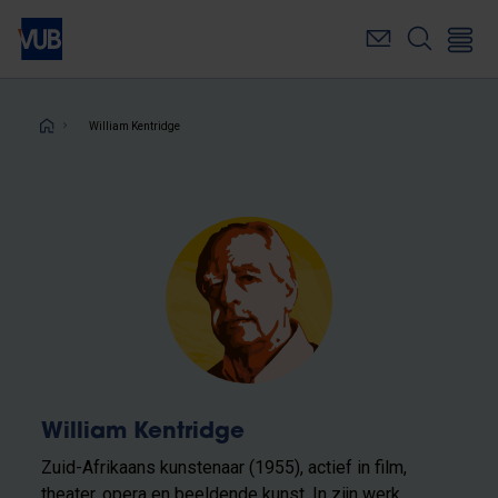
Overslaan
en
naar
de
inhoud
Kruimelpad
William Kentridge
gaan
William Kentridge
Zuid-Afrikaans kunstenaar (1955), actief in film,
theater, opera en beeldende kunst. In zijn werk