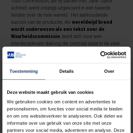
Truth Commission, die hij samen met Jane Taylor
schreef, werd onlangs uitgevoerd in een tweede
iteratie over de hele wereld. Het aanhoudende
succes van de productie, die
wereldwijd breed
wordt onderwezen als een tekst over de
Waarheidscommissie
, leent zich voor een
interdisciplinaire dialoog die centraal staat in de visie
van de University of the Western Cape (UWC) om een
postapartheidsuniversiteit op te bouwen die
de
emotionele littekens en effecten van het
Toestemming
Details
Over
kolonialisme en de apartheid wil helen en
omkeren
.
Deze website maakt gebruik van cookies
Wereldwijd gewaardeerd
We gebruiken cookies om content en advertenties te
William Kentridge is een van de
meest
personaliseren, om functies voor social media te bieden
geconsulteerde kunstenaars met betrekking
en om ons websiteverkeer te analyseren. Ook delen we
tot vragen over beeldcultuur, esthetiek en de
informatie over uw gebruik van onze site met onze
mens
en wordt, meer dan elke andere Zuid-
partners voor social media, adverteren en analyse. Deze
Afrikaanse kunstenaar, gevraagd om bij te dragen