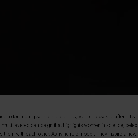
gain dominating science and policy, VUB chooses a different sto
multi-layered campaign that highlights women in science, celeb
 them with each other. As living role models, they inspire a new