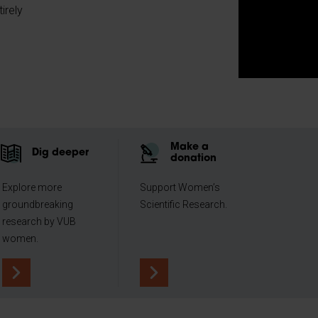
irely
Make a
Dig deeper
donation
Explore more
Support Women’s
groundbreaking
Scientific Research.
research by VUB
women.