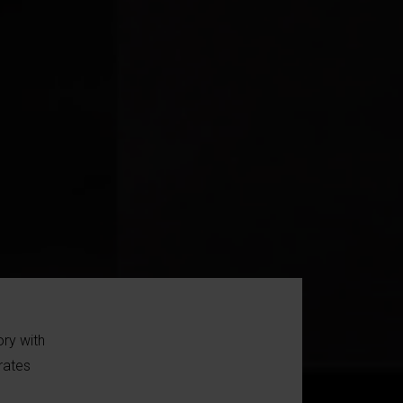
ry with
rates