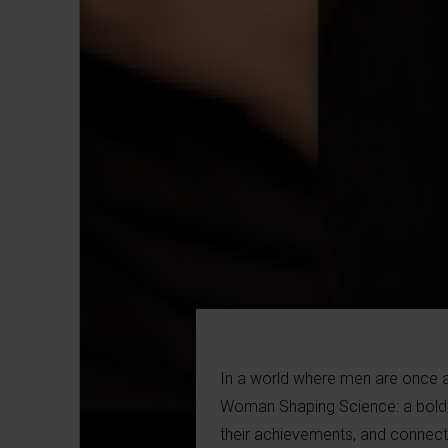
In a world where men are once a
Woman Shaping Science: a bold, 
their achievements, and connects