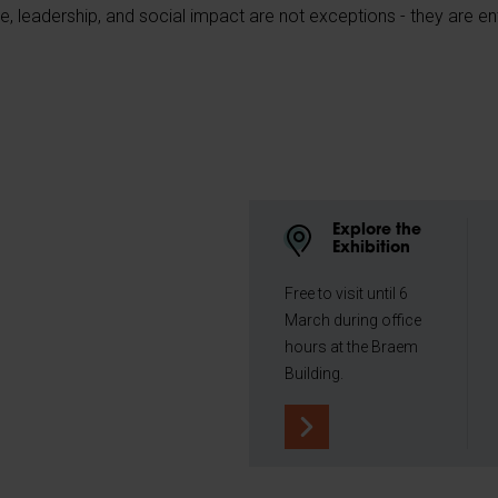
, leadership, and social impact are not exceptions - they are ent
Explore the
Exhibition
Free to visit until 6
March during office
hours at the Braem
Building.