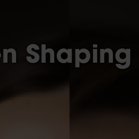
b
 Shaping 