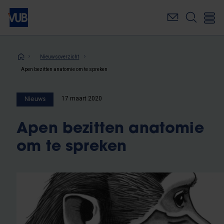
Overslaan
en
naar
de
inhoud
Kruimelpad
Nieuwsoverzicht
gaan
Apen bezitten anatomie om te spreken
17 maart 2020
Nieuws
Apen bezitten anatomie
om te spreken