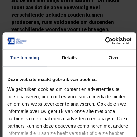
als ze een menselijk brein hadden?” Dit model
toont aan dat de apen eenvoudig veel
verschillende geluiden zouden kunnen
produceren, ruim voldoende om duizenden
verschillende woorden voort te brengen.
Voorbeelden van het digitale apenpraat vindt u
hier. (Mensenspraak:
"Will you marry me?
",
apenpraat: "
Will you marry me?
", mensenspraak:
Toestemming
Details
Over
"
Joyeux Noël
", in apenpraat: "
Joyeux Noël
")
Artificial Intelligence Laboratory
Deze website maakt gebruik van cookies
Bart De Boer maakt deel uit van het Artificial
Intelligence Laboratory van de Vrije
We gebruiken cookies om content en advertenties te
Universiteit. Momenteel bestaat dat uit twee
personaliseren, om functies voor social media te bieden
grote onderzoeksgroepen. De
Robotics and
en om ons websiteverkeer te analyseren. Ook delen we
Language Evolution Group
specialiseert zich op
informatie over uw gebruik van onze site met onze
de evolutie van taal en bestaande communicatie
partners voor social media, adverteren en analyse. Deze
systemen. De
Computational Modeling Group
is
partners kunnen deze gegevens combineren met andere
actief op verschillende gebieden zoals
multi-
informatie die u aan ze heeft verstrekt of die ze hebben