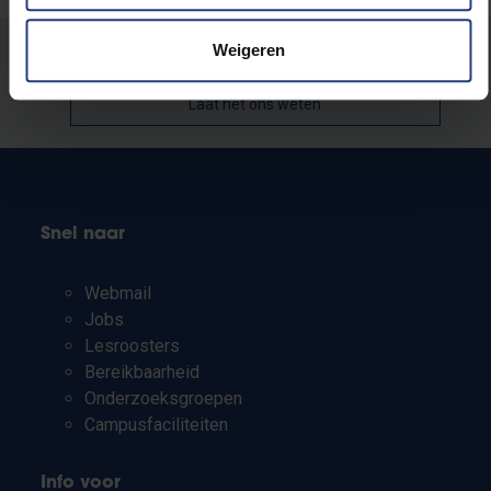
Weigeren
Stond er een fout op deze pagina?
Laat het ons weten
Snel naar
Webmail
Jobs
Lesroosters
Bereikbaarheid
Onderzoeksgroepen
Campusfaciliteiten
Info voor