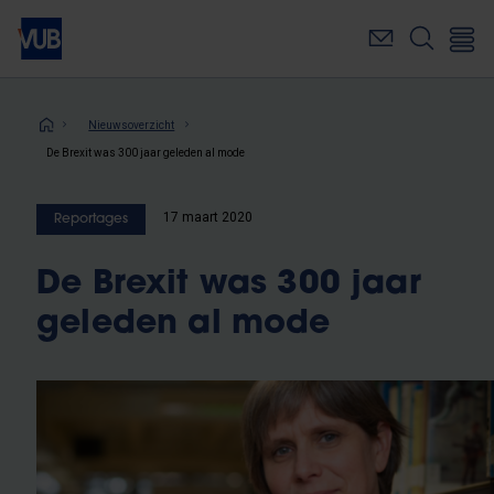
Overslaan
en
naar
de
inhoud
Kruimelpad
Nieuwsoverzicht
gaan
De Brexit was 300 jaar geleden al mode
17 maart 2020
Reportages
De Brexit was 300 jaar
geleden al mode