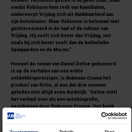
kennen. Technisch gezien is hij geen slaaf, maar
omdat Robinson hem redt van kannibalen,
onderwerpt Vrijdag zich uit dankbaarheid aan
zijn kolonisator. Maar Robinson is helemaal niet
geïnteresseerd in de taal of de cultuur van
Vrijdag. Hij voelt zich beter dan Vrijdag, net
zoals hij zich beter voelt dan de katholieke
Spanjaarden en de Moren."
Hoewel de roman van Daniel Defoe gebaseerd
is op de verhalen van een echte
ontdekkingsreiziger, is
Robinson Crusoe
het
product van fictie, al was dat drie eeuwen
geleden niet altijd even duidelijk. “Defoe stelt
het verhaal voor als een autobiografie,
geschreven door Robinson Crusoe. Het boek
was waanzinnig populair, wat zich vertaalde in
verschillende herdrukken”, zegt Bekers. “Het
leidde zelfs tot een apart genre, de
Toestemming
Details
Over