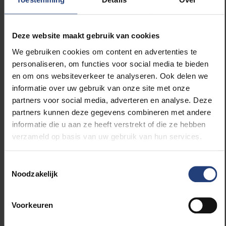
Robinsonade (onvrijwillige isolering van één
individu of een kleine groep personen op een
afgelegen eiland, red.) De Victoriaanse roman
Deze website maakt gebruik van cookies
Treasure Island
(1882) bijvoorbeeld, of het veel
We gebruiken cookies om content en advertenties te
latere
Lord of the Flies
(1954), maar ook
personaliseren, om functies voor social media te bieden
hedendaagse tv-programma's zoals
Expeditie
en om ons websiteverkeer te analyseren. Ook delen we
Robinson
of
Lost
.”
informatie over uw gebruik van onze site met onze
partners voor social media, adverteren en analyse. Deze
Wat velen niet weten, is dat
Robinson Crusoe
bol
partners kunnen deze gegevens combineren met andere
staat van de religieuze verwijzingen. Zo
informatie die u aan ze heeft verstrekt of die ze hebben
interpreteert Robinson zijn jarenlange verblijf
verzameld op basis van uw gebruik van hun services.
op het onbewoonde eiland als een straf van God
omdat hij het ruime sop koos zonder de zegen
van zijn ouders en Gods waarschuwingen tijdens
Toestemmingsselectie
zijn onfortuinlijke zeereizen negeerde. Pas na
Noodzakelijk
zijn boetedoening, geraakt hij opnieuw in
Groot-Brittannië, waar hij geen aanspraak meer
Voorkeuren
kan maken op zijn vaders nalatenschap en zijn
investeringen in Portugese plantages in