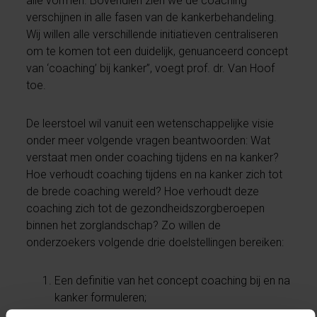
alle vormen. Bovendien zien we de coaching
verschijnen in alle fasen van de kankerbehandeling.
Wij willen alle verschillende initiatieven centraliseren
om te komen tot een duidelijk, genuanceerd concept
van ‘coaching’ bij kanker”, voegt prof. dr. Van Hoof
toe.
De leerstoel wil vanuit een wetenschappelijke visie
onder meer volgende vragen beantwoorden: Wat
verstaat men onder coaching tijdens en na kanker?
Hoe verhoudt coaching tijdens en na kanker zich tot
de brede coaching wereld? Hoe verhoudt deze
coaching zich tot de gezondheidszorgberoepen
binnen het zorglandschap? Zo willen de
onderzoekers volgende drie doelstellingen bereiken:
Een definitie van het concept coaching bij en na
kanker formuleren;
Coaching bij en na kanker in het