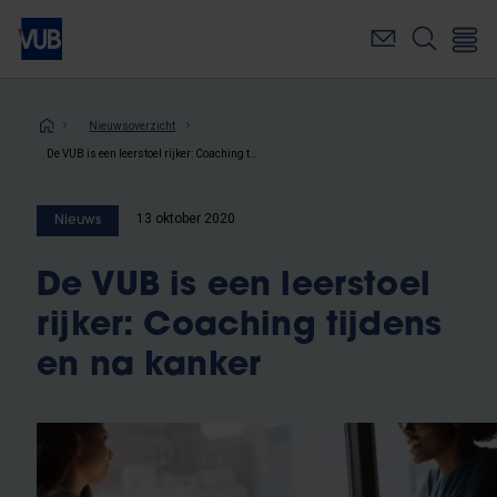
Overslaan
en
naar
de
inhoud
Kruimelpad
Nieuwsoverzicht
gaan
De VUB is een leerstoel rijker: Coaching tijdens en na kanker
13 oktober 2020
Nieuws
De VUB is een leerstoel
rijker: Coaching tijdens
en na kanker