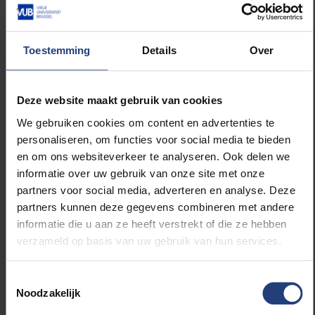
gezondheidszorglandschap positioneren;
De impact van coaching bij en na kanker
meten.
Toestemming
Details
Over
De
leerstoel wil bouwen aan succesfactoren voor
coaches in de kankerzorg en de mogelijke return on
Deze website maakt gebruik van cookies
investment via o.a. gezondheidseconomische
We gebruiken cookies om content en advertenties te
evaluaties identificeren. Tot slot hoopt professor Van
personaliseren, om functies voor social media te bieden
Hoof dat de onderzoeksleerstoel zal uitmonden in
en om ons websiteverkeer te analyseren. Ook delen we
beleidsadviezen die een duurzame inbedding van
informatie over uw gebruik van onze site met onze
coaching kan faciliteren.
partners voor social media, adverteren en analyse. Deze
partners kunnen deze gegevens combineren met andere
Meer informatie over deze leerstoel vindt u op:
informatie die u aan ze heeft verstrekt of die ze hebben
verzameld op basis van uw gebruik van hun services.
https://www.vub.be/foundation/leerstoel/coaching-
bij-kanker
Toestemmingsselectie
Noodzakelijk
Een leerstoel is een partnerschap tussen de VUB en