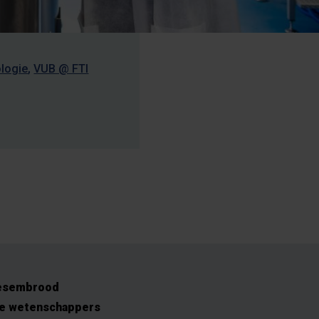
ologie
VUB @ FTI
desembrood
de wetenschappers