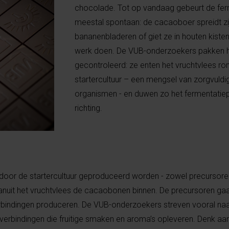
chocolade. Tot op vandaag gebeurt de fe
meestal spontaan: de cacaoboer spreidt zi
bananenbladeren of giet ze in houten kisten.
werk doen. De VUB-onderzoekers pakken h
gecontroleerd: ze enten het vruchtvlees r
startercultuur – een mengsel van zorgvuld
organismen - en duwen zo het fermentatie
richting.
 door de startercultuur geproduceerd worden - zowel precursore
vanuit het vruchtvlees de cacaobonen binnen. De precursoren ga
rbindingen produceren. De VUB-onderzoekers streven vooral naa
he verbindingen die fruitige smaken en aroma’s opleveren. Denk a