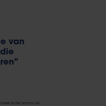
ie van
 die
ren"
e smaak en het aroma van