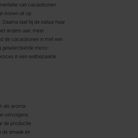
rmentatie van cacaobonen
jn bonen uit op
 Daarna laat hij de natuur haar
et anders aan, meer
ond de cacaobonen in met een
ig geselecteerde micro-
proces in een welbepaalde
n als aroma-
an vervolgens
r de productie
an de smaak en