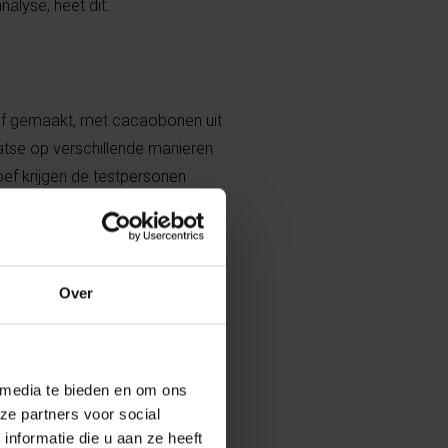
lyse, heet dit.
f gemaakt, met cacaobonen uit
atse op verschillende manieren
oef krijgen de testpersonen
 dezelfde wijze gemaakt zijn.
atch die op een andere manier
e onderzoekers hopen dat de
ukjes eruit kunnen halen. Dat
Over
es ofwel herhaalbaar is ofwel
 media te bieden en om ons
ze partners voor social
nformatie die u aan ze heeft