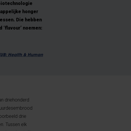
biotechnologie
happelijke honger
cessen. Die hebben
 ‘flavour’ noemen:
 VUB: Health & Human
dan driehonderd
, zuurdesembrood
oorbeeld drie
n. Tussen elk