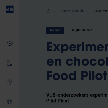
Overslaan
en
Kruimelpad
Nieuwsoverzicht
naar
de
inhoud
12 augustus 2025
Nieuws
gaan
Studeren
Experimen
en chocol
Ons onderzoek
Food Pilot
Samen innoveren
VUB-onderzoekers experime
Pilot Plant
Internationale relaties