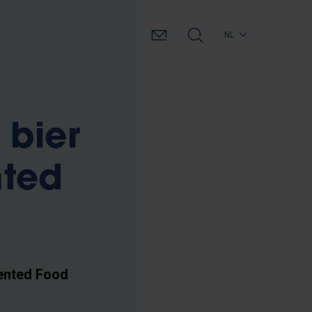
NL
 bier
nted
ented Food