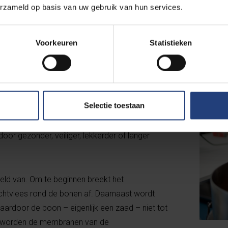
rs
erzameld op basis van uw gebruik van hun services.
 bijzonder: op de tong is hij bitter, zoals je van
Voorkeuren
Statistieken
 verwacht, maar ook een tikkeltje zuur. Er
ma’s vrij. Dat rijke palet van smaken en geuren
mentatieproces. Fermentatie is een natuurlijk
organismen zoals bacteriën, gisten en
Selectie toestaan
pelen: ze zetten substraten die in het medium
ganische verbindingen. In het beste geval
r gezonder, veiliger, lekkerder of langer
ld van. Om te beginnen breekt het
uchtvlees rond de bonen af. Daarnaast wordt
aardoor de boon – eigenlijk een zaad – niet tot
k worden de membranen van de