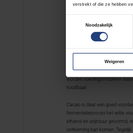
Chocolade met fruitige este
verstrekt of die ze hebben v
Toestemmingsselectie
De VUB-chocolade smaakt en ruikt
Noodzakelijk
chocolade met 81 procent cacao
komen ook opvallend fruitige aro
heeft alles te maken met het fer
biologisch proces waarin micro-
Weigeren
schimmels een belangrijke rol s
aanwezig zijn om in gewenste or
worden voedingsmiddelen daardoo
houdbaar.
Cacao is daar een goed voorbee
fermentatieproces het witte vr
ethanol en azijnzuur gevormd, w
ontkieming kan komen. Tegelij