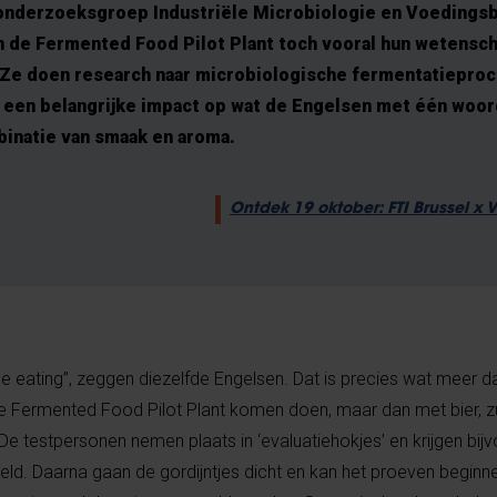
onderzoeksgroep Industriële Microbiologie en Voedings
in de Fermented Food Pilot Plant toch vooral hun wetensc
. Ze doen research naar microbiologische fermentatiepro
een belangrijke impact op wat de Engelsen met één woord
inatie van smaak en aroma.
Ontdek 19 oktober: FTI Brussel x
the eating”, zeggen diezelfde Engelsen. Dat is precies wat meer 
 de Fermented Food Pilot Plant komen doen, maar dan met bier
e testpersonen nemen plaats in ‘evaluatiehokjes’ en krijgen bijv
d. Daarna gaan de gordijntjes dicht en kan het proeven beginne