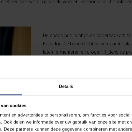
met een slok water gespoeld worden. Sensorische chocoladeana
De chocolade hebben de onderzoekers zel
Ecuador. Die bonen hebben ze daar ter pla
laten fermenteren en drogen. Tijdens de pr
twee stukjes chocolade aangeboden die op
Het derde stukje chocolade komt uit een b
of een ander moment gefermenteerd is. D
testpersonen de twee bij elkaar passende st
Details
zou immers aantonen dat het productieproc
impact heeft op smaak en aroma.
 van cookies
ent en advertenties te personaliseren, om functies voor social
. Ook delen we informatie over uw gebruik van onze site met on
e. Deze partners kunnen deze gegevens combineren met andere i