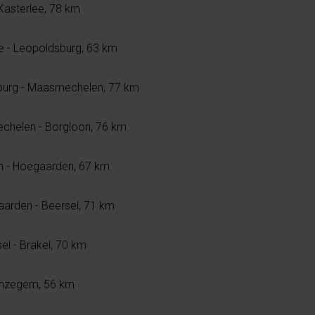
 Kasterlee, 78 km
ee - Leopoldsburg, 63 km
burg - Maasmechelen, 77 km
chelen - Borgloon, 76 km
n - Hoegaarden, 67 km
arden - Beersel, 71 km
el - Brakel, 70 km
 Anzegem, 56 km