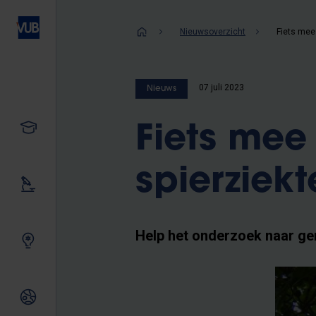
Overslaan
en
Kruimelpad
Nieuwsoverzicht
naar
de
inhoud
07 juli 2023
Nieuws
gaan
Studeren
Fiets mee 
spierziek
Ons onderzoek
Help het onderzoek naar ge
Samen innoveren
Internationale relaties