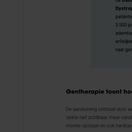
de
Duch
Dystro
patiënt
3.500 j
ademhali
erfelijk
naar gen
Gentherapie toont ho
De aandoening ontstaat door ee
ziekte niet zichtbaar, maar van
moeite opstaan en ook hardlopen 