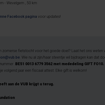
em - Wevelgem , 50 km
enne Facebook pagina
voor updates!
en zomerse fietstocht voor het goede doel? Laat het ons weten 
ion@vub.be
. Wie nu al zijn/haar steentje wil bijdragen kan dat 
ngnummer
BE51 0013 6779 3562 met mededeling GIFT FO10.
je volgend jaar een fiscaal attest. Elke gift is welkom!
eeft aan de VUB krijgt u terug.
undation