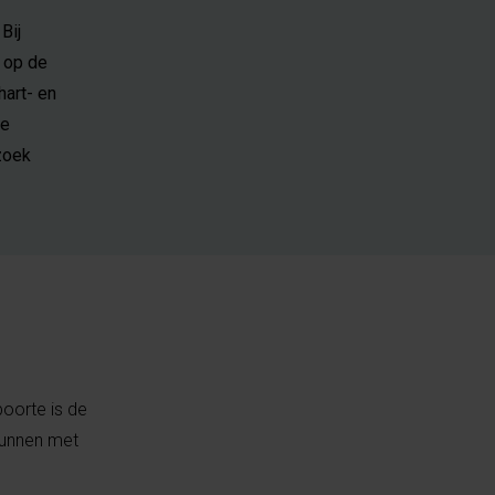
Bij
 op de
art- en
ge
rzoek
oorte is de
 kunnen met
.