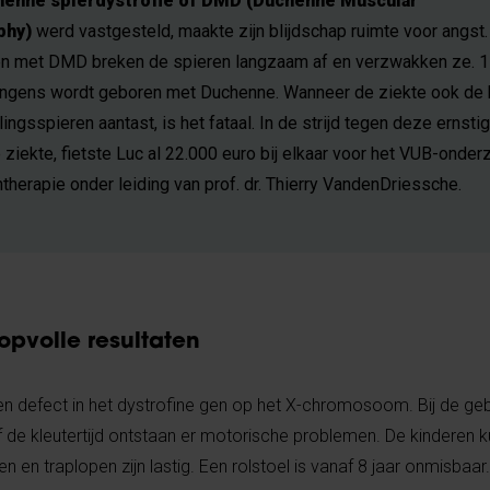
enne spierdystrofie of DMD (Duchenne Muscular
phy)
werd vastgesteld, maakte zijn blijdschap ruimte voor angst. 
en met DMD breken de spieren langzaam af en verzwakken ze. 1
ongens wordt geboren met Duchenne. Wanneer de ziekte ook de h
ngsspieren aantast, is het fataal. In de strijd tegen deze ernsti
e ziekte, fietste Luc al 22.000 euro bij elkaar voor het VUB-onde
therapie onder leiding van prof. dr. Thierry VandenDriessche.
opvolle resultaten
n defect in het dystrofine gen op het X-chromosoom. Bij de geb
af de kleutertijd ontstaan er motorische problemen. De kinderen
en traplopen zijn lastig. Een rolstoel is vanaf 8 jaar onmisbaar