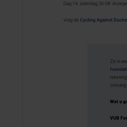
Dag 14: zaterdag 26-08: Anzeg
Volg de
Cycling Against Duch
Zin in e
foundat
rekeni
ontvang 
Wat u g
VUB Fo