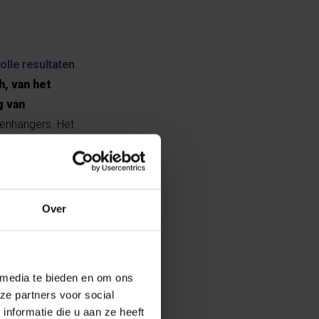
lle resultaten
.
h, van het
g van
enhangers. Het
binnen te
 Om het gezonde
igheid van
jke eerste stap
Over
 media te bieden en om ons
ze partners voor social
e. Dit jaar wil
nformatie die u aan ze heeft