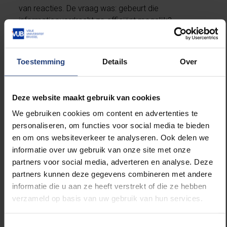
van reacties. De vraag was: gebeurt die
informatieoverdracht zo efficiënt mogelijk?
“Het verrassende antwoord is: ja”, zegt professor
Sophie de Buyl (Applied Physics Research Group,
Toestemming
Details
Over
VUB). “Uit wiskundige modellen en biologische
gegevens blijkt dat de contactoppervlakken tussen
cellen, letterlijk hoe groot het raakvlak is tussen twee
Deze website maakt gebruik van cookies
cellen, bijna optimaal zijn om informatie door te
We gebruiken cookies om content en advertenties te
geven. Met andere woorden: de geometrie van het
personaliseren, om functies voor social media te bieden
embryo lijkt perfect afgestemd op een zo
en om ons websiteverkeer te analyseren. Ook delen we
betrouwbaar mogelijke overdracht van
informatie over uw gebruik van onze site met onze
ontwikkelingsinformatie. Het is de eerste keer dat
partners voor social media, adverteren en analyse. Deze
wordt aangetoond dat niet alleen chemische
partners kunnen deze gegevens combineren met andere
signalen de funtionele toekomst van cellen bepalen,
informatie die u aan ze heeft verstrekt of die ze hebben
maar ook hun ruimtelijke organisatie.”
verzameld op basis van uw gebruik van hun services.
Hoewel het onderzoek werd uitgevoerd bij zakpijpen
Toestemmingsselectie