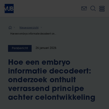
Overslaan
en
naar
de
inhoud
Kruimelpad
Nieuwsoverzicht
gaan
Hoe een embryo informatie decodeert: onderzoek onthult verrassend principe achter celontwikkeling
26 januari 2026
Persbericht
Hoe een embryo
informatie decodeert:
onderzoek onthult
verrassend principe
achter celontwikkeling